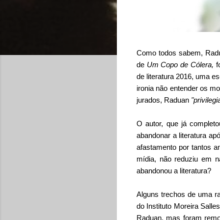
Como todos sabem, Radu
de
Um Copo de Cólera,
f
de literatura 2016
, uma es
ironia não entender os mo
jurados, Raduan
"privile
O autor, que já complet
abandonar a literatura a
afastamento por tantos an
mídia, não reduziu em n
abandonou a literatura?
A
lguns trechos de uma ra
do Instituto Moreira Sall
Raduan, mas foram remov