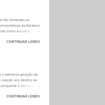
escentei os links para as
as obras fascinantes em
ei Shônagan (966-1025)
oi tão destinado ao
esentativas da literatura
, mas como escolher
contos, "Anna Kariênina"
CONTINUAR LENDO
i. De qualquer forma,
ns, infelizmente, já não se
y. Não poderia faltar um
ura russa e também para o
ço de tradução direta do
artir do francês e...
 e talentosa geração da
relação aos direitos da
conquistar o seu lugar e
ncompleta, é apenas uma
CONTINUAR LENDO
undo em um lugar melhor
marães Peixoto Bretas,