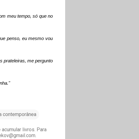
 com meu tempo, só que no
o que penso, eu mesmo vou
s prateleiras, me pergunto
inha."
ra contemporânea
acumular livros. Para
drekov@gmail.com.