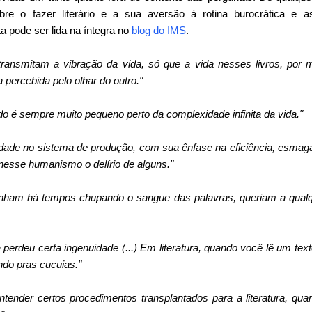
re o fazer literário e a sua aversão à rotina burocrática e 
sta pode ser lida na íntegra no
blog do IMS
.
e transmitam a vibração da vida, só que a vida nesses livros, por 
 percebida pelo olhar do outro."
ado é sempre muito pequeno perto da complexidade infinita da vida."
ade no sistema de produção, com sua ênfase na eficiência, esmag
nesse humanismo o delírio de alguns."
 vinham há tempos chupando o sangue das palavras, queriam a qual
a perdeu certa ingenuidade (...) Em literatura, quando você lê um te
ndo pras cucuias."
entender certos procedimentos transplantados para a literatura, qua