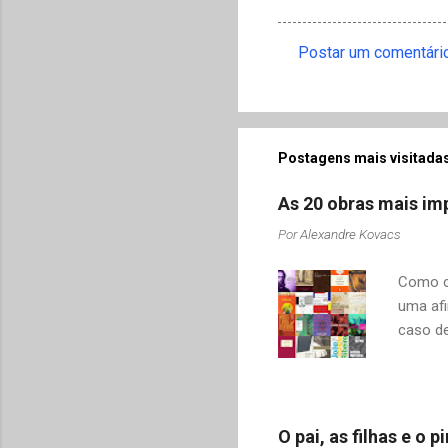
Postar um comentári
C
o
m
e
Postagens mais visitadas
n
As 20 obras mais imp
t
Por
Alexandre Kovacs
á
r
Como co
i
uma afi
o
caso de
s
adquiri
o contr
revelar
mudamos
O pai, as filhas e o