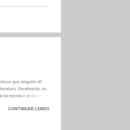
ticos que ninguém lê" ,
teratura. Geralmente, no
ica na escola e acabamos
ivo deveria ser justamente
CONTINUAR LENDO
em nossa maturidade, pode
al, mudaram os livros ou
ndes autores de fora,