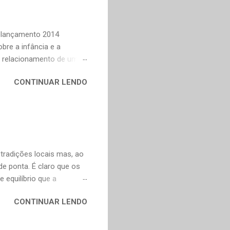
n Dourado, Carlos
Trevisan, Fernando
to e Murilo Mendes, para
Relançamento 2014
bre a infância e a
o relacionamento de um
na Celi e Maria Verônica,
CONTINUAR LENDO
r de saudade de uma época
ra as coisas simples da
e fazer todas as vontades
se eu pedir uma coisa o
ve valorizar. — Bom,
 tradições locais mas, ao
 ponta. É claro que os
 equilíbrio que a
, incorporam elementos
CONTINUAR LENDO
adas, o que explica o
o o mundo. A boa notícia
nte a Murakami. Alguns