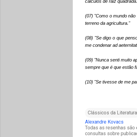
cálculos de raiz quadrada.
(07) "Como o mundo não c
terreno da agricultura."
(08) "Se digo o que pens
me condenar ad aeternita
(09) "Nunca senti muito a
sempre que é que estão f
(10) "Se tivesse de me paut
Clássicos da Literatura
Alexandre Kovacs
Todas as resenhas são e
consultas sobre publica