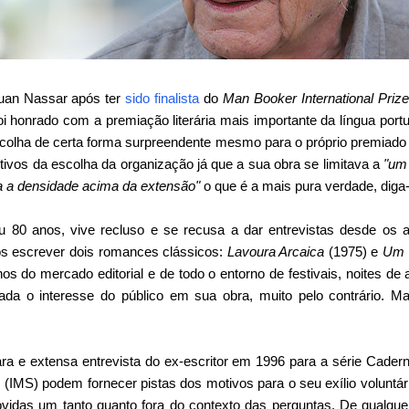
an Nassar após ter
sido finalista
do
Man Booker International Prize
oi honrado com a premiação literária mais importante da língua por
colha de certa forma surpreendente mesmo para o próprio premiad
tivos da escolha da organização já que a sua obra se limitava a
"um 
gia a densidade acima da extensão"
o que é a mais pura verdade, dig
ou 80 anos, vive recluso e se recusa a dar entrevistas desde os 
pós escrever dois romances clássicos:
Lavoura Arcaica
(1975) e
Um 
os do mercado editorial e de todo o entorno de festivais, noites de
ada o interesse do público em sua obra, muito pelo contrário. Ma
ra e extensa entrevista do ex-escritor em 1996 para a série Caderno
es (IMS) podem fornecer pistas dos motivos para o seu exílio voluntár
idas um tanto quanto fora do contexto das perguntas. De qualquer