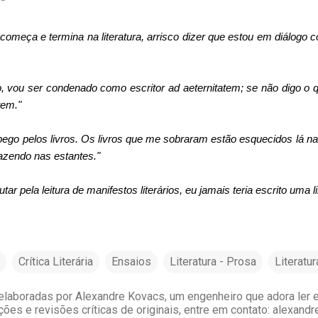
"
omeça e termina na literatura, arrisco dizer que estou em diálogo
o, vou ser condenado como escritor ad aeternitatem; se não digo 
tem."
pego pelos livros. Os livros que me sobraram estão esquecidos lá na
azendo nas estantes."
ar pela leitura de manifestos literários, eu jamais teria escrito uma l
Crítica Literária
Ensaios
Literatura - Prosa
Literatu
laboradas por Alexandre Kovacs, um engenheiro que adora ler e 
ções e revisões críticas de originais, entre em contato: alexan