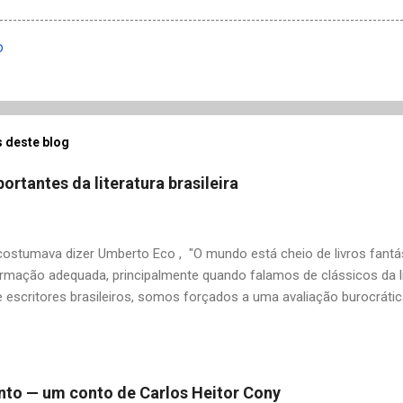
o
 deste blog
ortantes da literatura brasileira
stumava dizer Umberto Eco , "O mundo está cheio de livros fantás
rmação adequada, principalmente quando falamos de clássicos da li
 escritores brasileiros, somos forçados a uma avaliação burocrát
ndo uma certa antipatia a determinado livro ou autor quando o objet
ário. É surpreendente como uma segunda visita a essas obras, já 
 um tesouro empoeirado e escondido, bem ali na nossa estante. Afin
 nós? A limitação de apenas 20 indicações me forçou a deixar gra
 pinto — um conto de Carlos Heitor Cony