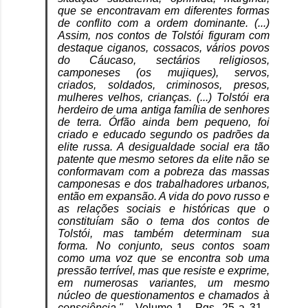
que se encontravam em diferentes formas
de conflito com a ordem dominante. (...)
Assim, nos contos de Tolstói figuram com
destaque ciganos, cossacos, vários povos
do Cáucaso, sectários religiosos,
camponeses (os mujiques), servos,
criados, soldados, criminosos, presos,
mulheres velhos, crianças. (...) Tolstói era
herdeiro de uma antiga família de senhores
de terra. Órfão ainda bem pequeno, foi
criado e educado segundo os padrões da
elite russa. A desigualdade social era tão
patente que mesmo setores da elite não se
conformavam com a pobreza das massas
camponesas e dos trabalhadores urbanos,
então em expansão. A vida do povo russo e
as relações sociais e históricas que o
constituíam são o tema dos contos de
Tolstói, mas também determinam sua
forma. No conjunto, seus contos soam
como uma voz que se encontra sob uma
pressão terrível, mas que resiste e exprime,
em numerosas variantes, um mesmo
núcleo de questionamentos e chamados à
consciência."
- Volume 1 - Pgs. 25 a 31 -