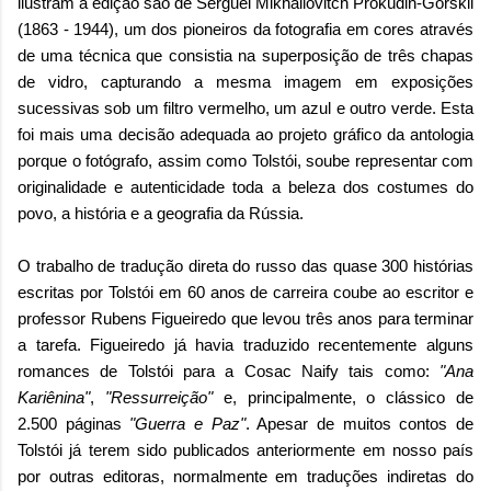
ilustram a edição são de Serguei Mikháilovitch Prokúdin-Gorskii
(1863 - 1944), um dos pioneiros da fotografia em cores através
de uma técnica que consistia na superposição de três chapas
de vidro, capturando a mesma imagem em exposições
sucessivas sob um filtro vermelho, um azul e outro verde. Esta
foi mais uma decisão adequada ao projeto gráfico da antologia
porque o fotógrafo, assim como Tolstói, soube representar com
originalidade e autenticidade toda a beleza dos costumes do
povo, a história e a geografia da Rússia.
O trabalho de tradução direta do russo das quase 300 histórias
escritas por Tolstói em 60 anos de carreira coube ao escritor e
professor Rubens Figueiredo que levou três anos para terminar
a tarefa. Figueiredo já havia traduzido recentemente alguns
romances de Tolstói para a Cosac Naify tais como:
"Ana
Kariênina"
,
"Ressurreição"
e, principalmente, o clássico de
2.500 páginas
"Guerra e Paz"
. Apesar de muitos contos de
Tolstói já terem sido publicados anteriormente em nosso país
por outras editoras, normalmente em traduções indiretas do