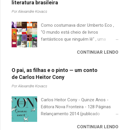
t
literatura brasileira
á
Por
Alexandre Kovacs
r
Como costumava dizer Umberto Eco ,
i
"O mundo está cheio de livros
o
fantásticos que ninguém lê" , uma
s
afirmação adequada, principalmente
CONTINUAR LENDO
quando falamos de clássicos da
literatura. Geralmente, no caso de
escritores brasileiros, somos forçados
O pai, as filhas e o pinto — um conto
a uma avaliação burocrática na escola e
de Carlos Heitor Cony
acabamos adquirindo uma certa
Por
Alexandre Kovacs
antipatia a determinado livro ou autor
quando o objetivo deveria ser
Carlos Heitor Cony - Quinze Anos -
justamente o contrário. É surpreendente
Editora Nova Fronteira - 128 Páginas
como uma segunda visita a essas
Relançamento 2014 (publicado
obras, já em nossa maturidade, pode
originalmente em 1965) Uma antologia
revelar um tesouro empoeirado e
CONTINUAR LENDO
com deliciosos contos sobre a infância
escondido, bem ali na nossa estante.