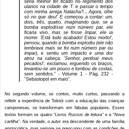
seria melhor ter ficado no regimento dos
ulanos na cidade de T. e passar o tempo
com minha amiga Natacha?... Agora, olhe
só no que deu!' E começou a contar: um,
dois, três, quatro, imaginando que, se a
bomba explodisse num número par, ele
ficaria vivo, mas se fosse ímpar, ele ia
morrer. 'Está tudo acabado! Estou morto!',
pensou, quando a bomba explodiu (ele não
lembrava mais se foi num número par ou
ímpar), e sentiu um impacto e uma dor
atroz na cabeça. 'Senhor, perdoai meus
pecados!', exclamou, erguendo os braços,
levantou-se um pouco e tombou de costas,
sem sentidos."
- Volume 1 - Pág. 232 -
"Sebastopol em maio".
No segundo volume, os contos, muito curtos, passando a
refletir a experiência de Tolstói com a educação das crianças
camponesas, se transformam em fábulas populares. Esses
textos formam os quatro "
Livros Russos de leitura"
e a "
Nova
cartilha"
. Na verdade, o autor era descendente de uma família
aristocrática, mas sempre se preocupou com as condições de