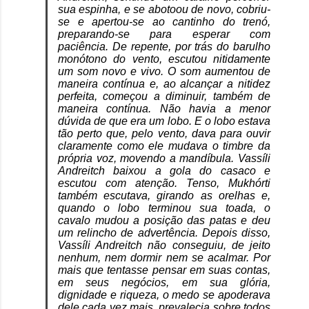
sua espinha, e se abotoou de novo, cobriu-
se e apertou-se ao cantinho do trenó,
preparando-se para esperar com
paciência. De repente, por trás do barulho
monótono do vento, escutou nitidamente
um som novo e vivo. O som aumentou de
maneira contínua e, ao alcançar a nitidez
perfeita, começou a diminuir, também de
maneira contínua. Não havia a menor
dúvida de que era um lobo. E o lobo estava
tão perto que, pelo vento, dava para ouvir
claramente como ele mudava o timbre da
própria voz, movendo a mandíbula. Vassíli
Andreitch baixou a gola do casaco e
escutou com atenção. Tenso, Mukhórti
também escutava, girando as orelhas e,
quando o lobo terminou sua toada, o
cavalo mudou a posição das patas e deu
um relincho de advertência. Depois disso,
Vassíli Andreitch não conseguiu, de jeito
nenhum, nem dormir nem se acalmar. Por
mais que tentasse pensar em suas contas,
em seus negócios, em sua glória,
dignidade e riqueza, o medo se apoderava
dele cada vez mais, prevalecia sobre todos