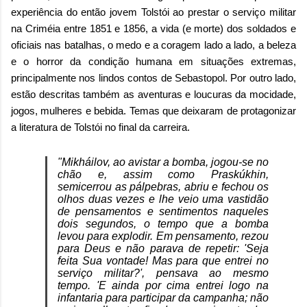
experiência do então jovem Tolstói ao prestar o serviço militar
na Criméia entre 1851 e 1856, a vida (e morte) dos soldados e
oficiais nas batalhas, o medo e a coragem lado a lado, a beleza
e o horror da condição humana em situações extremas,
principalmente nos lindos contos de Sebastopol. Por outro lado,
estão descritas também as aventuras e loucuras da mocidade,
jogos, mulheres e bebida. Temas que deixaram de protagonizar
a literatura de Tolstói no final da carreira.
"Mikháilov, ao avistar a bomba, jogou-se no
chão e, assim como Praskúkhin,
semicerrou as pálpebras, abriu e fechou os
olhos duas vezes e lhe veio uma vastidão
de pensamentos e sentimentos naqueles
dois segundos, o tempo que a bomba
levou para explodir. Em pensamento, rezou
para Deus e não parava de repetir: 'Seja
feita Sua vontade! Mas para que entrei no
serviço militar?', pensava ao mesmo
tempo. 'E ainda por cima entrei logo na
infantaria para participar da campanha; não