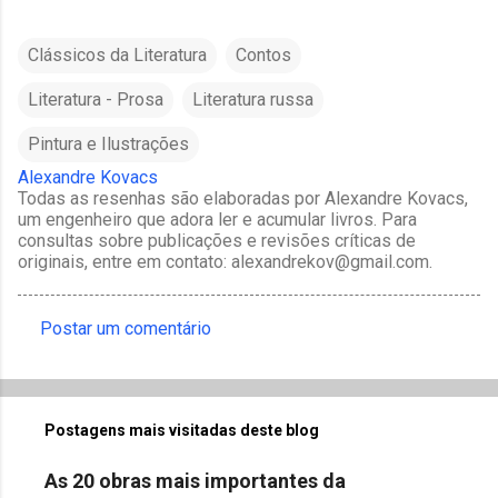
Clássicos da Literatura
Contos
Literatura - Prosa
Literatura russa
Pintura e Ilustrações
Alexandre Kovacs
Todas as resenhas são elaboradas por Alexandre Kovacs,
um engenheiro que adora ler e acumular livros. Para
consultas sobre publicações e revisões críticas de
originais, entre em contato: alexandrekov@gmail.com.
Postar um comentário
C
o
m
Postagens mais visitadas deste blog
e
n
As 20 obras mais importantes da