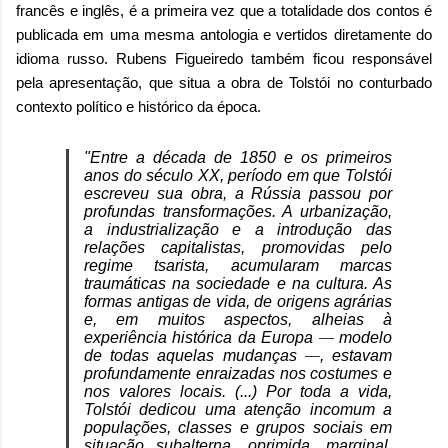
francês e inglês, é a primeira vez que a totalidade dos contos é
publicada em uma mesma antologia e vertidos diretamente do
idioma russo. Rubens Figueiredo também ficou responsável
pela apresentação, que situa a obra de Tolstói no conturbado
contexto político e histórico da época.
"Entre a década de 1850 e os primeiros
anos do século XX, período em que Tolstói
escreveu sua obra, a Rússia passou por
profundas transformações. A urbanização,
a industrialização e a introdução das
relações capitalistas, promovidas pelo
regime tsarista, acumularam marcas
traumáticas na sociedade e na cultura. As
formas antigas de vida, de origens agrárias
e, em muitos aspectos, alheias à
experiência histórica da Europa
modelo
—
de todas aquelas mudanças
, estavam
—
profundamente enraizadas nos costumes e
nos valores locais. (...) Por toda a vida,
Tolstói dedicou uma atenção incomum a
populações, classes e grupos sociais em
situação subalterna, oprimida, marginal,