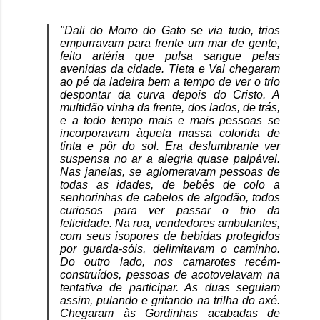
"Dali do Morro do Gato se via tudo, trios
empurravam para frente um mar de gente,
feito artéria que pulsa sangue pelas
avenidas da cidade. Tieta e Val chegaram
ao pé da ladeira bem a tempo de ver o trio
despontar da curva depois do Cristo. A
multidão vinha da frente, dos lados, de trás,
e a todo tempo mais e mais pessoas se
incorporavam àquela massa colorida de
tinta e pôr do sol. Era deslumbrante ver
suspensa no ar a alegria quase palpável.
Nas janelas, se aglomeravam pessoas de
todas as idades, de bebês de colo a
senhorinhas de cabelos de algodão, todos
curiosos para ver passar o trio da
felicidade. Na rua, vendedores ambulantes,
com seus isopores de bebidas protegidos
por guarda-sóis, delimitavam o caminho.
Do outro lado, nos camarotes recém-
construídos, pessoas de acotovelavam na
tentativa de participar. As duas seguiam
assim, pulando e gritando na trilha do axé.
Chegaram às Gordinhas acabadas de