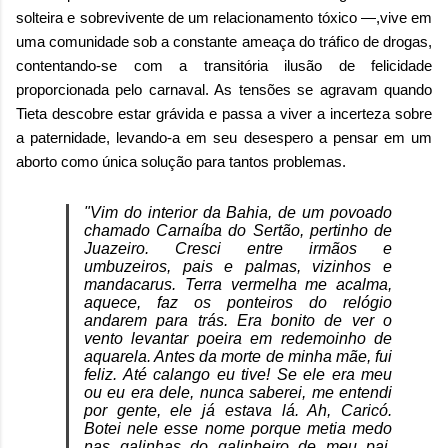
solteira e sobrevivente de um relacionamento tóxico —,vive em
uma comunidade sob a constante ameaça do tráfico de drogas,
contentando-se com a transitória ilusão de felicidade
proporcionada pelo carnaval. As tensões se agravam quando
Tieta descobre estar grávida e passa a viver a incerteza sobre
a paternidade, levando-a em seu desespero a pensar em um
aborto como única solução para tantos problemas.
"Vim do interior da Bahia, de um povoado
chamado Carnaíba do Sertão, pertinho de
Juazeiro. Cresci entre irmãos e
umbuzeiros, pais e palmas, vizinhos e
mandacarus. Terra vermelha me acalma,
aquece, faz os ponteiros do relógio
andarem para trás. Era bonito de ver o
vento levantar poeira em redemoinho de
aquarela. Antes da morte de minha mãe, fui
feliz. Até calango eu tive! Se ele era meu
ou eu era dele, nunca saberei, me entendi
por gente, ele já estava lá. Ah, Caricó.
Botei nele esse nome porque metia medo
nas galinhas do galinheiro de meu pai.