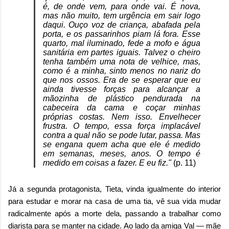
é, de onde vem, para onde vai. É nova,
mas não muito, tem urgência em sair logo
daqui. Ouço voz de criança, abafada pela
porta, e os passarinhos piam lá fora. Esse
quarto, mal iluminado, fede a mofo e água
sanitária em p
artes iguais. Talvez o cheiro
tenha também uma nota de velhice, mas,
como é a minha, sinto menos no nariz do
que nos ossos. Era de se esperar que eu
ainda tivesse forças para alcançar a
mãozinha de plástico pendurada na
cabeceira da cama e coçar minhas
próprias costas. Nem isso. Envelhecer
frustra. O tempo, essa força implacável
contra a qual não se pode lutar, passa. Mas
se engana quem acha que ele é medido
em semanas, meses, anos. O tempo é
medido em coisas a fazer. E eu fiz."
(p. 11)
Já a segunda protagonista, Tieta, vinda igualmente do interior
para estudar e morar na casa de uma tia, vê sua vida mudar
radicalmente após a morte dela, passando a trabalhar como
diarista para se manter na cidade. Ao lado da amiga Val — mãe