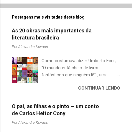
o
m
Postagens mais visitadas deste blog
e
n
As 20 obras mais importantes da
t
literatura brasileira
á
Por
Alexandre Kovacs
r
Como costumava dizer Umberto Eco ,
i
"O mundo está cheio de livros
o
fantásticos que ninguém lê" , uma
s
afirmação adequada, principalmente
CONTINUAR LENDO
quando falamos de clássicos da
literatura. Geralmente, no caso de
escritores brasileiros, somos forçados
O pai, as filhas e o pinto — um conto
a uma avaliação burocrática na escola e
de Carlos Heitor Cony
acabamos adquirindo uma certa
Por
Alexandre Kovacs
antipatia a determinado livro ou autor
quando o objetivo deveria ser