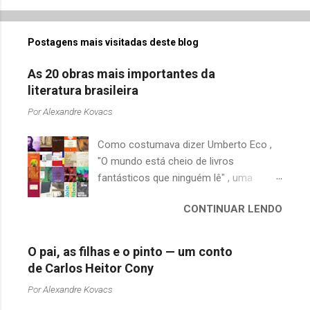
Postagens mais visitadas deste blog
As 20 obras mais importantes da
literatura brasileira
Por
Alexandre Kovacs
Como costumava dizer Umberto Eco ,
"O mundo está cheio de livros
fantásticos que ninguém lê" , uma
afirmação adequada, principalmente
CONTINUAR LENDO
quando falamos de clássicos da
literatura. Geralmente, no caso de
escritores brasileiros, somos forçados
O pai, as filhas e o pinto — um conto
a uma avaliação burocrática na escola e
de Carlos Heitor Cony
acabamos adquirindo uma certa
Por
Alexandre Kovacs
antipatia a determinado livro ou autor