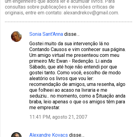
um engenheiro que adora ler e acumular livros. Para
consultas sobre publicações e revisões críticas de
originais, entre em contato: alexandrekov@gmail.com.
Sonia Sant'Anna
disse…
C
Gostei muito da sua intervenção lá no
o
Contando Causos e vim conhecer sua página.
m
Um amigo virtual me presenteou com meu
primeiro Mc Ewan - Redenção. Li ainda
e
Sábado, que até hoje não entendi por que
n
gostei tanto. Como você, escolho de modo
aleatório os livros que vou ler:
t
recomendação de amigos, uma resenha, algo
á
que folheei ao acaso na livraria e me
seduziu... no momento, como a $ituação anda
r
braba, leio apenas o que os amigos têm para
i
me emprestar.
o
11:41 PM, agosto 21, 2007
s
Alexandre Kovacs
disse…