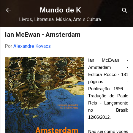
Pular para o conteúdo principal
Mundo de K
Livros, Literatura, Música, Arte e Cultura.
Ian McEwan - Amsterdam
Por
Alexandre Kovacs
Ian McEwan -
Amsterdam -
Editora Rocco - 181
páginas -
Publicação 1999 -
Tradução de Paulo
Reis - Lançamento
no Brasil:
12/06/2012.
Não sei como vocês