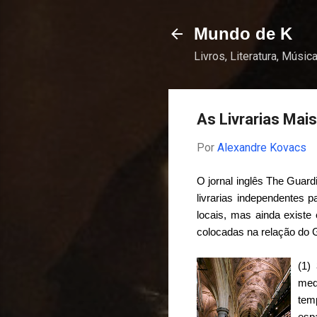
Mundo de K
Livros, Literatura, Música
As Livrarias Mai
Por
Alexandre Kovacs
O jornal inglês
The Guard
livrarias independentes
locais, mas ainda existe
colocadas na relação do 
(1)
med
tem
espa