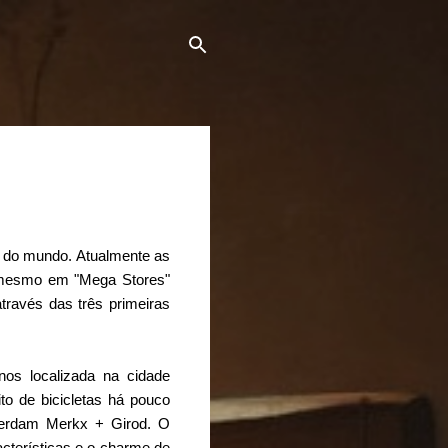
s do mundo. Atualmente as
u mesmo em "Mega Stores"
través das três primeiras
nos localizada na cidade
to de bicicletas há pouco
sterdam Merkx + Girod. O
acterísticas e o charme de