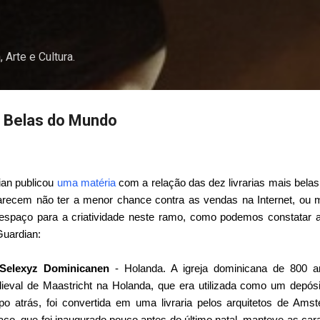
Pular para o conteúdo principal
, Arte e Cultura.
s Belas do Mundo
ian
publicou
uma matéria
com a relação das dez livrarias mais bela
 parecem não ter a menor chance contra as vendas na Internet, o
 espaço para a criatividade neste ramo, como podemos constatar a
Guardian:
Selexyz Dominicanen
- Holanda. A igreja dominicana de 800 a
ieval de Maastricht na Holanda, que era utilizada como um depósi
po atrás, foi convertida em uma livraria pelos arquitetos de Am
ço, que foi inaugurado pouco antes do último natal, manteve as car