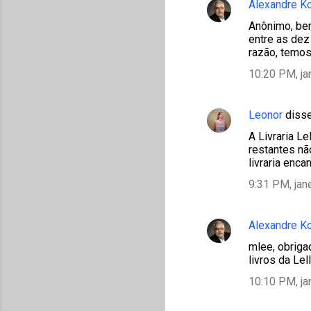
Alexandre K
Anônimo, bem
entre as dez
razão, temos
10:20 PM, ja
Leonor
diss
A Livraria L
restantes nã
livraria enca
9:31 PM, jan
Alexandre K
mlee, obriga
livros da Lell
10:10 PM, ja