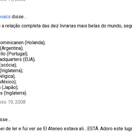
ovacs
disse…
e a relação completa das dez livrarias mais belas do mundo, seg
ominicanen (Holanda);
(Argentina);
llo (Portugal);
adquarters (EUA);
Escócia);
(Inglaterra);
élgica);
México);
 (Japão);
 (Inglaterra).
eiro 19, 2008
sse…
i de ler e fui ver se El Ateneo estava ali....ESTÁ. Adoro este luga