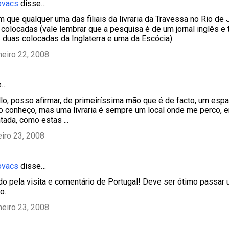
ovacs
disse…
 que qualquer uma das filiais da livraria da Travessa no Rio de 
 colocadas (vale lembrar que a pesquisa é de um jornal inglês e 
 duas colocadas da Inglaterra e uma da Escócia).
neiro 22, 2008
e…
ello, posso afirmar, de primeiríssima mão que é de facto, um esp
o conheço, mas uma livraria é sempre um local onde me perco, e
ntada, como estas ...
eiro 23, 2008
ovacs
disse…
do pela visita e comentário de Portugal! Deve ser ótimo passar 
o.
neiro 23, 2008