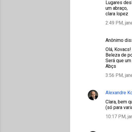
Lugares desl
um abraço,
clara lopez
2:49 PM, jan
Anônimo di
Olá, Kovacs!
Beleza de po
Será que um 
Abçs
3:56 PM, jan
Alexandre K
Clara, bem q
(só para var
10:17 PM, ja