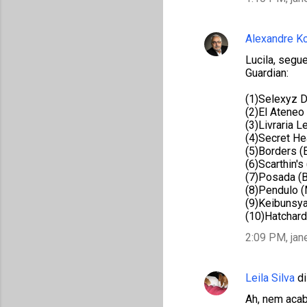
e
n
Alexandre K
t
Lucila, segu
á
Guardian:
r
(1)Selexyz D
i
(2)El Ateneo 
o
(3)Livraria Le
(4)Secret He
s
(5)Borders (
(6)Scarthin's 
(7)Posada (B
(8)Pendulo (
(9)Keibunsya
(10)Hatchards
2:09 PM, jan
Leila Silva
di
Ah, nem acabe