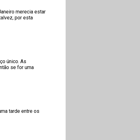
Janeiro merecia estar
talvez, por esta
aço único. As
ntão se for uma
uma tarde entre os