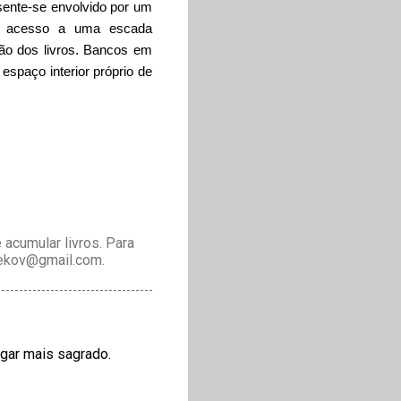
te sente-se envolvido por um
dá acesso a uma escada
ão dos livros. Bancos em
espaço interior próprio de
acumular livros. Para
drekov@gmail.com.
ugar mais sagrado.