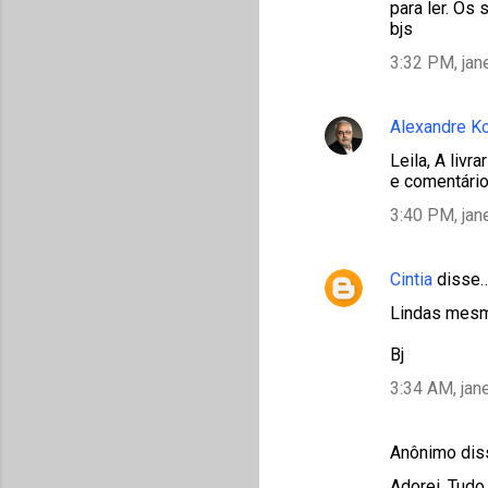
para ler. Os
bjs
3:32 PM, jan
Alexandre K
Leila, A livr
e comentário
3:40 PM, jan
Cintia
disse
Lindas mesmo.
Bj
3:34 AM, jan
Anônimo di
Adorei. Tudo