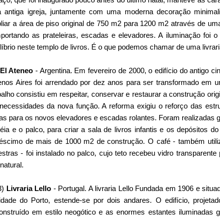
 antiga igreja, juntamente com uma moderna decoração minimali
liar a área de piso original de 750 m2 para 1200 m2 através de uma
portando as prateleiras, escadas e elevadores. A iluminação foi o 
líbrio neste templo de livros. É o que podemos chamar de uma livraria
El Ateneo
- Argentina. Em fevereiro de 2000, o edifício do antigo c
nos Aires foi arrendado por dez anos para ser transformado em um
balho consistiu em respeitar, conservar e restaurar a construção orig
necessidades da nova função. A reforma exigiu o reforço das estru
as para os novos elevadores e escadas rolantes. Foram realizadas
téia e o palco, para criar a sala de livros infantis e os depósitos d
éscimo de mais de 1000 m2 de construção. O café - também utiliz
estras - foi instalado no palco, cujo teto recebeu vidro transparente
 natural.
3)
Livraria Lello
- Portugal. A livraria Lello Fundada em 1906 e situ
idade do Porto, estende-se por dois andares. O edifício, projetad
onstruído em estilo neogótico e as enormes estantes iluminadas 