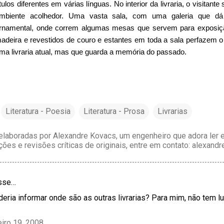
ítulos diferentes em várias línguas. No interior da livraria, o visitan
mbiente acolhedor. Uma vasta sala, com uma galeria que 
rnamental, onde correm algumas mesas que servem para exposiç
adeira e revestidos de couro e estantes em toda a sala perfazem o 
ma livraria atual, mas que guarda a memória do passado.
Literatura - Poesia
Literatura - Prosa
Livrarias
laboradas por Alexandre Kovacs, um engenheiro que adora ler e 
ções e revisões críticas de originais, entre em contato: alexan
sse…
deria informar onde são as outras livrarias? Para mim, não tem l
eiro 19, 2008