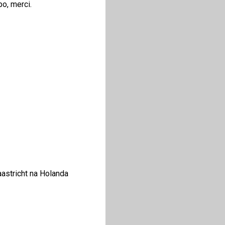
o, merci.
aastricht na Holanda