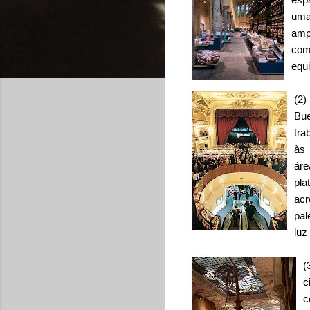
uma
amp
com
equi
(2)
Bue
tra
às 
áre
pla
acr
pal
luz
(
c
c