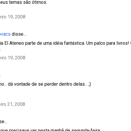
 seus temas são ótimos.
eiro 19, 2008
ovacs
disse…
aria El Ateneo parte de uma idéia fantástica. Um palco para livros!
.
eiro 19, 2008
…
.. dá vontade de se perder dentro delas... ;)
eiro 21, 2008
sse…
 que precisave ver nesta manhã de segunda-feira.