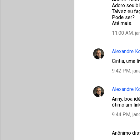
Adoro seu blo
Talvez eu faç
Pode ser?
Até mais.
11:00 AM, ja
Alexandre K
Cintia, uma l
9:42 PM, jan
Alexandre K
Anny, boa id
ótimo um lin
9:44 PM, jan
Anônimo di