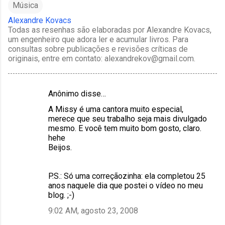
Música
Alexandre Kovacs
Todas as resenhas são elaboradas por Alexandre Kovacs,
um engenheiro que adora ler e acumular livros. Para
consultas sobre publicações e revisões críticas de
originais, entre em contato: alexandrekov@gmail.com.
Anônimo disse…
C
A Missy é uma cantora muito especial,
o
merece que seu trabalho seja mais divulgado
m
mesmo. E você tem muito bom gosto, claro.
hehe
e
Beijos.
n
t
P.S.: Só uma correçãozinha: ela completou 25
á
anos naquele dia que postei o vídeo no meu
blog. ;-)
r
9:02 AM, agosto 23, 2008
i