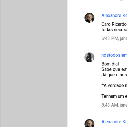
Alexandre K
Caro Ricardo
todas neces
6:43 PM, jan
nostodosle
Bom dia!
Sabe que es
Já que o ass
""A verdade 
Tenham um e
8:43 AM, jan
Alexandre K