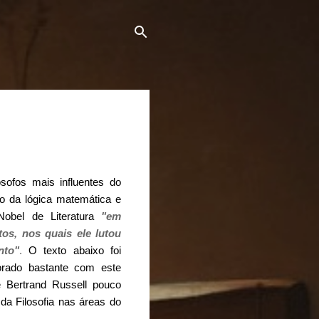
ósofos mais influentes do
o da lógica matemática e
 Nobel de Literatura
"em
tos, nos quais ele lutou
nto"
.
O texto abaixo foi
orado bastante com este
 Bertrand Russell pouco
da Filosofia nas áreas do