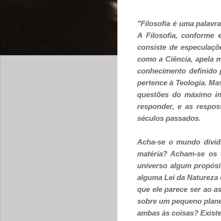
"Filosofia é uma palavr
A Filosofia, conforme 
consiste de especulaçõ
como a Ciência, apela m
conhecimento definido 
pertence à Teologia. Mas
questões do máximo int
responder, e as respo
séculos passados.
Acha-se o mundo dividi
matéria? Acham-se os e
universo algum propósi
alguma Lei da Natureza
que ele parece ser ao a
sobre um pequeno plane
ambas às coisas? Existe