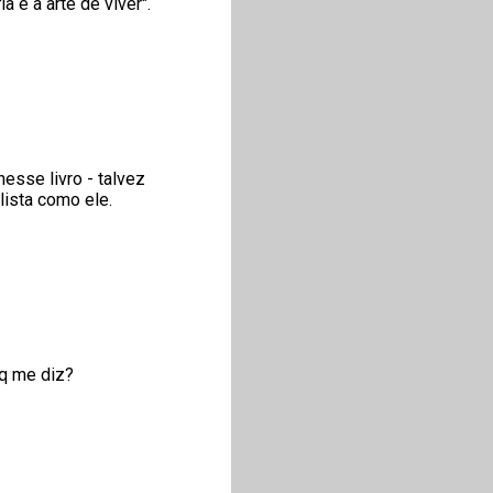
 é a arte de viver".
esse livro - talvez
lista como ele.
 q me diz?