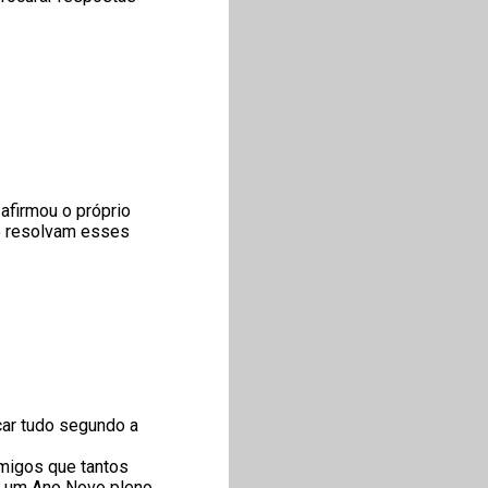
afirmou o próprio
se resolvam esses
car tudo segundo a
amigos que tantos
s um Ano Novo pleno