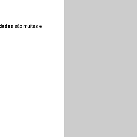
dades
são muitas e