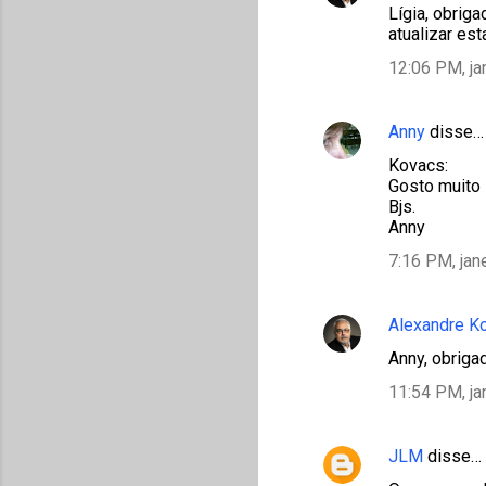
Lígia, obrig
atualizar es
12:06 PM, ja
Anny
disse…
Kovacs:
Gosto muito B
Bjs.
Anny
7:16 PM, jan
Alexandre K
Anny, obriga
11:54 PM, ja
JLM
disse…