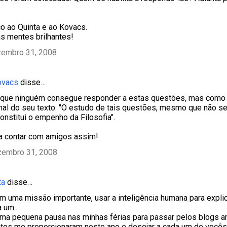
o ao Quinta e ao Kovacs.
às mentes brilhantes!
zembro 31, 2008
ovacs
disse…
 que ninguém consegue responder a estas questões, mas como 
inal do seu texto: "O estudo de tais questões, mesmo que não 
onstitui o empenho da Filosofia".
a contar com amigos assim!
zembro 31, 2008
ta
disse…
tem uma missão importante, usar a inteligência humana para expli
 um...
uma pequena pausa nas minhas férias para passar pelos blogs 
os me proporcionaram neste ano e desejar a cada um de você