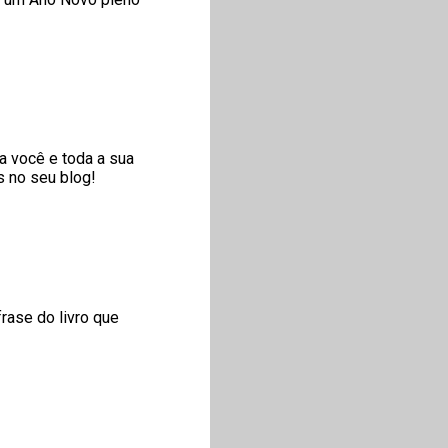
ra você e toda a sua
s no seu blog!
rase do livro que