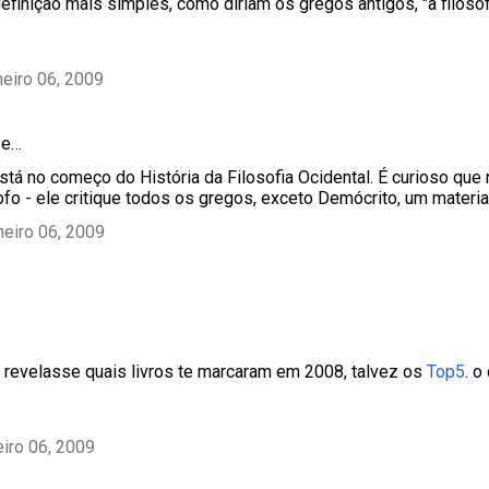
finição mais simples, como diriam os gregos antigos, "a filosofia
neiro 06, 2009
se…
stá no começo do História da Filosofia Ocidental. É curioso que n
sofo - ele critique todos os gregos, exceto Demócrito, um materia
neiro 06, 2009
c revelasse quais livros te marcaram em 2008, talvez os
Top5
. o
eiro 06, 2009