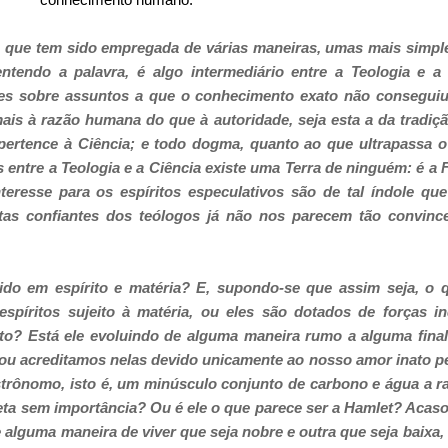
a que tem sido empregada de várias maneiras, umas mais simples
entendo a palavra, é algo intermediário entre a Teologia e a
es sobre assuntos a que o conhecimento exato não conseguiu
ais à razão humana do que à autoridade, seja esta a da tradiç
pertence à Ciência; e todo dogma, quanto ao que ultrapassa o
 entre a Teologia e a Ciência existe uma Terra de ninguém: é a 
eresse para os espíritos especulativos são de tal índole qu
stas confiantes dos teólogos já não nos parecem tão convin
do em espírito e matéria? E, supondo-se que assim seja, o q
spíritos sujeito à matéria, ou eles são dotados de forças 
to? Está ele evoluindo de alguma maneira rumo a alguma final
 ou acreditamos nelas devido unicamente ao nosso amor inato 
strônomo, isto é, um minúsculo conjunto de carbono e água a r
ta sem importância? Ou é ele o que parece ser a Hamlet? Acaso
 alguma maneira de viver que seja nobre e outra que seja baixa,