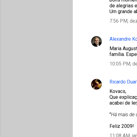
de alegrias e
Um grande a
7:56 PM, de
Alexandre K
Maria August
família. Esp
10:05 PM, d
Ricardo Duar
Kovacs,
Que explicaç
acabei de ler
"
Há mais de 
Feliz 2009!
11:08 AM, ja