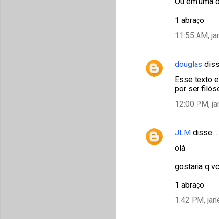
Ou em uma de
1 abraço
11:55 AM, ja
douglas
dis
Esse texto e
por ser filó
12:00 PM, ja
JLM
disse…
olá
gostaria q v
1 abraço
1:42 PM, jan