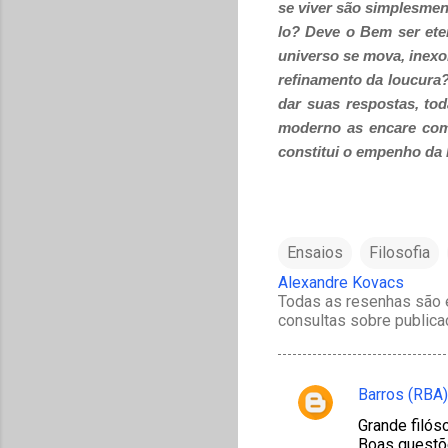
se viver são simplesmen
lo? Deve o Bem ser ete
universo se mova, inexo
refinamento da loucura?
dar suas respostas, to
moderno as encare com
constitui o empenho da F
Ensaios
Filosofia
Alexandre Kovacs
Todas as resenhas são e
consultas sobre publica
Barros (RBA)
C
Grande filóso
o
Boas questõe