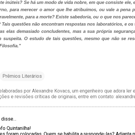
te inúteis? Se há um modo de vida nobre, em que consiste ele, e
rno, para merecer o amor que lhe atribuímos, ou vale a pena 
ravelmente, para a morte? Existe sabedoria, ou o que nos parece
 Tais questões não encontram respostas nos laboratórios, e os
das elas demasiado concludentes, mas a sua própria segurança
 suspeita. O estudo de tais questões, mesmo que não se res
ilosofia."
Prêmios Literários
laboradas por Alexandre Kovacs, um engenheiro que adora ler e 
ções e revisões críticas de originais, entre em contato: alexan
disse…
fo Quintanilha!
s foram colocadas. Quem se habilita a responde-las? Adianta p