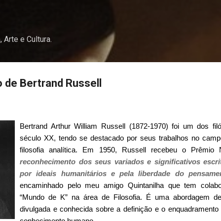
Pular para o conteúdo principal
, Arte e Cultura.
o de Bertrand Russell
Bertrand Arthur William Russell
(1872-1970) foi um dos fil
século XX, tendo se destacado por seus trabalhos no camp
filosofia analítica. Em 1950, Russell recebeu o Prêmio
reconhecimento dos seus variados e significativos escri
por ideais humanitários e pela liberdade do pensame
encaminhado pelo meu amigo Quintanilha que tem colab
“Mundo de K” na área de Filosofia. É uma abordagem de
divulgada e conhecida sobre a definição e o enquadramento 
conhecimento humano.