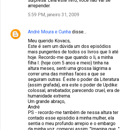
surpresa. Leia este livro, você não vai se
arrepender.
5:59 PM, janeiro 31, 2009
André Moura e Cunha
disse…
Meu querido Kovacs,
Este é sem um dúvida um dos episódios
mais pungentes de todos os livros que li até
hoje. Recordo-me que quando o li, a minha
filha I. (hoje com 5 anos e meio) tinha na
altura meses, senti uma grossa lágrima a
correr uma das minhas faces a que se
seguiram outras. É este o poder da Literatura
(assim grafada), era este o poder de Updike:
colossal, arrebatador, parecendo cruel, era de
humanidade extrema.
Um grande abraço,
André
PS - recordo-me também de nessa altura ter
contado esse episódio à minha mulher, ela
sentia o meu profundo arrepio e o embargo
da minha voz, comecei assim: "Imagina que..."