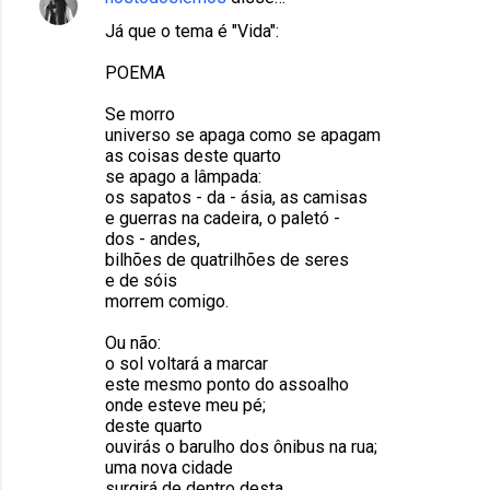
Já que o tema é "Vida":
POEMA
Se morro
universo se apaga como se apagam
as coisas deste quarto
se apago a lâmpada:
os sapatos - da - ásia, as camisas
e guerras na cadeira, o paletó -
dos - andes,
bilhões de quatrilhões de seres
e de sóis
morrem comigo.
Ou não:
o sol voltará a marcar
este mesmo ponto do assoalho
onde esteve meu pé;
deste quarto
ouvirás o barulho dos ônibus na rua;
uma nova cidade
surgirá de dentro desta