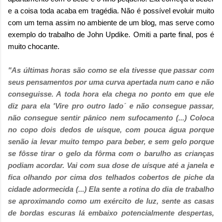
e a coisa toda acaba em tragédia. Não é possível evoluir muito
com um tema assim no ambiente de um blog, mas serve como
exemplo do trabalho de John Updike. Omiti a parte final, pos é
muito chocante.
"As últimas horas são como se ela tivesse que passar com
seus pensamentos por uma curva apertada num cano e não
conseguisse. A toda hora ela chega no ponto em que ele
diz para ela 'Vire pro outro lado´ e não consegue passar,
não consegue sentir pânico nem sufocamento (...)
Coloca
no copo dois dedos de uísque, com pouca água porque
senão ia levar muito tempo para beber, e sem gelo porque
se fôsse tirar o gelo da fôrma com o barulho as crianças
podiam acordar. Vai com sua dose de uísque até a janela e
fica olhando por cima dos telhados cobertos de piche da
cidade adormecida (...)
E
la sente a rotina do dia de trabalho
se aproximando como um exército de luz, sente as casas
de bordas escuras lá embaixo potencialmente despertas,