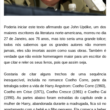
Poderia iniciar este texto afirmando que John Updike, um dos
maiores escritores da literatura norte-americana, morreu no dia
27 de Janeiro, aos 76 anos, mas isto seria uma grande tolice;
todos nós sabemos que os grandes autores não morrem
jamais, eles são imortais assim como suas obras. Também é
verdade que não existe homenagem maior para um escritor do
que citar e reler os seus livros, pois que assim seja.
Gostaria de citar alguns trechos de uma sequência
inesquecível, incluída no romance Coelho Corre, parte da
tetralogia sobre a vida de Harry Angstrom: Coelho Corre (1960),
Coelho em Crise (1971), Coelho Cresce (1981) e Coelho Cai
(1990). As partes abaixo foram extraídas do capítulo onde a
mulher de Harry, abandonada durante a madrugada, fica só no
apartamento com o bebê e o filho pequeno. Ela começa a beber