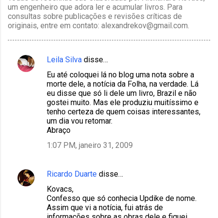
um engenheiro que adora ler e acumular livros. Para
consultas sobre publicações e revisões críticas de
originais, entre em contato: alexandrekov@gmail.com.
Leila Silva
disse…
C
Eu até coloquei lá no blog uma nota sobre a
o
morte dele, a notícia da Folha, na verdade. Lá
m
eu disse que só li dele um livro, Brazil e não
gostei muito. Mas ele produziu muitíssimo e
e
tenho certeza de quem coisas interessantes,
n
um dia vou retomar.
Abraço
t
1:07 PM, janeiro 31, 2009
á
r
i
Ricardo Duarte
disse…
o
Kovacs,
Confesso que só conhecia Updike de nome.
s
Assim que vi a notícia, fui atrás de
informações sobre as obras dele e fiquei