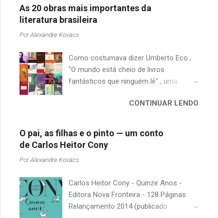
As 20 obras mais importantes da
literatura brasileira
Por
Alexandre Kovacs
Como costumava dizer Umberto Eco ,
"O mundo está cheio de livros
fantásticos que ninguém lê" , uma
afirmação adequada, principalmente
CONTINUAR LENDO
quando falamos de clássicos da
literatura. Geralmente, no caso de
escritores brasileiros, somos forçados
O pai, as filhas e o pinto — um conto
a uma avaliação burocrática na escola e
de Carlos Heitor Cony
acabamos adquirindo uma certa
Por
Alexandre Kovacs
antipatia a determinado livro ou autor
quando o objetivo deveria ser
Carlos Heitor Cony - Quinze Anos -
justamente o contrário. É surpreendente
Editora Nova Fronteira - 128 Páginas
como uma segunda visita a essas
Relançamento 2014 (publicado
obras, já em nossa maturidade, pode