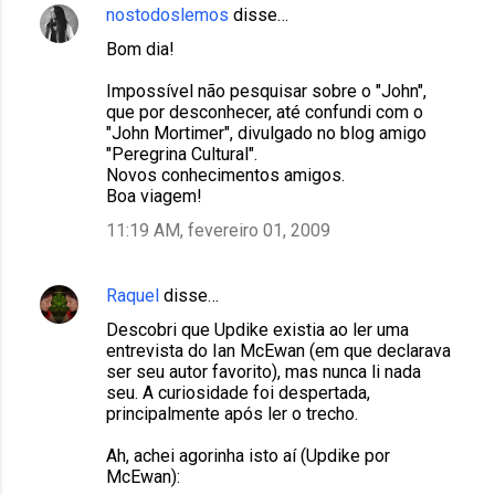
nostodoslemos
disse…
Bom dia!
Impossível não pesquisar sobre o "John",
que por desconhecer, até confundi com o
"John Mortimer", divulgado no blog amigo
"Peregrina Cultural".
Novos conhecimentos amigos.
Boa viagem!
11:19 AM, fevereiro 01, 2009
Raquel
disse…
Descobri que Updike existia ao ler uma
entrevista do Ian McEwan (em que declarava
ser seu autor favorito), mas nunca li nada
seu. A curiosidade foi despertada,
principalmente após ler o trecho.
Ah, achei agorinha isto aí (Updike por
McEwan):