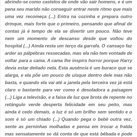
abrindo-se como castelos de onde vão sair homens, e é um
pena seu marido não conseguir entrar neste ritmo que mais
uma vez recomeça (...)
Entra na cozinha e prepara outro
drinque, mais forte que o primeiro, pensando que afinal de
contas já é tempo de ela se divertir um pouco. Não teve
nem um momento de descanso desde que voltou do
hospital (...)
Ainda resta um terço da garrafa. O cansaço faz
arder as pálpebras ressecadas, mas ela não tem vontade de
voltar para a cama. A cama lhe inspira horror porque Harry
devia estar deitado nela. Esta ausência é um buraco que se
alarga, e ela põe um pouco de uísque dentro dele mas não
basta, e quando ela vai até a janela pela terceira vez já está
claro o bastante para ver como é desoladora a paisagem
(...)
Liga a televisão, e a faixa de luz que brota de repente no
retângulo verde desperta felicidade em seu peito, mas
ainda é cedo demais, a luz é só um brilho sem sentido e o
som é só um chiado
(...) Quando pega o bebê outra vez,
sente as perninhas molhadas e pensa em trocar a fralda
mas sensatamente se dá conta de que está bêbada e pode