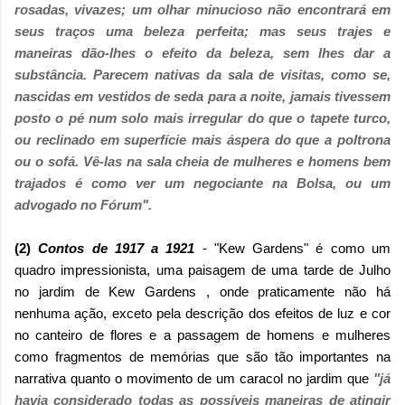
rosadas, vivazes; um olhar minucioso não encontrará em
seus traços uma beleza perfeita; mas seus trajes e
maneiras dão-lhes o efeito da beleza, sem lhes dar a
substância. Parecem nativas da sala de visitas, como se,
nascidas em vestidos de seda para a noite, jamais tivessem
posto o pé num solo mais irregular do que o tapete turco,
ou reclinado em superfície mais áspera do que a poltrona
ou o sofá. Vê-las na sala cheia de mulheres e homens bem
trajados é como ver um negociante na Bolsa, ou um
advogado no Fórum".
(2)
Contos de 1917 a 1921
- "Kew Gardens" é como um
quadro impressionista, uma paisagem de uma tarde de Julho
no jardim de Kew Gardens , onde praticamente não há
nenhuma ação, exceto pela descrição dos efeitos de luz e cor
no canteiro de flores e a passagem de homens e mulheres
como fragmentos de memórias que são tão importantes na
narrativa quanto o movimento de um caracol no jardim que
"já
havia considerado todas as possíveis maneiras de atingir