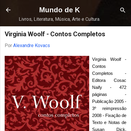
Pular para o conteúdo principal
Mundo de K
Livros, Literatura, Música, Arte e Cultura.
Virginia Woolf - Contos Completos
Por
Alexandre Kovacs
Virginia Woolf -
Contos
Completos -
Editora Cosac
Naify - 472
páginas -
Publicação 2005 -
3º reimpressão
2008 - Fixação de
Texto e Notas de
Susan Dick,