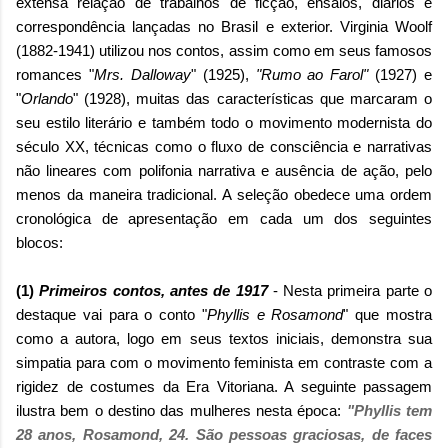
extensa relação de trabalhos de ficção, ensaios, diários e
correspondência lançadas no Brasil e exterior. Virginia Woolf
(1882-1941) utilizou nos contos, assim como em seus famosos
romances "
Mrs. Dalloway
" (1925),
"Rumo ao Farol"
(1927) e
"
Orlando
" (1928), muitas das características que marcaram o
seu estilo literário e também todo o movimento modernista do
século XX, técnicas como o fluxo de consciência e narrativas
não lineares com polifonia narrativa e ausência de ação, pelo
menos da maneira tradicional. A seleção obedece uma ordem
cronológica de apresentação em cada um dos seguintes
blocos:
(1)
Primeiros contos, antes de 1917
- Nesta primeira parte o
destaque vai para o conto "
Phyllis e Rosamond
" que mostra
como a autora, logo em seus textos iniciais, demonstra sua
simpatia para com o movimento feminista em contraste com a
rigidez de costumes da Era Vitoriana. A seguinte passagem
ilustra bem o destino das mulheres nesta época:
"Phyllis tem
28 anos, Rosamond, 24. São pessoas graciosas, de faces