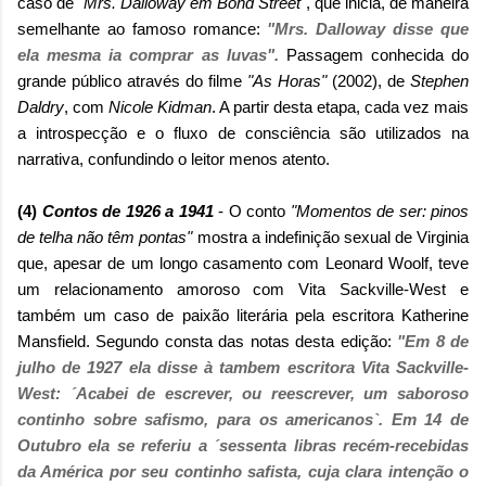
caso de
"Mrs. Dalloway em Bond Street"
, que inicia, de maneira
semelhante ao famoso romance:
"Mrs. Dalloway disse que
ela mesma ia comprar as luvas".
Passagem conhecida
do
grande público através do filme
"As Horas"
(2002), de
Stephen
Daldry
, com
Nicole Kidman
. A partir desta etapa, cada
vez mais
a introspecção e o fluxo de consciência são utilizados na
narrativa, confundindo o leitor menos atento.
(4)
Contos de 1926 a 1941
- O conto
"Momentos de ser: pinos
de telha não têm pontas"
mostra a indefinição sexual de Virginia
que, apesar de um longo casamento com Leonard Woolf, teve
um relacionamento amoroso com Vita Sackville-West e
também um caso de paixão literária pela escritora Katherine
Mansfield. Segundo consta das notas desta edição:
"Em 8 de
julho de 1927 ela disse à tambem escritora Vita Sackville-
West: ´Acabei de escrever, ou reescrever, um saboroso
continho sobre safismo, para os americanos`. Em 14 de
Outubro ela se referiu a ´sessenta libras recém-recebidas
da América por seu continho safista, cuja clara intenção o