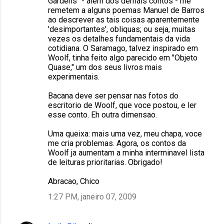
Gardens" - alem dos demais contos - me
m
remetem a alguns poemas Manuel de Barros
ao descrever as tais coisas aparentemente
e
'desimportantes', obliquas; ou seja, muitas
n
vezes os detalhes fundamentais da vida
cotidiana. O Saramago, talvez inspirado em
t
Woolf, tinha feito algo parecido em "Objeto
á
Quase," um dos seus livros mais
experimentais.
r
i
Bacana deve ser pensar nas fotos do
escritorio de Woolf, que voce postou, e ler
o
esse conto. Eh outra dimensao.
s
Uma queixa: mais uma vez, meu chapa, voce
me cria problemas. Agora, os contos da
Woolf ja aumentam a minha interminavel lista
de leituras prioritarias. Obrigado!
Abracao, Chico
1:27 PM, janeiro 07, 2009