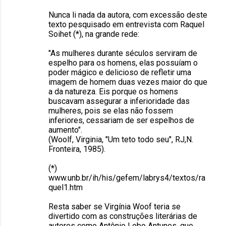
Nunca li nada da autora, com excessão deste
texto pesquisado em entrevista com Raquel
Soihet (*), na grande rede:
"As mulheres durante séculos serviram de
espelho para os homens, elas possuíam o
poder mágico e delicioso de refletir uma
imagem de homem duas vezes maior do que
a da natureza. Eis porque os homens
buscavam assegurar a inferioridade das
mulheres, pois se elas não fossem
inferiores, cessariam de ser espelhos de
aumento".
(Woolf, Virginia, "Um teto todo seu", RJ,N.
Fronteira, 1985).
(*)
www.unb.br/ih/his/gefem/labrys4/textos/ra
quel1.htm
Resta saber se Virgínia Woof teria se
divertido com as construções literárias de
autores como Antônio Lobo Antunes, que