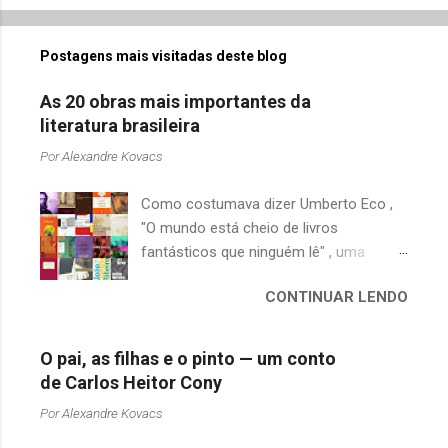
Postagens mais visitadas deste blog
As 20 obras mais importantes da
literatura brasileira
Por
Alexandre Kovacs
Como costumava dizer Umberto Eco ,
"O mundo está cheio de livros
fantásticos que ninguém lê" , uma
afirmação adequada, principalmente
CONTINUAR LENDO
quando falamos de clássicos da
literatura. Geralmente, no caso de
escritores brasileiros, somos forçados
O pai, as filhas e o pinto — um conto
a uma avaliação burocrática na escola e
de Carlos Heitor Cony
acabamos adquirindo uma certa
Por
Alexandre Kovacs
antipatia a determinado livro ou autor
quando o objetivo deveria ser