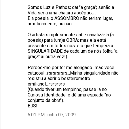
Somos Luz e Pathos; daí "a graça"; senão a
Vida seria uma chatura ascéptica...
E a poesia, o ASSOMBRO não teriam lugar,
artisticamente, ou não.
O artista simplesmente sabe canalizá-la (a
poesia) para (um)a OBRA; mas ela está
presente em todos nós: é o que tempera a
SINGULARIDADE de cada um de nós (olha "a
graça" aí outra vez!)...
Perdoe-me por ter me alongado...mas você
cutucou!...rsrsrsrsrs...Minha singularidade não
resistiu a abrir o besteirômetro
emiliano!...rsrsrsrs
(Quando tiver um tempinho, passe lá no
Curiosa Identidade, e dê uma espiada "no
conjunto da obra").
BJS!
6:01 PM, junho 07, 2009