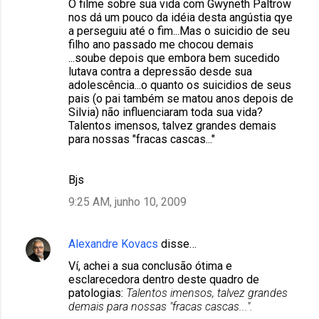
O filme sobre sua vida com Gwyneth Paltrow
nos dá um pouco da idéia desta angústia qye
a perseguiu até o fim...Mas o suicidio de seu
filho ano passado me chocou demais
...soube depois que embora bem sucedido
lutava contra a depressão desde sua
adolescência...o quanto os suicidios de seus
pais (o pai também se matou anos depois de
Silvia) não influenciaram toda sua vida?
Talentos imensos, talvez grandes demais
para nossas "fracas cascas..."
Bjs
9:25 AM, junho 10, 2009
Alexandre Kovacs
disse…
Ví, achei a sua conclusão ótima e
esclarecedora dentro deste quadro de
patologias:
Talentos imensos, talvez grandes
demais para nossas "fracas cascas...".