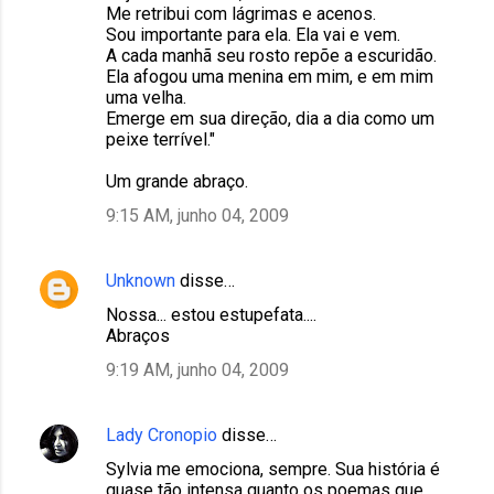
Me retribui com lágrimas e acenos.
Sou importante para ela. Ela vai e vem.
A cada manhã seu rosto repõe a escuridão.
Ela afogou uma menina em mim, e em mim
uma velha.
Emerge em sua direção, dia a dia como um
peixe terrível."
Um grande abraço.
9:15 AM, junho 04, 2009
Unknown
disse…
Nossa... estou estupefata....
Abraços
9:19 AM, junho 04, 2009
Lady Cronopio
disse…
Sylvia me emociona, sempre. Sua história é
quase tão intensa quanto os poemas que