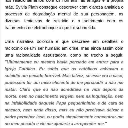
nos relacionamentos com os homens, as amigas e a própria
mãe. Sylvia Plath consegue descrever com clareza analítica o
processo de degradação mental de sua personagem, as
diversas tentativas de suicídio e o sofrimento com os
tratamentos de eletrochoque a que foi submetida.
Uma narrativa dolorosa e que descreve em detalhes o
raciocínio de um ser humano em crise, mas ainda assim com
uma racionalidade assustadora, como no trecho a seguir:
"Ultimamente eu mesma havia pensado em entrar para a
Igreja Católica. Eu sabia que os católicos achavam o
suicídio um pecado horrível. Mas talvez, se esse era o caso,
pudessem ter um meio eficiente de me persuadir a não me
matar. Claro que eu não acreditava na vida depois da
morte, nem no nascimento virgem, nem na Inquisição, nem
na infalibilidade daquele Papa pequenininho e de cara de
macaco, nem nada disso, mas eu não precisava deixar o
padre perceber isso, eu podia simplesmente concentrar-me
no meu pecado e ele me ajudaria a arrepender-me."