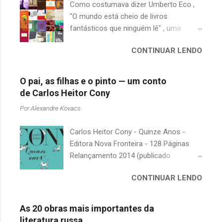
Como costumava dizer Umberto Eco ,
"O mundo está cheio de livros
fantásticos que ninguém lê" , uma
afirmação adequada, principalmente
CONTINUAR LENDO
quando falamos de clássicos da
literatura. Geralmente, no caso de
escritores brasileiros, somos forçados
O pai, as filhas e o pinto — um conto
a uma avaliação burocrática na escola e
de Carlos Heitor Cony
acabamos adquirindo uma certa
Por
Alexandre Kovacs
antipatia a determinado livro ou autor
quando o objetivo deveria ser
Carlos Heitor Cony - Quinze Anos -
justamente o contrário. É surpreendente
Editora Nova Fronteira - 128 Páginas
como uma segunda visita a essas
Relançamento 2014 (publicado
obras, já em nossa maturidade, pode
originalmente em 1965) Uma antologia
revelar um tesouro empoeirado e
CONTINUAR LENDO
com deliciosos contos sobre a infância
escondido, bem ali na nossa estante.
e a juventude. As narrativas, sempre
Afinal, mudaram os livros ou mudamos
bem-humoradas e sensíveis,
nós? A limitação de apenas 20
As 20 obras mais importantes da
descrevem o relacionamento de um pai
indicações me forçou a deixar grandes
literatura russa