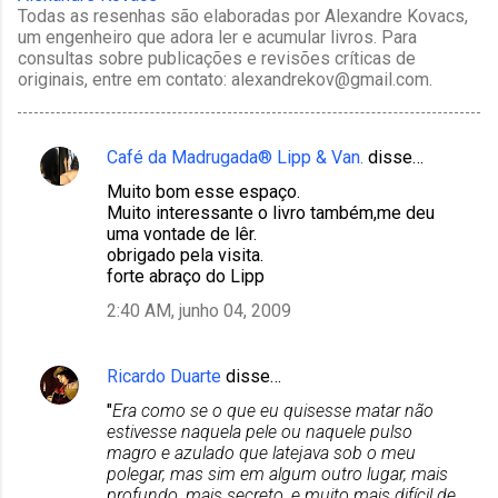
Todas as resenhas são elaboradas por Alexandre Kovacs,
um engenheiro que adora ler e acumular livros. Para
consultas sobre publicações e revisões críticas de
originais, entre em contato: alexandrekov@gmail.com.
Café da Madrugada® Lipp & Van.
disse…
C
Muito bom esse espaço.
o
Muito interessante o livro também,me deu
m
uma vontade de lêr.
obrigado pela visita.
e
forte abraço do Lipp
n
2:40 AM, junho 04, 2009
t
á
Ricardo Duarte
disse…
r
"
Era como se o que eu quisesse matar não
i
estivesse naquela pele ou naquele pulso
o
magro e azulado que latejava sob o meu
polegar, mas sim em algum outro lugar, mais
s
profundo, mais secreto, e muito mais difícil de