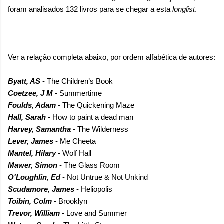
foram analisados 132 livros para se chegar a esta
longlist
.
V
er a relação completa abaixo, por ordem alfabética de autores:
Byatt, AS
- The Children’s Book
Coetzee, J M
- Summertime
Foulds, Adam
- The Quickening Maze
Hall, Sarah
- How to paint a dead man
Harvey, Samantha
- The Wilderness
Lever, James
- Me Cheeta
Mantel, Hilary
- Wolf Hall
Mawer, Simon
- The Glass Room
O'Loughlin, Ed
- Not Untrue & Not Unkind
Scudamore, James
- Heliopolis
Toibin, Colm
- Brooklyn
Trevor, William
- Love and Summer