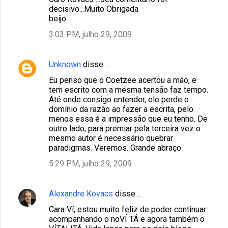
o
decisivo...Muito Obrigada
m
beijo.
e
3:03 PM, julho 29, 2009
n
t
Unknown
disse…
á
Eu penso que o Coetzee acertou a mão, e
r
tem escrito com a mesma tensão faz tempo.
Até onde consigo entender, ele perde o
i
domínio da razão ao fazer a escrita, pelo
o
menos essa é a impressão que eu tenho. De
outro lado, para premiar pela terceira vez o
s
mesmo autor é necessário quebrar
paradigmas. Veremos. Grande abraço.
5:29 PM, julho 29, 2009
Alexandre Kovacs
disse…
Cara Ví, estou muito feliz de poder continuar
acompanhando o noVÍ TÁ e agora também o