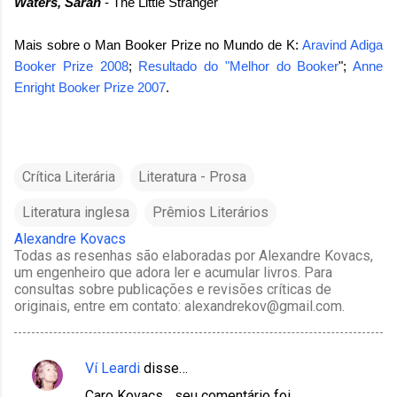
Waters, Sarah
- The Little Stranger
Mais sobre o Man Booker Prize no Mundo de K:
Aravind Adiga
Booker Prize 2008
;
Resultado do "Melhor do Booker
";
Anne
Enright Booker Prize 2007
.
Crítica Literária
Literatura - Prosa
Literatura inglesa
Prêmios Literários
Alexandre Kovacs
Todas as resenhas são elaboradas por Alexandre Kovacs,
um engenheiro que adora ler e acumular livros. Para
consultas sobre publicações e revisões críticas de
originais, entre em contato: alexandrekov@gmail.com.
Ví Leardi
disse…
C
Caro Kovacs ...seu comentário foi