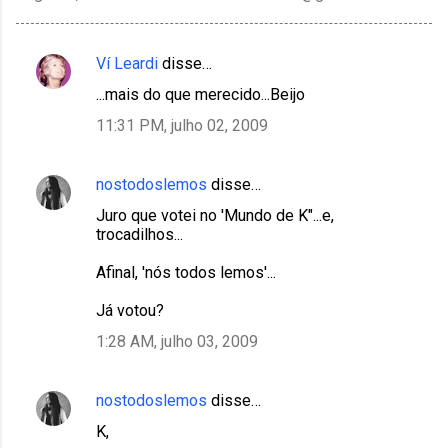
Ví Leardi
disse…
C
...mais do que merecido...Beijo
o
11:31 PM, julho 02, 2009
m
e
nostodoslemos
disse…
n
t
Juro que votei no 'Mundo de K"...e,
trocadilhos...
á
r
Afinal, 'nós todos lemos'...
i
Já votou?
o
1:28 AM, julho 03, 2009
s
nostodoslemos
disse…
K,