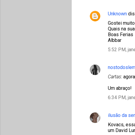
Unknown
dis
Gostei muito
Quais na sua
Boas Ferias
Albbar
5:52 PM, jan
nostodosle
Cartas
: agora
Um abraço!
6:34 PM, jan
ilusão da s
Kovacs, essa
um David Lur