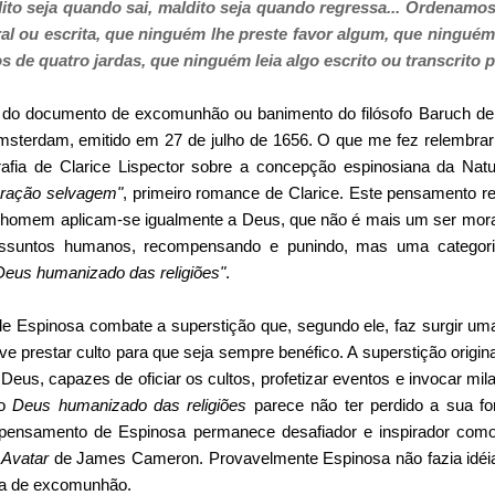
dito seja quando sai, maldito seja quando regressa... Ordenam
al ou escrita, que ninguém lhe preste favor algum, que ningué
de quatro jardas, que ninguém leia algo escrito ou transcrito p
e do documento de excomunhão ou banimento do filósofo Baruch de
sterdam, emitido em 27 de julho de 1656. O que me fez relembrar 
afia de Clarice Lispector sobre a concepção espinosiana da Natur
oração selvagem"
, primeiro romance de Clarice. Este pensamento 
o homem aplicam-se igualmente a Deus, que não é mais um ser mora
assuntos humanos, recompensando e punindo, mas uma categoria 
Deus humanizado das religiões"
.
de Espinosa combate a superstição que, segundo ele, faz surgir um
eve prestar culto para que seja sempre benéfico. A superstição origi
 Deus, capazes de oficiar os cultos, profetizar eventos e invocar mi
ao
Deus humanizado das religiões
parece não ter perdido a sua for
 pensamento de Espinosa permanece desafiador e inspirador com
e
Avatar
de James Cameron. Provavelmente Espinosa não fazia idéia 
nça de excomunhão.