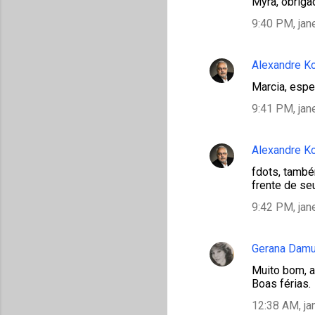
Myra, obriga
9:40 PM, jan
Alexandre K
Marcia, espe
9:41 PM, jan
Alexandre K
fdots, també
frente de se
9:42 PM, jan
Gerana Damu
Muito bom, a
Boas férias.
12:38 AM, ja