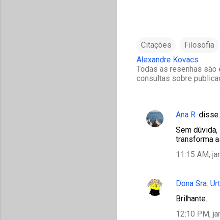
Citações
Filosofia
Alexandre Kovacs
Todas as resenhas são e
consultas sobre publica
Ana R.
disse
C
Sem dúvida,
o
transforma a
m
11:15 AM, ja
e
n
Dona Sra. Ur
t
Brilhante.
á
12:10 PM, ja
r