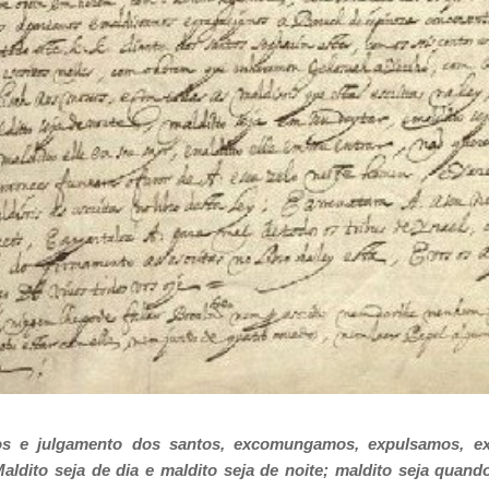
jos e julgamento dos santos, excomungamos, expulsamos, e
aldito seja de dia e maldito seja de noite; maldito seja quando