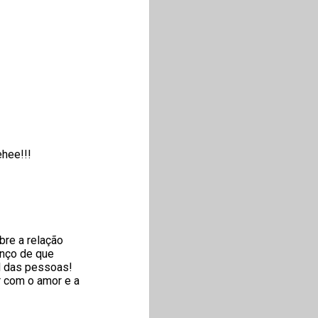
ehee!!!
bre a relação
enço de que
l das pessoas!
r com o amor e a