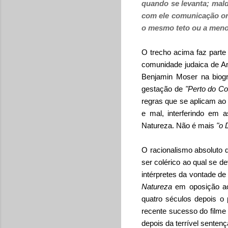
quando se levanta; mal
com ele comunicação or
o mesmo teto ou a menos 
O trecho acima faz part
comunidade judaica de Am
Benjamin Moser na biogr
gestação de
"Perto do C
regras que se aplicam a
e mal, interferindo em 
Natureza. Não é mais
"o 
O racionalismo absoluto 
ser colérico ao qual se d
intérpretes da vontade de
Natureza
em oposição 
quatro séculos depois o
recente sucesso do film
depois da terrível sente