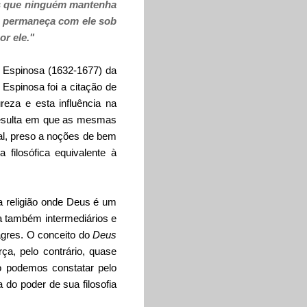
os que ninguém mantenha
m permaneça com ele sob
or ele."
 Espinosa (1632-1677) da
Espinosa foi a citação de
eza e esta influência na
resulta em que as mesmas
l, preso a noções de bem
filosófica equivalente à
a religião onde Deus é um
na também intermediários e
lagres. O conceito do
Deus
ça, pelo contrário, quase
o podemos constatar pelo
do poder de sua filosofia