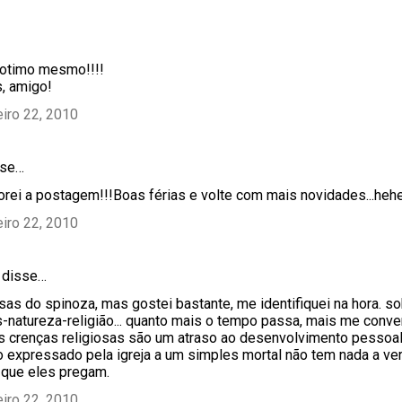
 otimo mesmo!!!!
s, amigo!
eiro 22, 2010
se…
dorei a postagem!!!Boas férias e volte com mais novidades...heh
eiro 22, 2010
disse…
isas do spinoza, mas gostei bastante, me identifiquei na hora. so
atureza-religião... quanto mais o tempo passa, mais me conv
s crenças religiosas são um atraso ao desenvolvimento pessoa
 expressado pela igreja a um simples mortal não tem nada a ve
 que eles pregam.
eiro 22, 2010