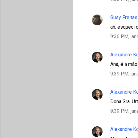
Susy Freitas
ah, esqueci d
9:36 PM, jan
Alexandre K
Ana, é a mão
9:39 PM, jan
Alexandre K
Dona Sra. Ur
9:39 PM, jan
Alexandre K