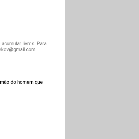
acumular livros. Para
drekov@gmail.com.
 a mão do homem que