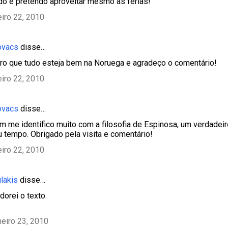
do e pretendo aproveitar mesmo as férias!
eiro 22, 2010
ovacs
disse…
ro que tudo esteja bem na Noruega e agradeço o comentário!
eiro 22, 2010
ovacs
disse…
m me identifico muito com a filosofia de Espinosa, um verdadeir
u tempo. Obrigado pela visita e comentário!
eiro 22, 2010
lakis
disse…
dorei o texto.
neiro 23, 2010