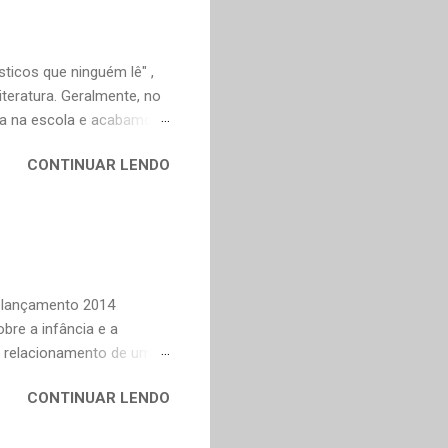
ticos que ninguém lê" ,
teratura. Geralmente, no
ica na escola e acabamos
ivo deveria ser justamente
CONTINUAR LENDO
em nossa maturidade, pode
al, mudaram os livros ou
ndes autores de fora,
n Dourado, Carlos
Trevisan, Fernando
to e Murilo Mendes, para
Relançamento 2014
bre a infância e a
o relacionamento de um
na Celi e Maria Verônica,
CONTINUAR LENDO
r de saudade de uma época
ra as coisas simples da