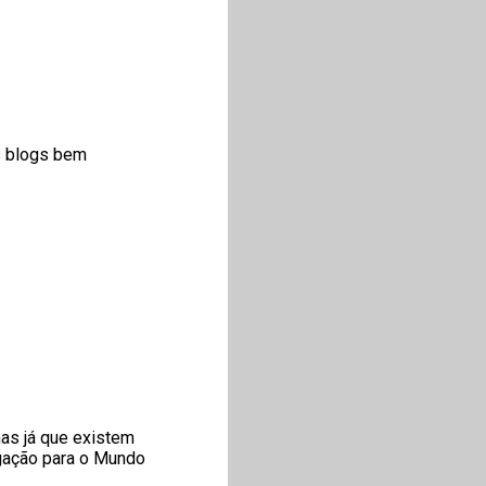
s blogs bem
as já que existem
gação para o Mundo