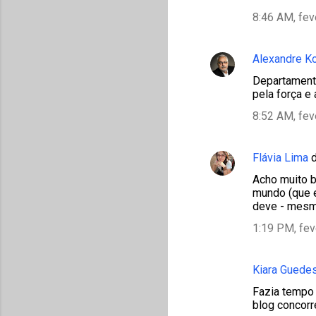
8:46 AM, fev
Alexandre K
Departamento
pela força e
8:52 AM, fev
Flávia Lima
d
Acho muito b
mundo (que e
deve - mesmo
1:19 PM, fev
Kiara Guede
Fazia tempo 
blog concorr