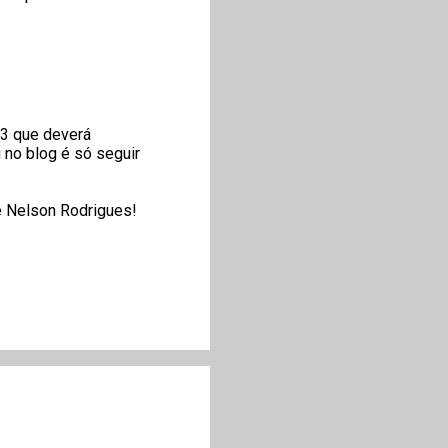
03 que deverá
g no blog é só seguir
e Nelson Rodrigues!