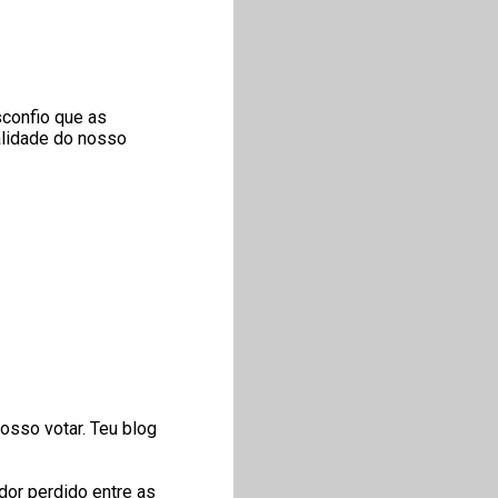
sconfio que as
alidade do nosso
osso votar. Teu blog
or perdido entre as