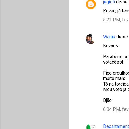
jugioli
disse
t
Kovac, já te
á
5:21 PM, fev
r
i
Wania
disse
o
s
Kovacs
Parabéns por
votações!
Fico orgulhos
muito mais!
Tô na torcid
Meu voto já é
Bjão
6:04 PM, fev
Departament