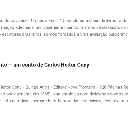
stumava dizer Umberto Eco , "O mundo está cheio de livros fantás
rmação adequada, principalmente quando falamos de clássicos da li
 escritores brasileiros, somos forçados a uma avaliação burocrát
ndo uma certa antipatia a determinado livro ou autor quando o objet
ário. É surpreendente como uma segunda visita a essas obras, já 
 um tesouro empoeirado e escondido, bem ali na nossa estante. Afin
 nós? A limitação de apenas 20 indicações me forçou a deixar gra
 pinto — um conto de Carlos Heitor Cony
mo: Álvares de Azevedo, Antônio Calado, Augusto dos Anjos, Autra
d de Andrade, Castro Alves, Cecília Meireles, Dias Gomes, Dalton 
 Gonçalves Dias, José de Alencar, José Lins do Rego, Monteiro Loba
Heitor Cony - Quinze Anos - Editora Nova Fronteira - 128 Páginas 
guns (em o...
ado originalmente em 1965) Uma antologia com deliciosos contos so
de. As narrativas, sempre bem-humoradas e sensíveis, descrevem 
uas duas filhas, tendo como base fatos verídicos ocorridos com Regi
do primeiro dos seis casamentos do escritor. O livro deixa um sabo
ca na cidade do Rio de Janeiro, onde havia mais tempo e espaço pa