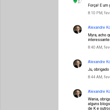
Força! E um 
8:10 PM, fev
Alexandre K
Myra, acho q
interessante
8:40 AM, fev
Alexandre K
Ju, obrigado
8:44 AM, fev
Alexandre K
Wania, obrig
alguns blog
de K e outro