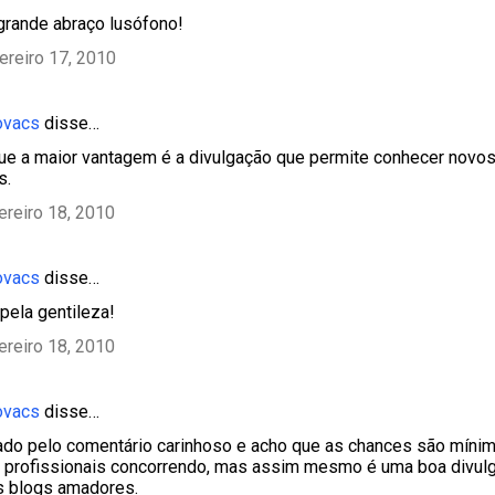
grande abraço lusófono!
ereiro 17, 2010
ovacs
disse…
ue a maior vantagem é a divulgação que permite conhecer novo
s.
ereiro 18, 2010
ovacs
disse…
 pela gentileza!
ereiro 18, 2010
ovacs
disse…
ado pelo comentário carinhoso e acho que as chances são mínim
s profissionais concorrendo, mas assim mesmo é uma boa divul
s blogs amadores.