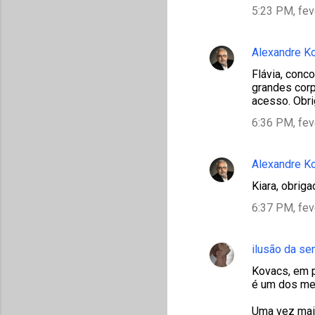
5:23 PM, fev
Alexandre K
Flávia, conc
grandes corp
acesso. Obri
6:36 PM, fev
Alexandre K
Kiara, obrig
6:37 PM, fev
ilusão da s
Kovacs, em p
é um dos meu
Uma vez mai