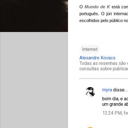
O
Mundo de K
está con
português. O júri intern
escolhidos pelo público n
Internet
Alexandre Kovacs
Todas as resenhas são e
consultas sobre publica
myra
disse…
C
bom dia, e a
o
um grande a
m
12:24 PM, fe
e
n