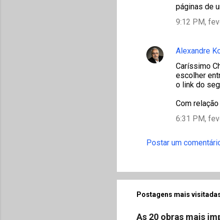
páginas de um
9:12 PM, fev
Alexandre K
Caríssimo Ch
escolher entr
o link do se
Com relação 
6:31 PM, fev
Postar um comentári
Postagens mais visitadas
As 20 obras mais imp