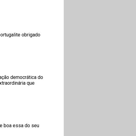
ortugalite obrigado
cação democrática do
traordinária que
ade boa essa do seu