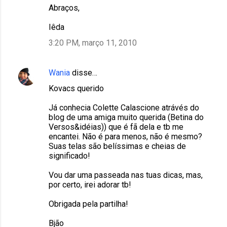
Abraços,
t
á
Iêda
r
3:20 PM, março 11, 2010
i
o
Wania
disse…
s
Kovacs querido
Já conhecia Colette Calascione atrávés do
blog de uma amiga muito querida (Betina do
Versos&idéias)) que é fã dela e tb me
encantei. Não é para menos, não é mesmo?
Suas telas são belíssimas e cheias de
significado!
Vou dar uma passeada nas tuas dicas, mas,
por certo, irei adorar tb!
Obrigada pela partilha!
Bjão