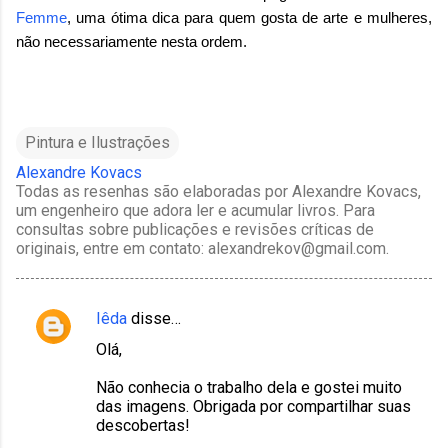
Femme
, uma ótima dica para quem gosta de arte e mulheres,
não necessariamente nesta ordem.
Pintura e Ilustrações
Alexandre Kovacs
Todas as resenhas são elaboradas por Alexandre Kovacs,
um engenheiro que adora ler e acumular livros. Para
consultas sobre publicações e revisões críticas de
originais, entre em contato: alexandrekov@gmail.com.
Iêda
disse…
C
Olá,
o
m
Não conhecia o trabalho dela e gostei muito
das imagens. Obrigada por compartilhar suas
e
descobertas!
n