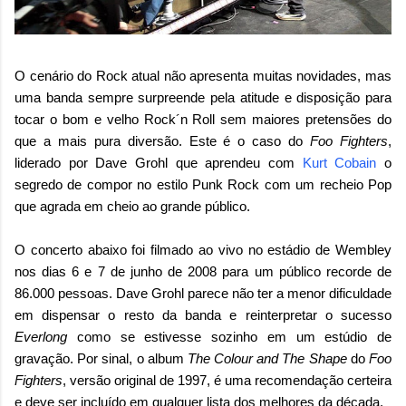
O cenário do Rock atual não apresenta muitas novidades, mas
uma banda sempre surpreende pela atitude e disposição para
tocar o bom e velho Rock´n Roll sem maiores pretensões do
que a mais pura diversão. Este é o caso do
Foo Fighters
,
liderado por Dave Grohl que aprendeu com
Kurt Cobain
o
segredo de compor no estilo Punk Rock com um recheio Pop
que agrada em cheio ao grande público.
O concerto abaixo foi filmado ao vivo no estádio de Wembley
nos dias 6 e 7 de junho de 2008 para um público recorde de
86.000 pessoas. Dave Grohl parece não ter a menor dificuldade
em dispensar o resto da banda e reinterpretar o sucesso
Everlong
como se estivesse sozinho em um estúdio de
gravação. Por sinal, o album
The Colour and The Shape
do
Foo
Fighters
, versão original de 1997, é uma recomendação certeira
e deve ser incluído em qualquer lista dos melhores da década.