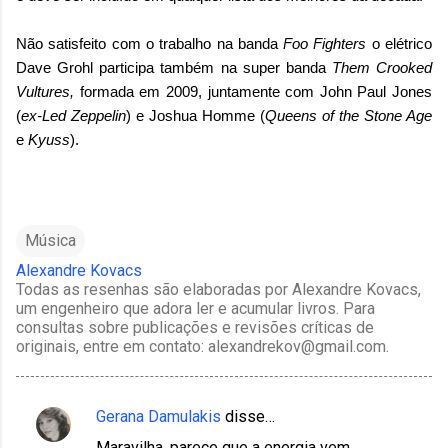
Não satisfeito com o trabalho na banda
Foo Fighters
o elétrico
Dave Grohl participa também na super banda
Them Crooked
Vultures,
formada em 2009, juntamente com John Paul Jones
(
ex-Led Zeppelin
) e Joshua Homme (
Queens of the Stone Age
e
Kyuss
).
Música
Alexandre Kovacs
Todas as resenhas são elaboradas por Alexandre Kovacs,
um engenheiro que adora ler e acumular livros. Para
consultas sobre publicações e revisões críticas de
originais, entre em contato: alexandrekov@gmail.com.
Gerana Damulakis
disse…
C
Maravilha, parece que a energia vem