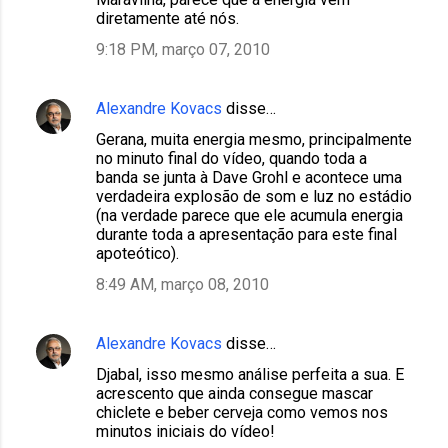
o
diretamente até nós.
m
9:18 PM, março 07, 2010
e
n
Alexandre Kovacs
disse…
t
Gerana, muita energia mesmo, principalmente
á
no minuto final do vídeo, quando toda a
r
banda se junta à Dave Grohl e acontece uma
verdadeira explosão de som e luz no estádio
i
(na verdade parece que ele acumula energia
o
durante toda a apresentação para este final
apoteótico).
s
8:49 AM, março 08, 2010
Alexandre Kovacs
disse…
Djabal, isso mesmo análise perfeita a sua. E
acrescento que ainda consegue mascar
chiclete e beber cerveja como vemos nos
minutos iniciais do vídeo!