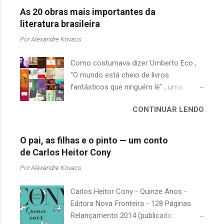
As 20 obras mais importantes da
literatura brasileira
Por
Alexandre Kovacs
Como costumava dizer Umberto Eco ,
"O mundo está cheio de livros
fantásticos que ninguém lê" , uma
afirmação adequada, principalmente
CONTINUAR LENDO
quando falamos de clássicos da
literatura. Geralmente, no caso de
escritores brasileiros, somos forçados
O pai, as filhas e o pinto — um conto
a uma avaliação burocrática na escola e
de Carlos Heitor Cony
acabamos adquirindo uma certa
Por
Alexandre Kovacs
antipatia a determinado livro ou autor
quando o objetivo deveria ser
Carlos Heitor Cony - Quinze Anos -
justamente o contrário. É surpreendente
Editora Nova Fronteira - 128 Páginas
como uma segunda visita a essas
Relançamento 2014 (publicado
obras, já em nossa maturidade, pode