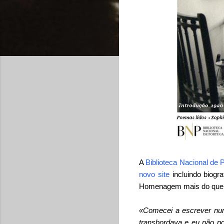
A
Biblioteca Nacional de 
novo site
incluindo biogr
Homenagem mais do que m
«Comecei a escrever numa
transbordava e eu não pod