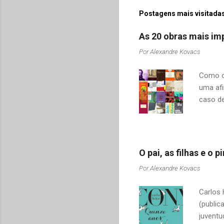
Postagens mais visitadas
As 20 obras mais imp
Por
Alexandre Kovacs
Como co
uma afi
caso de
adquiri
o contr
revelar
mudamos
O pai, as filhas e o
tais co
Por
Alexandre Kovacs
Drummon
Sabino,
Carlos 
citar al
(public
juventu