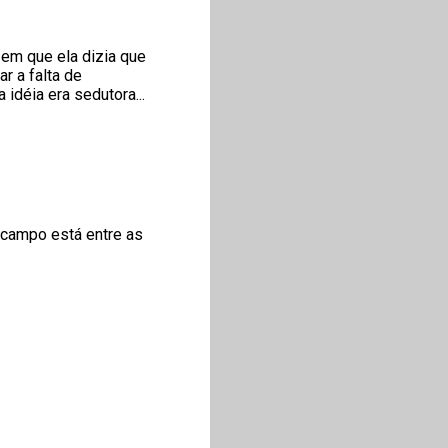
 em que ela dizia que
 a falta de
idéia era sedutora...
 campo está entre as