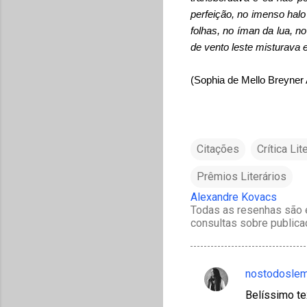
perfeição, no imenso halo
folhas, no íman da lua, n
de vento leste misturava
(Sophia de Mello Breyner
Citações
Crítica Lit
Prêmios Literários
Alexandre Kovacs
Todas as resenhas são e
consultas sobre publica
nostodosle
C
Belíssimo te
o