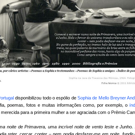
Portugal
disponibilizou todo o espólio de
Sophia de Mello Breyner An
afia, poemas, fotos e muitas informações como, por exemplo, o
ín
erecida para a primeira mulher a ser agraciada com o Prêmio Ca
 noite de Primavera, uma incrível noite de vento leste e Junho. 
ia reter, cercar, conter – nem podia desfazer-me em noite, fundir