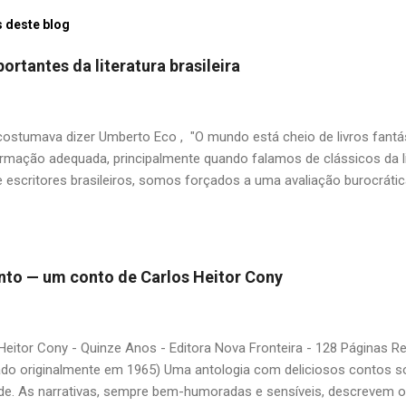
 deste blog
ortantes da literatura brasileira
stumava dizer Umberto Eco , "O mundo está cheio de livros fantás
rmação adequada, principalmente quando falamos de clássicos da li
 escritores brasileiros, somos forçados a uma avaliação burocrát
ndo uma certa antipatia a determinado livro ou autor quando o objet
ário. É surpreendente como uma segunda visita a essas obras, já 
 um tesouro empoeirado e escondido, bem ali na nossa estante. Afin
 nós? A limitação de apenas 20 indicações me forçou a deixar gra
 pinto — um conto de Carlos Heitor Cony
mo: Álvares de Azevedo, Antônio Calado, Augusto dos Anjos, Autra
d de Andrade, Castro Alves, Cecília Meireles, Dias Gomes, Dalton 
 Gonçalves Dias, José de Alencar, José Lins do Rego, Monteiro Loba
Heitor Cony - Quinze Anos - Editora Nova Fronteira - 128 Páginas 
guns (em o...
ado originalmente em 1965) Uma antologia com deliciosos contos so
de. As narrativas, sempre bem-humoradas e sensíveis, descrevem 