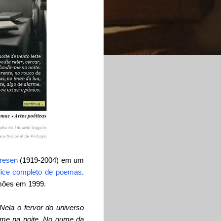
dresen
(1919-2004) em um
dice completo de poemas
.
mões em 1999.
Nela o fervor do universo
-me na noite.
No gume da