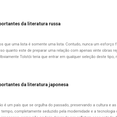
uas duas filhas, tendo como base fatos verídicos ocorridos com Regi
do primeiro dos seis casamentos do escritor. O livro deixa um sabo
ca na cidade do Rio de Janeiro, onde havia mais tempo e espaço pa
em sempre "politicamente corretas", como comprar pintos na feira 
ortantes da literatura russa
a mimada. O pai, as filhas e o pinto (Carlos Heitor Cony) — Papai, 
 dá? A primeira e mecânica vontade é dizer que dava. Mas resol
zer, depende... — Não é nada do que o...
 que uma lista é somente uma lista. Contudo, nunca um esforço f
so quanto este de preparar uma relação com apenas vinte obras repr
Obviamente Tolstói teria que entrar em qualquer seleção deste tipo
um entre tantos clássicos do autor, ficamos com uma antologia de 
rra e Paz"? O mesmo impasse para Dostoiévski e outros citados aqu
tilizar o critério de me limitar aos livros já publicados no Brasil, algu
am disponíveis no mercado, como as edições da extinta Cosac Naif
ortantes da literatura japonesa
e para o incansável trabalho da Editora 34 na divulgação da literat
 mestre Boris Schnaiderman (1917-2016) que foi pioneiro no esfor
russo no Brasil, nos salvando das famigeradas traduções indiretas a p
ão é um país que se orgulha do passado, preservando a cultura e as
empo, completamente seduzido pela modernidade e a tecnologia de