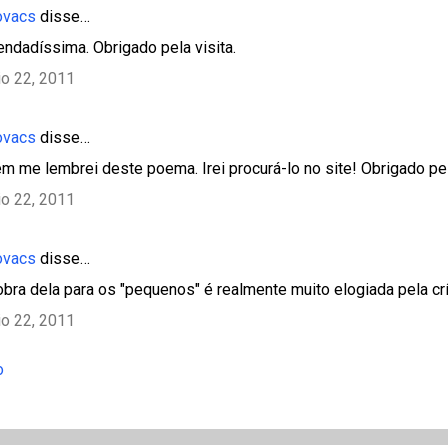
ovacs
disse…
ndadíssima. Obrigado pela visita.
o 22, 2011
ovacs
disse…
ém me lembrei deste poema. Irei procurá-lo no site! Obrigado pe
o 22, 2011
ovacs
disse…
obra dela para os "pequenos" é realmente muito elogiada pela crí
o 22, 2011
o