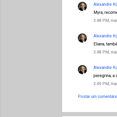
Alexandre K
Myra, recome
3:48 PM, mai
Alexandre K
Eliana, tamb
3:48 PM, mai
Alexandre K
peregrina, a 
3:49 PM, mai
Postar um comentári