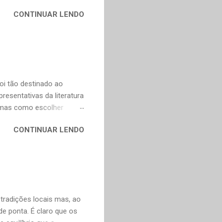
na Celi e Maria Verônica,
CONTINUAR LENDO
r de saudade de uma época
ra as coisas simples da
e fazer todas as vontades
se eu pedir uma coisa o
ve valorizar. — Bom,
oi tão destinado ao
esentativas da literatura
, mas como escolher
contos, "Anna Kariênina"
CONTINUAR LENDO
i. De qualquer forma,
ns, infelizmente, já não se
y. Não poderia faltar um
ura russa e também para o
ço de tradução direta do
artir do francês e...
 tradições locais mas, ao
 ponta. É claro que os