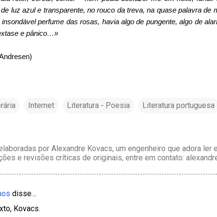
 de luz azul e transparente, no rouco da treva, na quase palavra de 
o insondável perfume das rosas, havia algo de pungente, algo de ala
 extase e pânico…»
 Andresen)
erária
Internet
Literatura - Poesia
Literatura portuguesa
laboradas por Alexandre Kovacs, um engenheiro que adora ler e 
ções e revisões críticas de originais, entre em contato: alexan
mos
disse…
xto, Kovacs.