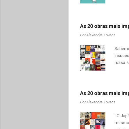
pai e s
filhas 
românti
vida, n
As 20 obras mais imp
da filh
Por
Alexandre Kovacs
senhor
quer di
Sabemos
insuces
russa. 
apenas 
ou "Gue
tentei u
encontr
As 20 obras mais imp
destaqu
Por
Alexandre Kovacs
saudoso
idioma 
' O Jap
mesmo t