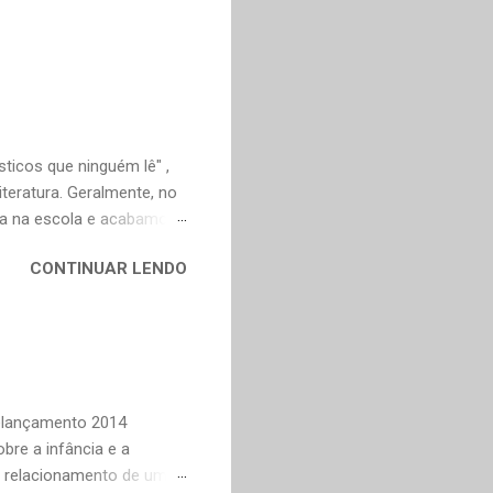
ticos que ninguém lê" ,
teratura. Geralmente, no
ica na escola e acabamos
ivo deveria ser justamente
CONTINUAR LENDO
em nossa maturidade, pode
al, mudaram os livros ou
ndes autores de fora,
n Dourado, Carlos
Trevisan, Fernando
to e Murilo Mendes, para
Relançamento 2014
bre a infância e a
o relacionamento de um