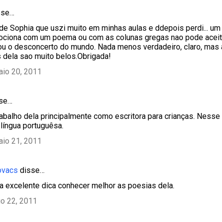
sse…
de Sophia que uszi muito em minhas aulas e ddepois perdi... um
ciona com um poema ou com as colunas gregas nao pode aceitar
u o desconcerto do mundo. Nada menos verdadeiro, claro, mas a 
dela sao muito belos.Obrigada!
aio 20, 2011
sse…
abalho dela principalmente como escritora para crianças. Nesse
língua portuguêsa.
aio 21, 2011
ovacs
disse…
a excelente dica conhecer melhor as poesias dela.
o 22, 2011