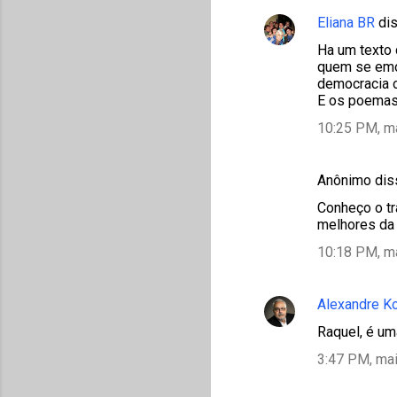
Eliana BR
di
Ha um texto 
quem se emo
democracia o
E os poemas 
10:25 PM, m
Anônimo di
Conheço o tr
melhores da 
10:18 PM, m
Alexandre K
Raquel, é um
3:47 PM, mai