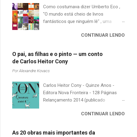
Como costumava dizer Umberto Eco ,
"O mundo está cheio de livros
fantásticos que ninguém lê" , uma
afirmação adequada, principalmente
CONTINUAR LENDO
quando falamos de clássicos da
literatura. Geralmente, no caso de
escritores brasileiros, somos forçados
O pai, as filhas e o pinto — um conto
a uma avaliação burocrática na escola e
de Carlos Heitor Cony
acabamos adquirindo uma certa
Por
Alexandre Kovacs
antipatia a determinado livro ou autor
quando o objetivo deveria ser
Carlos Heitor Cony - Quinze Anos -
justamente o contrário. É surpreendente
Editora Nova Fronteira - 128 Páginas
como uma segunda visita a essas
Relançamento 2014 (publicado
obras, já em nossa maturidade, pode
originalmente em 1965) Uma antologia
revelar um tesouro empoeirado e
CONTINUAR LENDO
com deliciosos contos sobre a infância
escondido, bem ali na nossa estante.
e a juventude. As narrativas, sempre
Afinal, mudaram os livros ou mudamos
bem-humoradas e sensíveis,
nós? A limitação de apenas 20
As 20 obras mais importantes da
descrevem o relacionamento de um pai