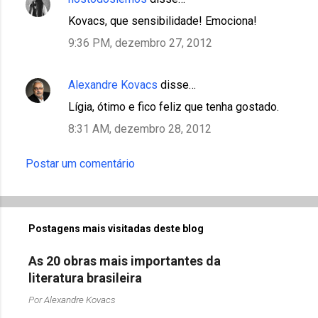
C
Kovacs, que sensibilidade! Emociona!
o
9:36 PM, dezembro 27, 2012
m
e
Alexandre Kovacs
disse…
n
t
Lígia, ótimo e fico feliz que tenha gostado.
á
8:31 AM, dezembro 28, 2012
r
Postar um comentário
i
o
s
Postagens mais visitadas deste blog
As 20 obras mais importantes da
literatura brasileira
Por
Alexandre Kovacs