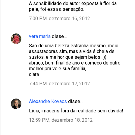
n
A sensibilidade do autor exposta à flor da
pele, foi essa a sensação.
t
7:00 PM, dezembro 16, 2012
á
r
i
vera maria
disse…
o
São de uma beleza estranha mesmo, meio
assustadoras sim, mas a vida é cheia de
s
sustos, e melhor que sejam belos ::))
abraço, bom final de ano e começo de outro
melhor pra vc e sua família,
clara
7:44 PM, dezembro 17, 2012
Alexandre Kovacs
disse…
Lígia, imagens fora da realidade sem dúvida!
12:59 PM, dezembro 18, 2012