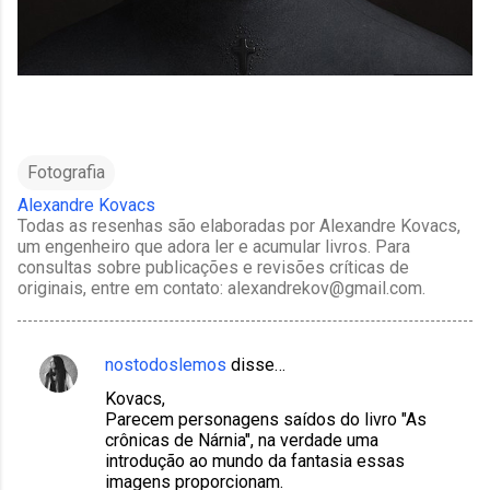
Fotografia
Alexandre Kovacs
Todas as resenhas são elaboradas por Alexandre Kovacs,
um engenheiro que adora ler e acumular livros. Para
consultas sobre publicações e revisões críticas de
originais, entre em contato: alexandrekov@gmail.com.
nostodoslemos
disse…
C
Kovacs,
o
Parecem personagens saídos do livro "As
m
crônicas de Nárnia", na verdade uma
introdução ao mundo da fantasia essas
e
imagens proporcionam.