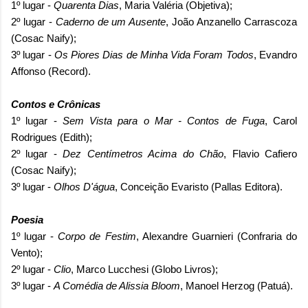
1º lugar -
Quarenta Dias
, Maria Valéria (Objetiva);
2º lugar -
Caderno de um Ausente
, João Anzanello Carrascoza
(Cosac Naify);
3º lugar -
Os Piores Dias de Minha Vida Foram Todos
, Evandro
Affonso (Record).
Contos e Crônicas
1º lugar -
Sem Vista para o Mar - Contos de Fuga
, Carol
Rodrigues (Edith);
2º lugar -
Dez Centímetros Acima do Chão
, Flavio Cafiero
(Cosac Naify);
3º lugar -
Olhos D'água
, Conceição Evaristo (Pallas Editora).
Poesia
1º lugar -
Corpo de Festim
, Alexandre Guarnieri (Confraria do
Vento);
2º lugar -
Clio
, Marco Lucchesi (Globo Livros);
3º lugar -
A Comédia de Alissia Bloom
, Manoel Herzog (Patuá).