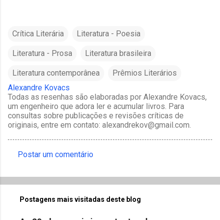
Crítica Literária
Literatura - Poesia
Literatura - Prosa
Literatura brasileira
Literatura contemporânea
Prêmios Literários
Alexandre Kovacs
Todas as resenhas são elaboradas por Alexandre Kovacs,
um engenheiro que adora ler e acumular livros. Para
consultas sobre publicações e revisões críticas de
originais, entre em contato: alexandrekov@gmail.com.
Postar um comentário
C
o
m
Postagens mais visitadas deste blog
e
n