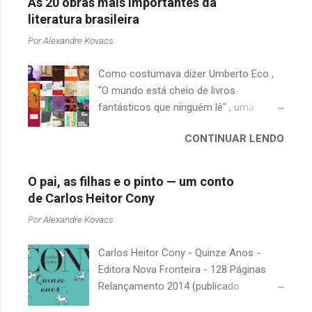
As 20 obras mais importantes da
t
literatura brasileira
á
Por
Alexandre Kovacs
r
Como costumava dizer Umberto Eco ,
i
"O mundo está cheio de livros
o
fantásticos que ninguém lê" , uma
s
afirmação adequada, principalmente
CONTINUAR LENDO
quando falamos de clássicos da
literatura. Geralmente, no caso de
escritores brasileiros, somos forçados
O pai, as filhas e o pinto — um conto
a uma avaliação burocrática na escola e
de Carlos Heitor Cony
acabamos adquirindo uma certa
Por
Alexandre Kovacs
antipatia a determinado livro ou autor
quando o objetivo deveria ser
Carlos Heitor Cony - Quinze Anos -
justamente o contrário. É surpreendente
Editora Nova Fronteira - 128 Páginas
como uma segunda visita a essas
Relançamento 2014 (publicado
obras, já em nossa maturidade, pode
originalmente em 1965) Uma antologia
revelar um tesouro empoeirado e