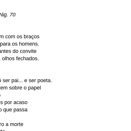
Pág. 70
em com os braços
 para os homens.
ntes do convite
. olhos fechados.
 ser pai... e ser poeta.
em sobre o papel
o
os por acaso
ão que passa
ro a morte