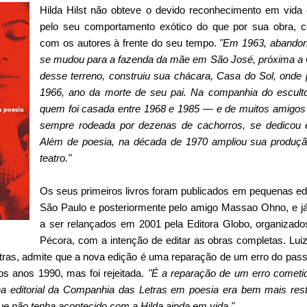
Hilda Hilst não obteve o devido reconhecimento em vida
pelo seu comportamento exótico do que por sua obra, 
com os autores à frente do seu tempo.
"Em 1963, abandono
se mudou para a fazenda da mãe em São José, próxima a 
desse terreno, construiu sua chácara, Casa do Sol, onde p
1966, ano da morte de seu pai. Na companhia do escul
quem foi casada entre 1968 e 1985 — e de muitos amigos 
sempre rodeada por dezenas de cachorros, se dedicou e
Além de poesia, na década de 1970 ampliou sua produçã
teatro."
Os seus primeiros livros foram publicados em pequenas e
São Paulo e posteriormente pelo amigo Massao Ohno, e j
a ser relançados em 2001 pela Editora Globo, organizados pe
Pécora, com a intenção de editar as obras completas. Lui
as, admite que a nova edição é uma reparação de um erro do pass
dos anos 1990, mas foi rejeitada.
"É a reparação de um erro cometi
ha editorial da Companhia das Letras em poesia era bem mais restri
ue não tenha acontecido com a Hilda ainda em vida."