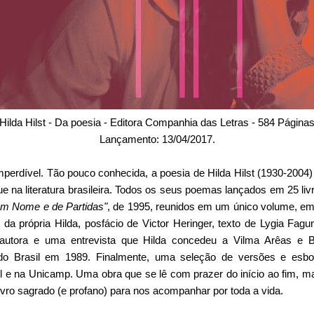
Hilda Hilst - Da poesia - Editora Companhia das Letras - 584 Página
Lançamento: 13/04/2017.
mperdível. Tão pouco conhecida, a poesia de Hilda Hilst (1930-2004
e na literatura brasileira. Todos os seus poemas lançados em 25 li
em Nome e de Partidas"
, de 1995, reunidos em um único volume, e
a própria Hilda, posfácio de Victor Heringer, texto de Lygia Fagun
autora e uma entrevista que Hilda concedeu a Vilma Arêas e B
 do Brasil em 1989. Finalmente, uma seleção de versões e esb
l e na Unicamp. Uma obra que se lê com prazer do início ao fim, ma
vro sagrado (e profano) para nos acompanhar por toda a vida.