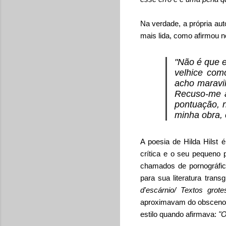
Na verdade, a própria aut
mais lida, como afirmou n
"Não é que e
velhice com
acho maravi
Recuso-me a
pontuação, n
minha obra, é
A poesia de Hilda Hilst
crítica e o seu pequeno 
chamados de pornográfic
para sua literatura tran
d'escárnio/ Textos grote
aproximavam do obsceno, 
estilo quando afirmava:
"O