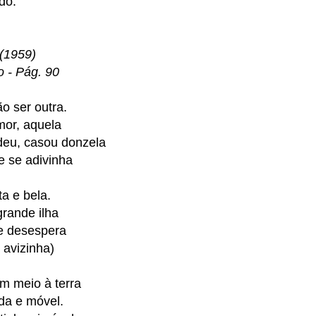
do.
(1959)
 - Pág. 90
ão ser outra.
mor, aquela
 deu, casou donzela
e se adivinha
a e bela.
grande ilha
te desespera
 avizinha)
em meio à terra
ada e móvel.