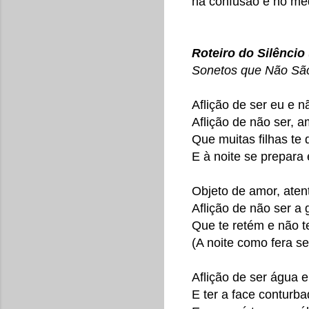
na confusão e no me
Roteiro do Silêncio
Sonetos que Não São
Aflição de ser eu e n
Aflição de não ser, a
Que muitas filhas te
E à noite se prepara 
Objeto de amor, atent
Aflição de não ser a 
Que te retém e não 
(A noite como fera se
Aflição de ser água 
E ter a face conturb