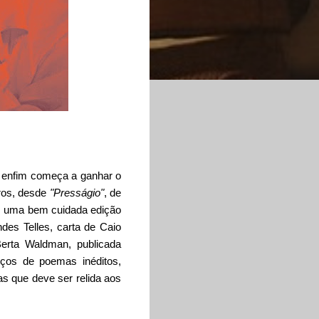
s
) enfim começa a ganhar o
vros, desde
"Presságio"
, de
m uma bem cuidada edição
des Telles, carta de Caio
erta Waldman, publicada
oços de poemas inéditos,
s que deve ser relida aos