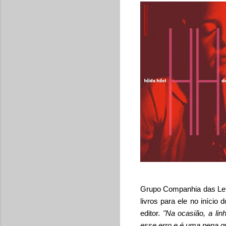
Grupo Companhia das Letr
livros para ele no início 
editor.
"Na ocasião, a lin
esse erro e é uma pena q