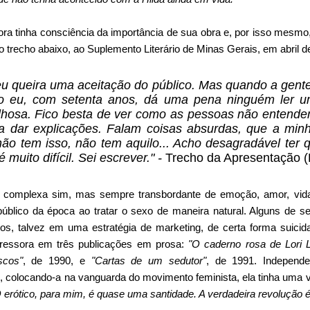
ora tinha consciência da importância de sua obra e, por isso mesm
o trecho abaixo, ao Suplemento Literário de Minas Gerais, em abril d
u queira uma aceitação do público. Mas quando a gent
o eu, com setenta anos, dá uma pena ninguém ler 
lhosa. Fico besta de ver como as pessoas não entende
 dar explicações. Falam coisas absurdas, que a min
ão tem isso, não tem aquilo... Acho desagradável ter q
 muito difícil. Sei escrever." -
Trecho da Apresentação (
 é complexa sim, mas sempre transbordante de emoção, amor, vid
público da época ao tratar o sexo de maneira natural. Alguns de s
os, talvez em uma estratégia de marketing, de certa forma suicid
sgressora em três publicações em prosa:
"O caderno rosa de Lori 
scos"
, de 1990, e
"Cartas de um sedutor"
, de 1991. Independe
colocando-a na vanguarda do movimento feminista, ela tinha uma v
 erótico, para mim, é quase uma santidade. A verdadeira revolução é