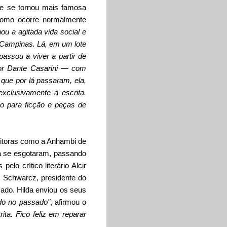
 e se tornou mais famosa
como ocorre normalmente
u a agitada vida social e
Campinas. Lá, em um lote
assou a viver a partir de
tor Dante Casarini — com
que por lá passaram, ela,
xclusivamente à escrita.
o para ficção e peças de
ditoras como a Anhambi de
á se esgotaram, passando
lo crítico literário Alcir
z Schwarcz, presidente do
ado. Hilda enviou os seus
do no passado"
, afirmou o
ta. Fico feliz em reparar