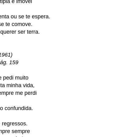
ipla e imóvel
nta ou se te espera.
 se te comove.
querer ser terra.
1961)
Pág. 159
 pedi muito
ta minha vida,
sempre me perdi
ão confundida.
e regressos.
empre sempre