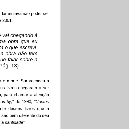
o, lamentava não poder ser
e 2001:
e vai chegando à
uma obra que eu
m o que escrevi.
ha obra não tem
ue falar sobre a
Pág. 13)
a e morte. Surpreendeu a
eus livros chegaram a ser
a, para chamar a atenção
Lamby,"
de 1990,
"Contos
nte desses livros que a
isão bem diferente do seu
 a santidade"
.