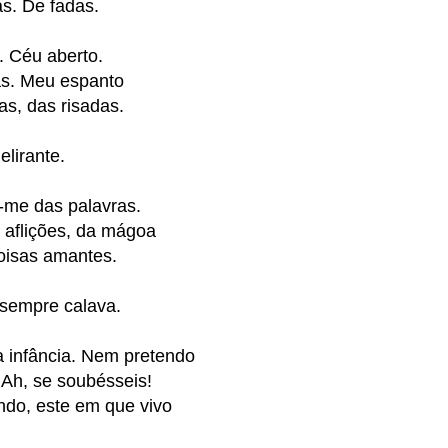
as. De fadas.
 Céu aberto.
as. Meu espanto
as, das risadas.
elirante.
me das palavras.
 aflições, da mágoa
oisas amantes.
 sempre calava.
 infância. Nem pretendo
 Ah, se soubésseis!
ndo, este em que vivo