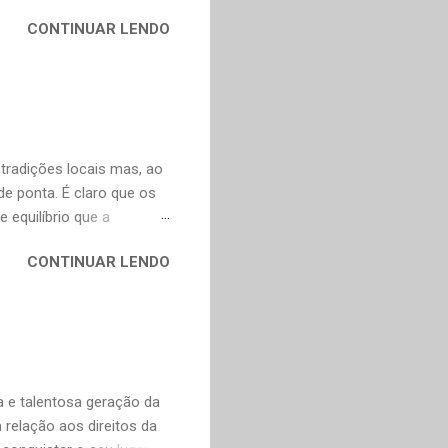
contos, "Anna Kariênina"
CONTINUAR LENDO
i. De qualquer forma,
ns, infelizmente, já não se
y. Não poderia faltar um
ura russa e também para o
ço de tradução direta do
artir do francês e...
 tradições locais mas, ao
 ponta. É claro que os
 equilíbrio que a
, incorporam elementos
CONTINUAR LENDO
adas, o que explica o
o o mundo. A boa notícia
nte a Murakami. Alguns
escentei os links para as
as obras fascinantes em
ei Shônagan (966-1025)
 e talentosa geração da
relação aos direitos da