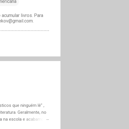
americana
acumular livros. Para
drekov@gmail.com.
ticos que ninguém lê" ,
teratura. Geralmente, no
ica na escola e acabamos
ivo deveria ser justamente