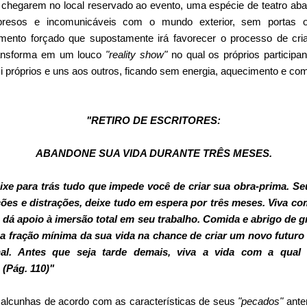
 chegarem no local reservado ao evento, uma espécie de teatro a
 presos e incomunicáveis com o mundo exterior, sem portas 
namento forçado que supostamente irá favorecer o processo de cri
ransforma em um louco
"reality show"
no qual os próprios participa
a si próprios e uns aos outros, ficando sem energia, aquecimento e co
"RETIRO DE ESCRITORES:
ABANDONE SUA VIDA DURANTE TRÊS MESES.
e para trás tudo que impede você de criar sua obra-prima. Se
ações e distrações, deixe tudo em espera por três meses. Viva 
dá apoio à imersão total em seu trabalho. Comida e abrigo de g
a fração mínima da sua vida na chance de criar um novo futur
ional. Antes que seja tarde demais, viva a vida com a qua
 (Pág. 110)"
lcunhas de acordo com as características de seus
"pecados"
ante