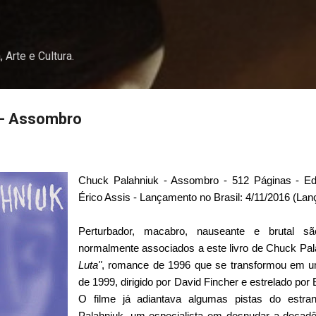
Pular para o conteúdo principal
, Arte e Cultura.
 - Assombro
Chuck Palahniuk - Assombro - 512 Páginas - Ed
Érico Assis - Lançamento no Brasil: 4/11/2016 (Lan
Perturbador, macabro, nauseante e brutal sã
normalmente associados a este livro de Chuck Pal
Luta"
, romance de 1996 que se transformou em um
de 1999, dirigido por David Fincher e estrelado por
O filme já adiantava algumas pistas do estran
Palahniuk, um especialista em desnudar a deca