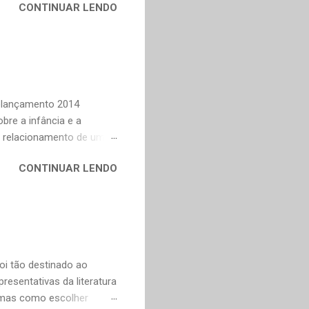
CONTINUAR LENDO
em nossa maturidade, pode
al, mudaram os livros ou
ndes autores de fora,
n Dourado, Carlos
Trevisan, Fernando
to e Murilo Mendes, para
Relançamento 2014
bre a infância e a
o relacionamento de um
na Celi e Maria Verônica,
CONTINUAR LENDO
r de saudade de uma época
ra as coisas simples da
e fazer todas as vontades
se eu pedir uma coisa o
ve valorizar. — Bom,
oi tão destinado ao
esentativas da literatura
, mas como escolher