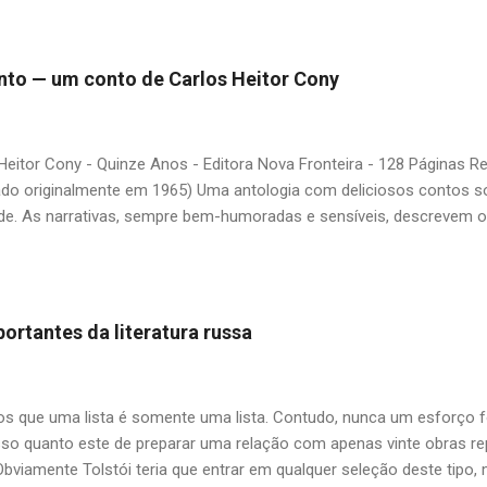
ário. É surpreendente como uma segunda visita a essas obras, já 
 um tesouro empoeirado e escondido, bem ali na nossa estante. Afin
 nós? A limitação de apenas 20 indicações me forçou a deixar gra
 pinto — um conto de Carlos Heitor Cony
mo: Álvares de Azevedo, Antônio Calado, Augusto dos Anjos, Autra
d de Andrade, Castro Alves, Cecília Meireles, Dias Gomes, Dalton 
 Gonçalves Dias, José de Alencar, José Lins do Rego, Monteiro Loba
Heitor Cony - Quinze Anos - Editora Nova Fronteira - 128 Páginas 
guns (em o...
ado originalmente em 1965) Uma antologia com deliciosos contos so
de. As narrativas, sempre bem-humoradas e sensíveis, descrevem 
uas duas filhas, tendo como base fatos verídicos ocorridos com Regi
do primeiro dos seis casamentos do escritor. O livro deixa um sabo
ca na cidade do Rio de Janeiro, onde havia mais tempo e espaço pa
em sempre "politicamente corretas", como comprar pintos na feira 
ortantes da literatura russa
a mimada. O pai, as filhas e o pinto (Carlos Heitor Cony) — Papai, 
 dá? A primeira e mecânica vontade é dizer que dava. Mas resol
zer, depende... — Não é nada do que o...
 que uma lista é somente uma lista. Contudo, nunca um esforço f
so quanto este de preparar uma relação com apenas vinte obras repr
Obviamente Tolstói teria que entrar em qualquer seleção deste tipo