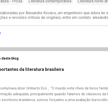
ratura - Prosa
Literatura contemporânea
Literatura norte-
laboradas por Alexandre Kovacs, um engenheiro que adora ler e 
ções e revisões críticas de originais, entre em contato: alexan
o
 deste blog
ortantes da literatura brasileira
stumava dizer Umberto Eco , "O mundo está cheio de livros fantás
rmação adequada, principalmente quando falamos de clássicos da li
 escritores brasileiros, somos forçados a uma avaliação burocrát
ndo uma certa antipatia a determinado livro ou autor quando o objet