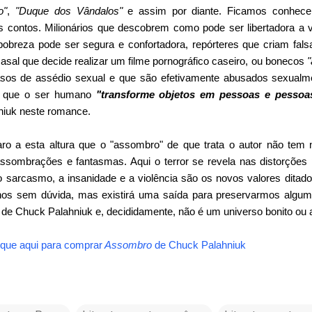
o"
,
"Duque dos Vândalos"
e assim por diante. Ficamos conhece
s contos. Milionários que descobrem como pode ser libertadora a 
 pobreza pode ser segura e confortadora, repórteres que criam fals
asal que decide realizar um filme pornográfico caseiro, ou bonecos
"
asos de assédio sexual e que são efetivamente abusados sexualme
m que o ser humano
"transforme objetos em pessoas e pessoa
niuk neste romance.
claro a esta altura que o "assombro" de que trata o autor não 
e assombrações e fantasmas. Aqui o terror se revela nas distorçõe
 sarcasmo, a insanidade e a violência são os novos valores dita
os sem dúvida, mas existirá uma saída para preservarmos algum
o de Chuck Palahniuk e, decididamente, não é um universo bonito ou 
ique aqui para comprar
Assombro
de
Chuck Palahniuk