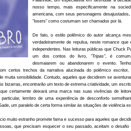
nosso tempo, mais especificamente na socie
americana, com seus personagens desajustados, 
"losers" como costumam ser chamados por lá.
De fato, o estilo polêmico do autor alcança mes
verdadeiramente de repulsa, neste romance que
independentes. Nas leituras públicas que Chuck P
um dos contos do livro,
"Tripas"
, é comum 
desmaiarem ou abandonarem o evento. Tenho 
om certos trechos da narrativa alucinada do polêmico escritor
e muita sensibilidade. Contudo, aqueles que decidirem se aventura
 bizarras, encontrarão um texto de extrema criatividade, um escri
 e que certamente deixará uma marca nas suas vivências de leito
particular, lembro de uma experiência de desconforto semelh
de, um paralelo de certa forma similar às situações de violência e
o muito estranho promete fama e sucesso para aqueles que decidire
essoas, que precisam esquecer o seu passado, aceitam o desafio 