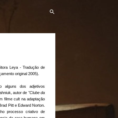
itora Leya - Tradução de
çamento original 2005).
o alguns dos adjetivos
ahniuk, autor de
"Clube da
 filme cult na adaptação
 Brad Pitt e Edward Norton.
ho processo criativo de
dência da raça humana em