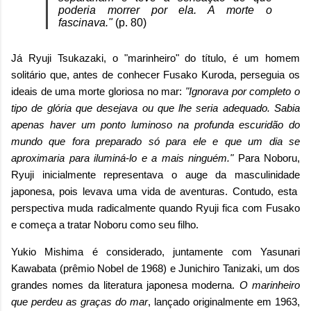
poderia morrer por ela. A morte o
fascinava."
(p. 80)
Já
Ryuji Tsukazaki, o "marinheiro" do título, é um homem
solitário que, antes de conhecer Fusako Kuroda, perseguia os
ideais de uma morte gloriosa no mar:
"Ignorava por completo o
tipo de glória que desejava ou que lhe seria adequado. Sabia
apenas haver um ponto luminoso na profunda escuridão do
mundo que fora preparado só para ele e que um dia se
aproximaria para iluminá-lo e a mais ninguém."
Para Noboru,
Ryuji inicialmente representava o auge da masculinidade
japonesa, pois levava uma vida de aventuras. Contudo, esta
perspectiva muda radicalmente quando Ryuji fica com Fusako
e começa a tratar Noboru como seu filho.
Yukio Mishima é considerado, juntamente com Yasunari
Kawabata (prêmio Nobel de 1968) e Junichiro Tanizaki, um dos
grandes nomes da literatura japonesa moderna.
O marinheiro
que perdeu as graças do mar
, lançado originalmente em 1963,