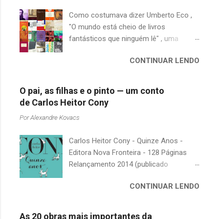
r
Como costumava dizer Umberto Eco ,
i
"O mundo está cheio de livros
o
fantásticos que ninguém lê" , uma
s
afirmação adequada, principalmente
CONTINUAR LENDO
quando falamos de clássicos da
literatura. Geralmente, no caso de
escritores brasileiros, somos forçados
O pai, as filhas e o pinto — um conto
a uma avaliação burocrática na escola e
de Carlos Heitor Cony
acabamos adquirindo uma certa
Por
Alexandre Kovacs
antipatia a determinado livro ou autor
quando o objetivo deveria ser
Carlos Heitor Cony - Quinze Anos -
justamente o contrário. É surpreendente
Editora Nova Fronteira - 128 Páginas
como uma segunda visita a essas
Relançamento 2014 (publicado
obras, já em nossa maturidade, pode
originalmente em 1965) Uma antologia
revelar um tesouro empoeirado e
CONTINUAR LENDO
com deliciosos contos sobre a infância
escondido, bem ali na nossa estante.
e a juventude. As narrativas, sempre
Afinal, mudaram os livros ou mudamos
bem-humoradas e sensíveis,
nós? A limitação de apenas 20
As 20 obras mais importantes da