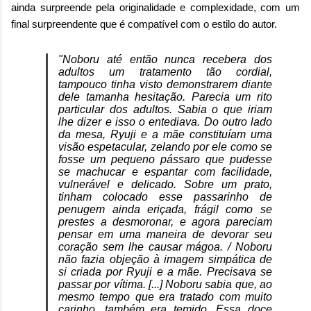
ainda surpreende pela originalidade e complexidade, com um
final surpreendente que é compatível com o estilo do autor.
"Noboru até então nunca recebera dos
adultos um tratamento tão cordial,
tampouco tinha visto demonstrarem diante
dele tamanha hesitação. Parecia um rito
particular dos adultos. Sabia o que iriam
lhe dizer e isso o entediava. Do outro lado
da mesa, Ryuji e a mãe constituíam uma
visão espetacular, zelando por ele como se
fosse um pequeno pássaro que pudesse
se machucar e espantar com facilidade,
vulnerável e delicado. Sobre um prato,
tinham colocado esse passarinho de
penugem ainda eriçada, frágil como se
prestes a desmoronar, e agora pareciam
pensar em uma maneira de devorar seu
coração sem lhe causar mágoa. / Noboru
não fazia objeção à imagem simpática de
si criada por Ryuji e a mãe. Precisava se
passar por vítima. [...] Noboru sabia que, ao
mesmo tempo que era tratado com muito
carinho, também era temido. Essa doce