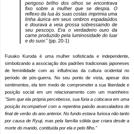
perigoso brilho dos olhos se encontrava
fixo sobre a mulher que se despia. O
reflexo da lua às suas costas imprimia uma
linha áurica em seus ombros espadaúdos
e dourava a veia grossa sobressaindo de
seu pescoço. Era o verdadeiro ouro da
carne produzido pela luminosidade do luar
e do suor."
(pp. 20-1)
Fusako Kuroda é uma mulher sofisticada e independente,
simbolizando a associação dos padrões tradicionais japoneses
de feminilidade com as influências da cultura ocidental no
período de pós-guerra. No seu ponto de vista, apesar dos
sentimentos, ela tem medo de comprometer a sua liberdade e
posição social em um relacionamento com um marinheiro:
"Sem que ela própria percebesse, sua fúria a colocava em uma
posição incompatível com a repentina paixão avassaladora do
final de verão do ano anterior. No fundo estava furiosa não tanto
por causa de Ryuji, mas pela família sólida que criara desde a
morte do marido, contituída por ela e pelo filho."