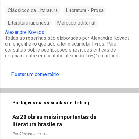
Clássicos da Literatura
Literatura - Prosa
Literatura japonesa
Mercado editorial
Alexandre Kovacs
Todas as resenhas são elaboradas por Alexandre Kovacs,
um engenheiro que adora ler e acumular livros. Para
consultas sobre publicações e revisões críticas de
originais, entre em contato: alexandrekov@gmail.com.
Postar um comentário
C
o
m
Postagens mais visitadas deste blog
e
n
As 20 obras mais importantes da
t
literatura brasileira
á
Por
Alexandre Kovacs