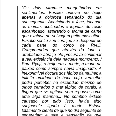
"Os dois viram-se mergulhados em
sentimentos. Fusako anteviu no beijo
apenas a dolorosa separação do dia
subsequente. Acariciando a face, tocando
as marcas acetinadas e tépidas do rosto
escanhoado, aspirando o aroma de carne
que exalava do selvagem peito masculino,
Fusako sentiu seu coração se despedir de
cada parte do corpo de Ryuji.
Compreendeu que através do forte e
arrebatado abraço ele procurava confirmar
a real existência dela naquele momoento. /
Para Ryuji, o beijo era a morte, a morte na
paixão como sempre havia imaginado. A
inexprimível doçura dos lábios da mulher, a
infinita umidade da boca cujo vermelho
podia perceber na escuridão mesmo de
olhos cerrados o mar tépido de corais, a
língua que se agitava sem repouso como
uma alga marinha... No sombrio êxtase
causado por tudo isso, havia algo
subjacente ligado à morte. Estava
totalmente ciente de que no dia seguinte se
separariam e teve a sensação de que