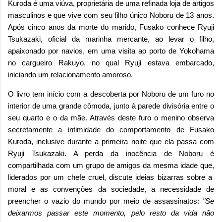
Kuroda é uma viúva, proprietária de uma refinada loja de artigos
masculinos e que vive com seu filho único Noboru de 13 anos.
Após cinco anos da morte do marido, Fusako conhece Ryuji
Tsukazaki, oficial da marinha mercante, ao levar o filho,
apaixonado por navios, em uma visita ao porto de Yokohama
no c
argueiro Rakuyo, no qual
Ryuji estava embarcado,
iniciando um relacionamento amoroso.
O livro tem início com a descoberta por Noboru de um furo no
interior de uma grande cômoda, junto à parede divisória entre o
seu quarto e o da mãe. Através deste furo o menino observa
secretamente a intimidade do comportamento de Fusako
Kuroda, inclusive durante a primeira noite que ela passa com
Ryuji Tsukazaki. A perda da inocência de Noboru é
compartilhada com um grupo de amigos da mesma idade que,
liderados por um chefe cruel, discute ideias bizarras sobre a
moral e as convenções da sociedade, a necessidade de
preencher o vazio do mundo por meio de assassinatos:
"Se
deixarmos passar este momento, pelo resto da vida não