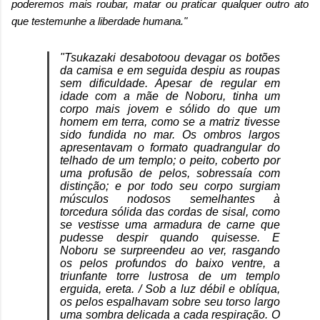
poderemos mais roubar, matar ou praticar qualquer outro ato
que testemunhe a liberdade humana."
"Tsukazaki desabotoou devagar os botões
da camisa e em seguida despiu as roupas
sem dificuldade. Apesar de regular em
idade com a mãe de Noboru, tinha um
corpo mais jovem e sólido do que um
homem em terra, como se a matriz tivesse
sido fundida no mar. Os ombros largos
apresentavam o formato quadrangular do
telhado de um templo; o peito, coberto por
uma profusão de pelos, sobressaía com
distinção; e por todo seu corpo surgiam
músculos nodosos semelhantes à
torcedura sólida das cordas de sisal, como
se vestisse uma armadura de carne que
pudesse despir quando quisesse. E
Noboru se surpreendeu ao ver, rasgando
os pelos profundos do baixo ventre, a
triunfante torre lustrosa de um templo
erguida, ereta. / Sob a luz débil e oblíqua,
os pelos espalhavam sobre seu torso largo
uma sombra delicada a cada respiração. O