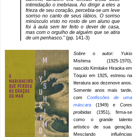
intimidação o inebriava. Ao dirigir a eles a
frieza de seu coração, percebia-se um leve
sorriso no canto de seus lábios. O sorriso
minúsculo visto no rosto de um aluno que
foi à aula sem ter feito o dever de casa,
mas com o orgulho de alguém que se atira
de um penhasco."
(pp. 141-3)
Sobre o autor
: Y
ukio
Mishima (1925-1970),
nascido Kimitake Hiraoka em
Tóquio em 1925, estreou na
literatura aos dezenove anos.
Somente anos mais tarde,
com
Confissões de uma
máscara
(1949) e
Cores
proibidas
(1951), firma-se
como o grande talento
artístico de sua geração.
Mesclando influências