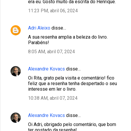
m
era eu. Gosto muito da escrita do Henrique.
e
11:23 PM, abril 06, 2024
n
t
Adri Aleixo
disse…
á
A sua resenha amplia a beleza do livro.
r
Parabéns!
i
8:05 AM, abril 07, 2024
o
s
Alexandre Kovacs
disse…
Oi Rita, grato pela visita e comentário! fico
feliz que a resenha tenha despertado o seu
interesse em ler o livro.
10:38 AM, abril 07, 2024
Alexandre Kovacs
disse…
Oi Adri, obrigado pelo comentário, que bom
ter gostado da resenha!