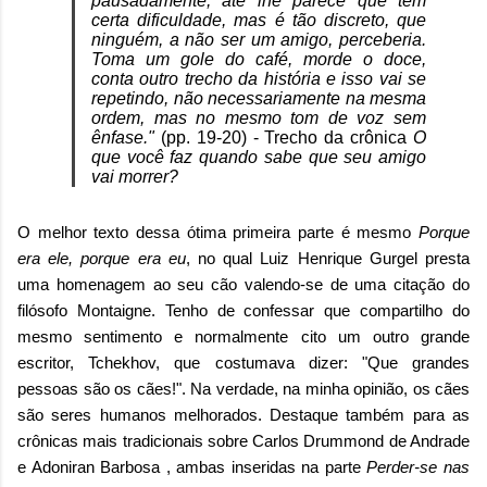
pausadamente, até lhe parece que tem
certa dificuldade, mas é tão discreto, que
ninguém, a não ser um amigo, perceberia.
Toma um gole do café, morde o doce,
conta outro trecho da história e isso vai se
repetindo, não necessariamente na mesma
ordem, mas no mesmo tom de voz sem
ênfase."
(pp. 19-20) - Trecho da crônica
O
que você faz quando sabe que seu amigo
vai morrer?
O melhor texto dessa ótima primeira parte é mesmo
Porque
era ele, porque era eu
, no qual Luiz Henrique Gurgel presta
uma homenagem ao seu cão valendo-se de uma citação do
filósofo Montaigne. Tenho de confessar que compartilho do
mesmo sentimento e normalmente cito um outro grande
escritor, Tchekhov, que costumava dizer: "Que grandes
pessoas são os cães!". Na verdade, na minha opinião, os cães
são seres humanos melhorados. Destaque também para as
crônicas mais tradicionais sobre Carlos Drummond de Andrade
e Adoniran Barbosa , ambas inseridas na parte
Perder-se nas