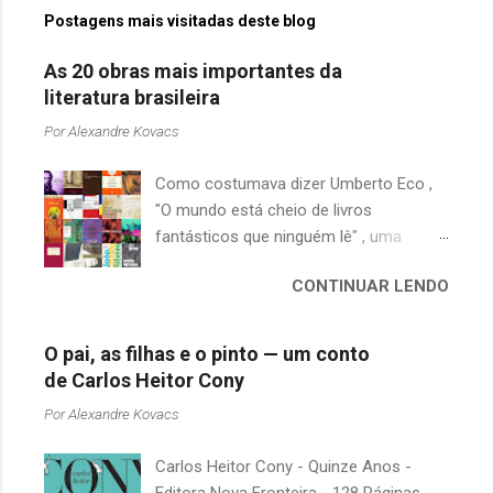
Postagens mais visitadas deste blog
As 20 obras mais importantes da
literatura brasileira
Por
Alexandre Kovacs
Como costumava dizer Umberto Eco ,
"O mundo está cheio de livros
fantásticos que ninguém lê" , uma
afirmação adequada, principalmente
CONTINUAR LENDO
quando falamos de clássicos da
literatura. Geralmente, no caso de
escritores brasileiros, somos forçados
O pai, as filhas e o pinto — um conto
a uma avaliação burocrática na escola e
de Carlos Heitor Cony
acabamos adquirindo uma certa
Por
Alexandre Kovacs
antipatia a determinado livro ou autor
quando o objetivo deveria ser
Carlos Heitor Cony - Quinze Anos -
justamente o contrário. É surpreendente
Editora Nova Fronteira - 128 Páginas