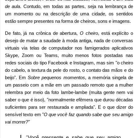
de aula
. Contudo, em todas as partes, seja na lembrança de
um momento ou na descrição de uma cidade, os sentidos
estão sempre presentes na forma de cheiros, sons e imagens.
De fato, já na crônica de abertura,
O cheiro
, está explícito o
desejo de matar a saudade à moda antiga, nada de conversas
virtuais via telas de computador nos famigerados aplicativos
Skype, Zoom ou Teams, muito menos fotos postadas nas
redes sociais do tipo Facebook e Instagram, mas sim "o cheiro
do cabelo, a textura da pele do rosto, o contato das mãos e do
beijo". Em
Sobre pequenos momentos
, a memória singela de
um passeio com a mãe em um passado remoto que a mulher
relembra por meio da foto lambe-lambe (muita gente nem vai
saber o que é isso), "normalmente efêmera que durou décadas
suficientes para ser restaurada e ampliada". E o que dizer do
sensível texto em "
O que você faz quando sabe que seu amigo
vai morrer?"
"Você pressente e sabe que seu amigo