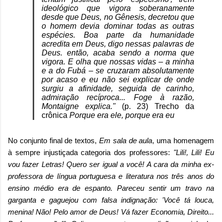
ideológico que vigora soberanamente
desde que Deus, no Gênesis, decretou que
o homem devia dominar todas as outras
espécies. Boa parte da humanidade
acredita em Deus, digo nessas palavras de
Deus. então, acaba sendo a norma que
vigora. E olha que nossas vidas – a minha
e a do Fubá – se cruzaram absolutamente
por acaso e eu não sei explicar de onde
surgiu a afinidade, seguida de carinho,
admiração recíproca... Foge à razão,
Montaigne explica."
(p. 23) Trecho da
crônica
Porque era ele, porque era eu
No conjunto final de textos,
Em sala de aula
, uma homenagem
à sempre injustiçada categoria dos professores:
"Lili!, Lili! Eu
vou fazer Letras! Quero ser igual a você! A cara da minha ex-
professora de língua portuguesa e literatura nos três anos do
ensino médio era de espanto. Pareceu sentir um travo na
garganta e gaguejou com falsa indignação: 'Você tá louca,
menina! Não! Pelo amor de Deus! Vá fazer Economia, Direito...