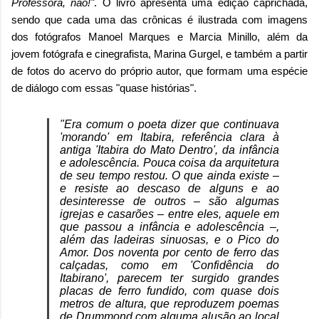
Professora, não!"
. O livro apresenta uma edição caprichada,
sendo que cada uma das crônicas é ilustrada com imagens
dos fotógrafos Manoel Marques e Marcia Minillo, além da
jovem fotógrafa e cinegrafista, Marina Gurgel, e também a partir
de fotos do acervo do próprio autor, que formam uma espécie
de diálogo com essas "quase histórias".
"Era comum o poeta dizer que continuava
'morando' em Itabira, referência clara à
antiga 'Itabira do Mato Dentro', da infância
e adolescência. Pouca coisa da arquitetura
de seu tempo restou. O que ainda existe –
e resiste ao descaso de alguns e ao
desinteresse de outros – são algumas
igrejas e casarões – entre eles, aquele em
que passou a infância e adolescência –,
além das ladeiras sinuosas, e o Pico do
Amor. Dos noventa por cento de ferro das
calçadas, como em 'Confidência do
Itabirano', parecem ter surgido grandes
placas de ferro fundido, com quase dois
metros de altura, que reproduzem poemas
de Drummond com alguma alusão ao local