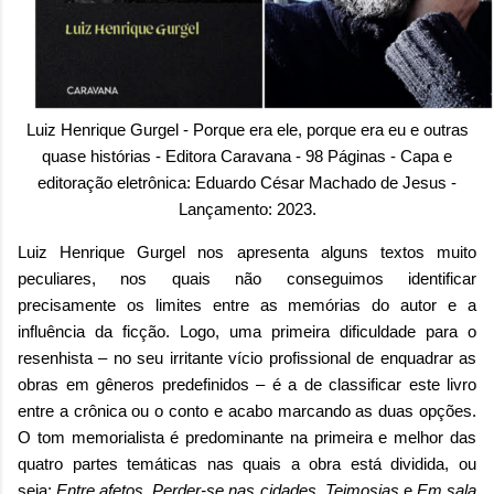
Luiz Henrique Gurgel - Porque era ele, porque era eu e outras
quase histórias - Editora Caravana - 98 Páginas - Capa e
editoração eletrônica: Eduardo César Machado de Jesus -
Lançamento: 2023.
Luiz Henrique Gurgel nos apresenta alguns textos muito
peculiares, nos quais não conseguimos identificar
precisamente os limites entre as memórias do autor e a
influência da ficção. Logo, uma primeira dificuldade para o
resenhista – no seu irritante vício profissional de enquadrar as
obras em gêneros predefinidos – é a de classificar este livro
entre a crônica ou o conto e acabo marcando as duas opções.
O tom memorialista é predominante na primeira e melhor das
quatro partes temáticas nas quais a obra está dividida, ou
seja:
Entre afetos
,
Perder-se nas cidades
,
Teimosias
e
Em sala