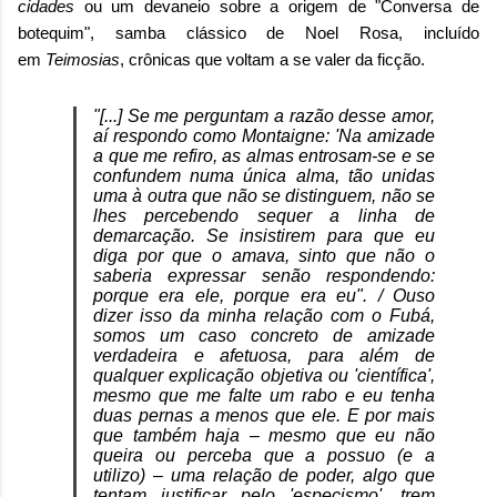
cidades
ou um devaneio sobre a origem de "Conversa de
botequim", samba clássico de Noel Rosa, incluído
em
Teimosias
, crônicas que voltam a se valer da ficção.
"[...] Se me perguntam a razão desse amor,
aí respondo como Montaigne: 'Na amizade
a que me refiro, as almas entrosam-se e se
confundem numa única alma, tão unidas
uma à outra que não se distinguem, não se
lhes percebendo sequer a linha de
demarcação. Se insistirem para que eu
diga por que o amava, sinto que não o
saberia expressar senão respondendo:
porque era ele, porque era eu". / Ouso
dizer isso da minha relação com o Fubá,
somos um caso concreto de amizade
verdadeira e afetuosa, para além de
qualquer explicação objetiva ou 'científica',
mesmo que me falte um rabo e eu tenha
duas pernas a menos que ele. E por mais
que também haja – mesmo que eu não
queira ou perceba que a possuo (e a
utilizo) – uma relação de poder, algo que
tentam justificar pelo 'especismo', trem