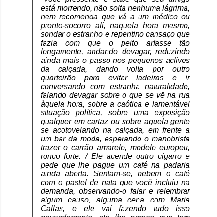
está morrendo, não solta nenhuma lágrima,
nem recomenda que vá a um médico ou
pronto-socorro ali, naquela hora mesmo,
sondar o estranho e repentino cansaço que
fazia com que o peito arfasse tão
longamente, andando devagar, reduzindo
ainda mais o passo nos pequenos aclives
da calçada, dando volta por outro
quarteirão para evitar ladeiras e ir
conversando com estranha naturalidade,
falando devagar sobre o que se vê na rua
àquela hora, sobre a caótica e lamentável
situação política, sobre uma exposição
qualquer em cartaz ou sobre aquela gente
se acotovelando na calçada, em frente a
um bar da moda, esperando o manobrista
trazer o carrão amarelo, modelo europeu,
ronco forte. / Ele acende outro cigarro e
pede que lhe pague um café na padaria
ainda aberta. Sentam-se, bebem o café
com o pastel de nata que você incluiu na
demanda, observando-o falar e relembrar
algum causo, alguma cena com Maria
Callas, e ele vai fazendo tudo isso