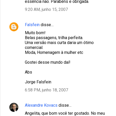
essência não. Parabéns e obrigada.
t
9:20 AM, junho 15, 2007
á
r
i
Falsfein
disse…
o
Muito bom!
Belas passagens, trilha perfeita.
s
Uma versão mais curta daria um ótimo
comercial.
Moda, Homenagem à mulher etc
Gostei desse mundo daí!
Abs
Jorge Falsfein
6:58 PM, junho 18, 2007
Alexandre Kovacs
disse…
Angelita, que bom você ter gostado. No meu