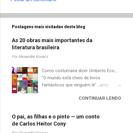
Postagens mais visitadas deste blog
As 20 obras mais importantes da
literatura brasileira
Por
Alexandre Kovacs
Como costumava dizer Umberto Eco ,
"O mundo está cheio de livros
fantásticos que ninguém lê" , uma
afirmação adequada, principalmente
CONTINUAR LENDO
quando falamos de clássicos da
literatura. Geralmente, no caso de
escritores brasileiros, somos forçados
O pai, as filhas e o pinto — um conto
a uma avaliação burocrática na escola e
de Carlos Heitor Cony
acabamos adquirindo uma certa
Por
Alexandre Kovacs