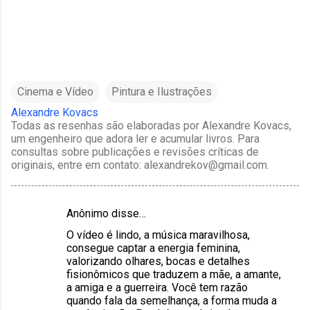
Cinema e Vídeo
Pintura e Ilustrações
Alexandre Kovacs
Todas as resenhas são elaboradas por Alexandre Kovacs,
um engenheiro que adora ler e acumular livros. Para
consultas sobre publicações e revisões críticas de
originais, entre em contato: alexandrekov@gmail.com.
Anônimo disse…
C
O vídeo é lindo, a música maravilhosa,
o
consegue captar a energia feminina,
m
valorizando olhares, bocas e detalhes
fisionômicos que traduzem a mãe, a amante,
e
a amiga e a guerreira. Você tem razão
n
quando fala da semelhança, a forma muda a