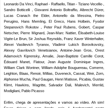
Leonardo Da Vinci, Raphael - Raffaello, Titian - Tiziano Vecellio ,
Sandro Botticelli , Giovanni Antonio Boltraffio, Albrecht Dürer,
Lucas Cranach the Elder, Antonello da Messina, Pietro
Perugino, Hans Memling, El Greco, Hans Holbein, Fyodor
Stepanovich Rokotov , Peter Paul Rubens, Gobert, Caspar
Netscher, Pierre Mignard, Jean-Marc Nattier, Élisabeth-Louise
Vigée-Le Brun, Sir Joshua Reynolds, Franz Xaver Winterhalter,
Alexei Vasilievich Tyranov, Vladimir Lukich Borovikovsky,
Alexey Gavrilovich Venetsianov, Antoine-Jean Gros, Orest
Adamovich Kiprensky, Amalie, Jean-Baptiste Camille Corot,
Édouard Manet, Flatour, Jean Auguste Dominique Ingres,
William Clark Wontner, William-Adolphe Bouguereau, Comerre,
Leighton, Blaas, Renoir, Millias, Duveneck, Cassat, Weir, Zorn,
Alphonse Mucha, Paul Gaugan, Henri Matisse, Picabia, Gustav
Klimt, Hawkins, Magritte, Salvador Dali, Malevich, Merrild,
Modigliani, Pablo Picasso
Enfim, chega de apresentações e vamos ao vídeo. Ah sim!