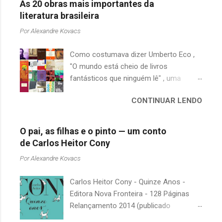
As 20 obras mais importantes da
literatura brasileira
Por
Alexandre Kovacs
Como costumava dizer Umberto Eco ,
"O mundo está cheio de livros
fantásticos que ninguém lê" , uma
afirmação adequada, principalmente
CONTINUAR LENDO
quando falamos de clássicos da
literatura. Geralmente, no caso de
escritores brasileiros, somos forçados
O pai, as filhas e o pinto — um conto
a uma avaliação burocrática na escola e
de Carlos Heitor Cony
acabamos adquirindo uma certa
Por
Alexandre Kovacs
antipatia a determinado livro ou autor
quando o objetivo deveria ser
Carlos Heitor Cony - Quinze Anos -
justamente o contrário. É surpreendente
Editora Nova Fronteira - 128 Páginas
como uma segunda visita a essas
Relançamento 2014 (publicado
obras, já em nossa maturidade, pode
originalmente em 1965) Uma antologia
revelar um tesouro empoeirado e