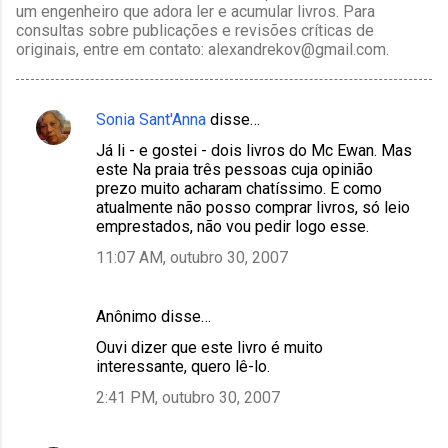
um engenheiro que adora ler e acumular livros. Para
consultas sobre publicações e revisões críticas de
originais, entre em contato: alexandrekov@gmail.com.
Sonia Sant'Anna
disse…
C
Já li - e gostei - dois livros do Mc Ewan. Mas
o
este Na praia três pessoas cuja opinião
m
prezo muito acharam chatíssimo. E como
atualmente não posso comprar livros, só leio
e
emprestados, não vou pedir logo esse.
n
11:07 AM, outubro 30, 2007
t
á
Anônimo disse…
r
Ouvi dizer que este livro é muito
i
interessante, quero lê-lo.
o
2:41 PM, outubro 30, 2007
s