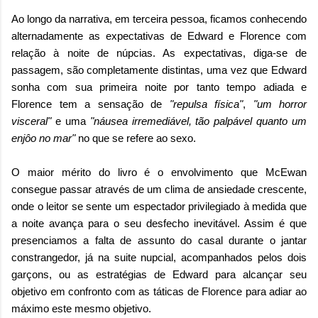
Ao longo da narrativa, em terceira pessoa, ficamos conhecendo
alternadamente as expectativas de Edward e Florence com
relação à noite de núpcias. As expectativas, diga-se de
passagem, são completamente distintas, uma vez que Edward
sonha com sua primeira noite por tanto tempo adiada e
Florence tem a sensação de
"repulsa física"
,
"um horror
visceral"
e uma
"náusea irremediável, tão palpável quanto um
enjôo no mar"
no que se refere ao sexo.
O maior mérito do livro é o envolvimento que McEwan
consegue passar através de um clima de ansiedade crescente,
onde o leitor se sente um espectador privilegiado à medida que
a noite avança para o seu desfecho inevitável. Assim é que
presenciamos a falta de assunto do casal durante o jantar
constrangedor, já na suite nupcial, acompanhados pelos dois
garçons, ou as estratégias de Edward para alcançar seu
objetivo em confronto com as táticas de Florence para adiar ao
máximo este mesmo objetivo.