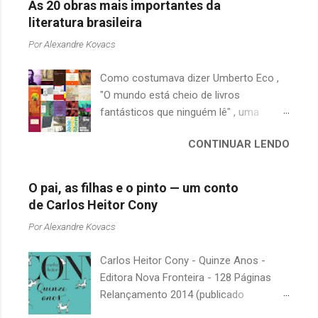
As 20 obras mais importantes da
literatura brasileira
Por
Alexandre Kovacs
Como costumava dizer Umberto Eco ,
"O mundo está cheio de livros
fantásticos que ninguém lê" , uma
afirmação adequada, principalmente
CONTINUAR LENDO
quando falamos de clássicos da
literatura. Geralmente, no caso de
escritores brasileiros, somos forçados
O pai, as filhas e o pinto — um conto
a uma avaliação burocrática na escola e
de Carlos Heitor Cony
acabamos adquirindo uma certa
Por
Alexandre Kovacs
antipatia a determinado livro ou autor
quando o objetivo deveria ser
Carlos Heitor Cony - Quinze Anos -
justamente o contrário. É surpreendente
Editora Nova Fronteira - 128 Páginas
como uma segunda visita a essas
Relançamento 2014 (publicado
obras, já em nossa maturidade, pode
originalmente em 1965) Uma antologia
revelar um tesouro empoeirado e