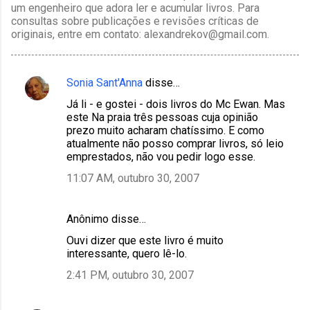
um engenheiro que adora ler e acumular livros. Para
consultas sobre publicações e revisões críticas de
originais, entre em contato: alexandrekov@gmail.com.
Sonia Sant'Anna
disse…
C
Já li - e gostei - dois livros do Mc Ewan. Mas
o
este Na praia três pessoas cuja opinião
m
prezo muito acharam chatíssimo. E como
atualmente não posso comprar livros, só leio
e
emprestados, não vou pedir logo esse.
n
11:07 AM, outubro 30, 2007
t
á
Anônimo disse…
r
Ouvi dizer que este livro é muito
i
interessante, quero lê-lo.
o
2:41 PM, outubro 30, 2007
s