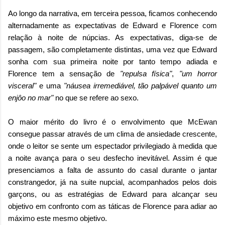
Ao longo da narrativa, em terceira pessoa, ficamos conhecendo
alternadamente as expectativas de Edward e Florence com
relação à noite de núpcias. As expectativas, diga-se de
passagem, são completamente distintas, uma vez que Edward
sonha com sua primeira noite por tanto tempo adiada e
Florence tem a sensação de
"repulsa física"
,
"um horror
visceral"
e uma
"náusea irremediável, tão palpável quanto um
enjôo no mar"
no que se refere ao sexo.
O maior mérito do livro é o envolvimento que McEwan
consegue passar através de um clima de ansiedade crescente,
onde o leitor se sente um espectador privilegiado à medida que
a noite avança para o seu desfecho inevitável. Assim é que
presenciamos a falta de assunto do casal durante o jantar
constrangedor, já na suite nupcial, acompanhados pelos dois
garçons, ou as estratégias de Edward para alcançar seu
objetivo em confronto com as táticas de Florence para adiar ao
máximo este mesmo objetivo.