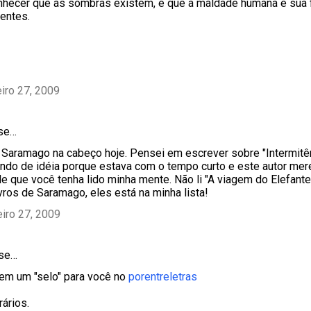
onhecer que as sombras existem, e que a maldade humana e sua 
entes.
eiro 27, 2009
se…
Saramago na cabeço hoje. Pensei em escrever sobre "Intermitên
do de idéia porque estava com o tempo curto e este autor mer
 de que você tenha lido minha mente. Não li "A viagem do Elefan
vros de Saramago, eles está na minha lista!
eiro 27, 2009
sse…
em um "selo" para você no
porentreletras
rários.