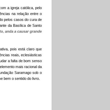
 a igreja católica, pelo
ências na relação entre o
do pelos casos do cura de
ante da Basílica de Santo
to, anda a causar grande
tiva, pois está claro que
ncias reais, eclesiásticas
nudar a falta de bom senso
elemento mais racional da
a Fundação Saramago sob o
e bem o sentido do livro.