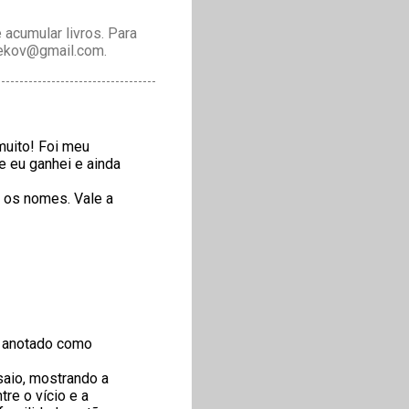
acumular livros. Para
drekov@gmail.com.
muito! Foi meu
e eu ganhei e ainda
s os nomes. Vale a
ta anotado como
nsaio, mostrando a
re o vício e a