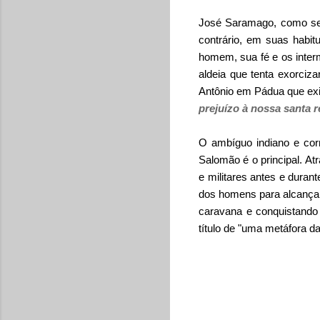
José Saramago, como sem
contrário, em suas habit
homem, sua fé e os inter
aldeia que tenta exorciz
Antônio em Pádua que exi
prejuízo à nossa santa rel
O ambíguo indiano e corn
Salomão é o principal. At
e militares antes e duran
dos homens para alcançar
caravana e conquistando 
título de "uma metáfora d