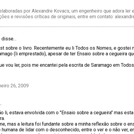
laboradas por Alexandre Kovacs, um engenheiro que adora ler e 
ções e revisões críticas de originais, entre em contato: alexan
s
disse…
st sobre o livro. Recentemente eu li Todos os Nomes, e gostei 
amago (li emprestado), apesar de ter Ensaio sobre a cegueira qu
que vou ler, pois me encantei pela escrita de Saramago em Todo
neiro 26, 2009
…
ão li, estava envolvida com o "Ensaio sobre a cegueira" mas es
ra.
lme, mas a leitura foi fundante sobre a minha reflexão sobre o e
 humana de lidar com o desconhecido, entre o ver e o não ver, ent