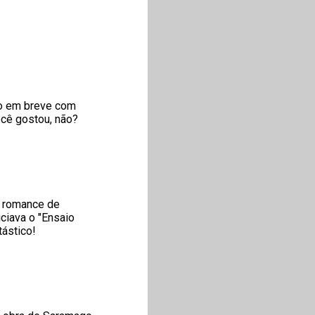
sso em breve com
você gostou, não?
o romance de
ciava o "Ensaio
tástico!