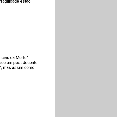
fragilidade estão
cias da Morte".
ece um post decente.
te", mas assim como