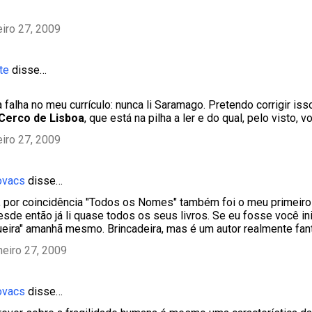
eiro 27, 2009
te
disse…
 falha no meu currículo: nunca li Saramago. Pretendo corrigir i
 Cerco de Lisboa
, que está na pilha a ler e do qual, pelo visto, 
eiro 27, 2009
ovacs
disse…
 por coincidência "Todos os Nomes" também foi o meu primeir
sde então já li quase todos os seus livros. Se eu fosse você ini
eira" amanhã mesmo. Brincadeira, mas é um autor realmente fan
neiro 27, 2009
ovacs
disse…