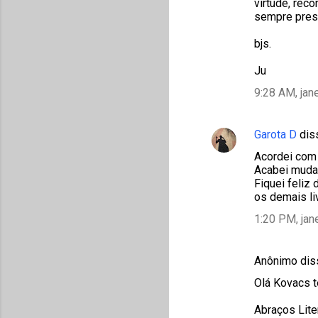
virtude, rec
sempre pres
bjs.
Ju
9:28 AM, jan
Garota D
dis
Acordei com 
Acabei mudan
Fiquei feliz
os demais li
1:20 PM, jan
Anônimo di
Olá Kovacs t
Abraços Lite