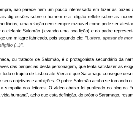
pre, não parece nem um pouco interessado em fazer as pazes com
uais digressões sobre o homem e a religião reflete sobre as incoer
mediários, uma relação nem sempre razoável como pode ser atesta
ar o elefante Salomão (levando uma boa lição) e do padre represent
ge um milagre fabricado, pois segundo ele:
"Lutero, apesar de mor
igião (...)".
aca, ou tratador de Salomão, é o protagonista secundário da narra
ravés das peripécias desta personagem, que tenta satisfazer as exigê
te todo o trajeto de Lisboa até Viena é que Saramago consegue des
 seus objetivos e ambições. O pobre Salomão acaba se tornando o 
a simpatia dos leitores. O vídeo abaixo foi publicado no blog d
a vida humana", acho que esta definição, do próprio Saramago, resum