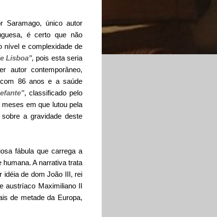
or Saramago, único autor
guesa, é certo que não
 nível e complexidade de
de Lisboa"
,
pois esta seria
er autor contemporâneo,
á com 86 anos e a saúde
efante"
, classificado pelo
te meses em que lutou pela
s sobre a gravidade deste
iosa fábula que carrega a
 humana. A narrativa trata
déia de dom João III, rei
e austríaco Maximiliano II
ais de metade da Europa,