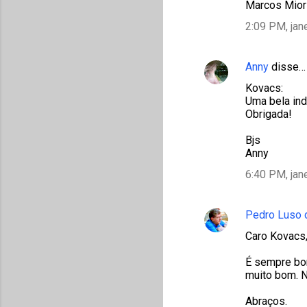
Marcos Mior
2:09 PM, jan
Anny
disse…
Kovacs:
Uma bela ind
Obrigada!
Bjs
Anny
6:40 PM, jan
Pedro Luso 
Caro Kovacs
É sempre bom
muito bom. N
Abraços.