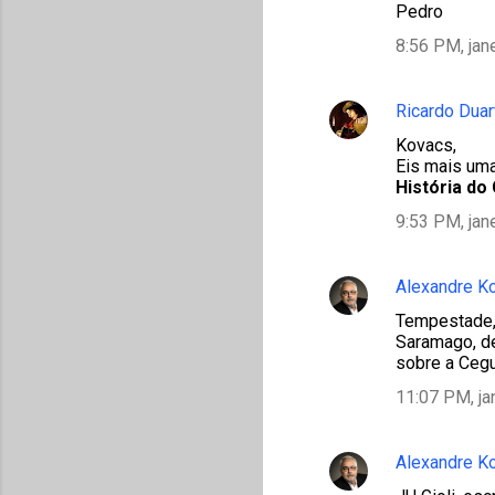
Pedro
8:56 PM, jan
Ricardo Duar
Kovacs,
Eis mais uma
História do
9:53 PM, jan
Alexandre K
Tempestade,
Saramago, de
sobre a Cegu
11:07 PM, ja
Alexandre K