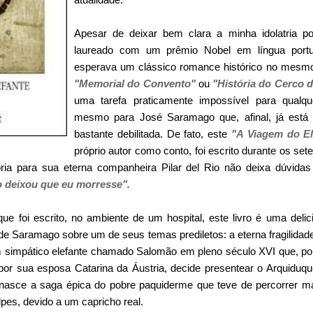
Apesar de deixar bem clara a minha idolatria p
laureado com um prêmio Nobel em língua portu
esperava um clássico romance histórico no mesmo
"Memorial do Convento"
ou
"História do Cerco 
uma tarefa praticamente impossível para qualqu
mesmo para José Saramago que, afinal, já est
bastante debilitada. De fato, este
"A Viagem do El
próprio autor como conto, foi escrito durante os se
ória para sua eterna companheira Pilar del Rio não deixa dúvida
ão deixou que eu morresse".
 foi escrito, no ambiente de um hospital, este livro é uma delic
r de Saramago sobre um de seus temas prediletos: a eterna fragilidade
simpático elefante chamado Salomão em pleno século XVI que, por i
 por sua esposa Catarina da Áustria, decide presentear o Arquiduqu
nasce a saga épica do pobre paquiderme que teve de percorrer m
lpes, devido a um capricho real.