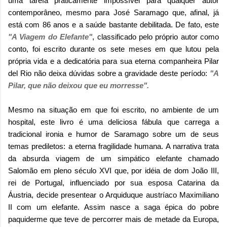
uma tarefa praticamente impossível para qualquer autor
contemporâneo, mesmo para José Saramago que, afinal, já
está com 86 anos e a saúde bastante debilitada. De fato, este
"A Viagem do Elefante"
, classificado pelo próprio autor como
conto, foi escrito durante os sete meses em que lutou pela
própria vida e a dedicatória para sua eterna companheira Pilar
del Rio não deixa dúvidas sobre a gravidade deste período:
"A
Pilar, que não deixou que eu morresse".
Mesmo na situação em que foi escrito, no ambiente de um
hospital, este livro é uma deliciosa fábula que carrega a
tradicional ironia e humor de Saramago sobre um de seus
temas prediletos: a eterna fragilidade humana. A narrativa trata
da absurda viagem de um simpático elefante chamado
Salomão em pleno século XVI que, por idéia de dom João III,
rei de Portugal, influenciado por sua esposa Catarina da
Áustria, decide presentear o Arquiduque austríaco Maximiliano
II com um elefante. Assim nasce a saga épica do pobre
paquiderme que teve de percorrer mais de metade da Europa,