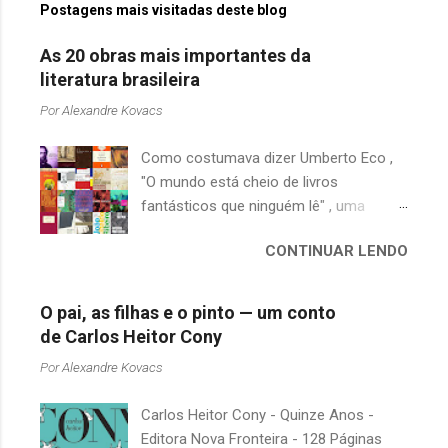
Postagens mais visitadas deste blog
As 20 obras mais importantes da
literatura brasileira
Por
Alexandre Kovacs
Como costumava dizer Umberto Eco ,
"O mundo está cheio de livros
fantásticos que ninguém lê" , uma
afirmação adequada, principalmente
CONTINUAR LENDO
quando falamos de clássicos da
literatura. Geralmente, no caso de
escritores brasileiros, somos forçados
O pai, as filhas e o pinto — um conto
a uma avaliação burocrática na escola e
de Carlos Heitor Cony
acabamos adquirindo uma certa
Por
Alexandre Kovacs
antipatia a determinado livro ou autor
quando o objetivo deveria ser
Carlos Heitor Cony - Quinze Anos -
justamente o contrário. É surpreendente
Editora Nova Fronteira - 128 Páginas
como uma segunda visita a essas