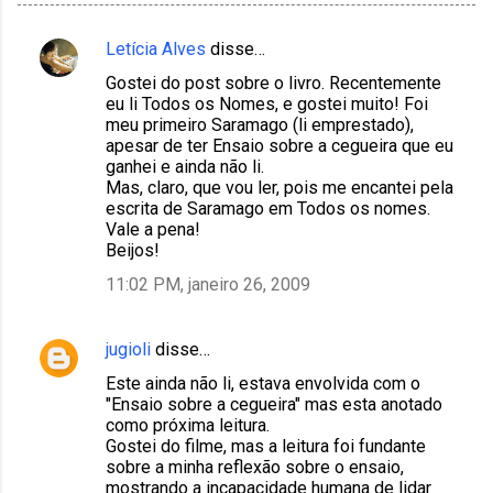
Letícia Alves
disse…
C
Gostei do post sobre o livro. Recentemente
o
eu li Todos os Nomes, e gostei muito! Foi
m
meu primeiro Saramago (li emprestado),
apesar de ter Ensaio sobre a cegueira que eu
e
ganhei e ainda não li.
n
Mas, claro, que vou ler, pois me encantei pela
escrita de Saramago em Todos os nomes.
t
Vale a pena!
á
Beijos!
r
11:02 PM, janeiro 26, 2009
i
o
jugioli
disse…
s
Este ainda não li, estava envolvida com o
"Ensaio sobre a cegueira" mas esta anotado
como próxima leitura.
Gostei do filme, mas a leitura foi fundante
sobre a minha reflexão sobre o ensaio,
mostrando a incapacidade humana de lidar