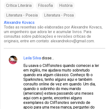
Crítica Literária
Filosofia
História
Literatura - Poesia
Literatura - Prosa
Alexandre Kovacs
Todas as resenhas são elaboradas por Alexandre Kovacs,
um engenheiro que adora ler e acumular livros. Para
consultas sobre publicações e revisões críticas de
originais, entre em contato: alexandrekov@gmail.com.
Leila Silva
disse…
C
Eu usava o Cliffsnotes quando comecei a ler
o
em inglês, me ajudava muito sobretudo
m
quando era algum clássico. Conheço tb o
Sparknotes, tenho alguns aqui e também
e
consulto online de vez em quando. Um dia,
n
quando o sobrinho do meu marido
(americano) estava passando uns meses
t
aqui com a gente, encontrei alguns
á
exemplares do Cliffsnotes servindo de
apoio para uma mesa manca, perguntei do
r