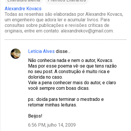
Alexandre Kovacs
Todas as resenhas são elaboradas por Alexandre Kovacs,
um engenheiro que adora ler e acumular livros. Para
consultas sobre publicações e revisões críticas de
originais, entre em contato: alexandrekov@gmail.com.
Letícia Alves
disse…
C
Não conhecia nada e nem o autor, Kovacs.
o
Mas por esse poema vê-se que tens razão
m
no seu post. A construção é muito rica e
dolorida no caso.
e
Vale a pena conhecer mais do autor, e claro
n
você sempre com boas dicas.
t
ps.: doida para terminar o mestrado e
á
retomar minhas leituras.
r
Beijos!
i
6:56 PM, julho 14, 2009
o