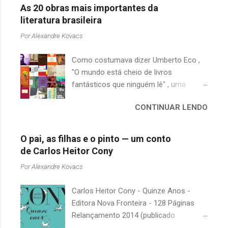
As 20 obras mais importantes da
literatura brasileira
Por
Alexandre Kovacs
Como costumava dizer Umberto Eco ,
"O mundo está cheio de livros
fantásticos que ninguém lê" , uma
afirmação adequada, principalmente
CONTINUAR LENDO
quando falamos de clássicos da
literatura. Geralmente, no caso de
escritores brasileiros, somos forçados
O pai, as filhas e o pinto — um conto
a uma avaliação burocrática na escola e
de Carlos Heitor Cony
acabamos adquirindo uma certa
Por
Alexandre Kovacs
antipatia a determinado livro ou autor
quando o objetivo deveria ser
Carlos Heitor Cony - Quinze Anos -
justamente o contrário. É surpreendente
Editora Nova Fronteira - 128 Páginas
como uma segunda visita a essas
Relançamento 2014 (publicado
obras, já em nossa maturidade, pode
originalmente em 1965) Uma antologia