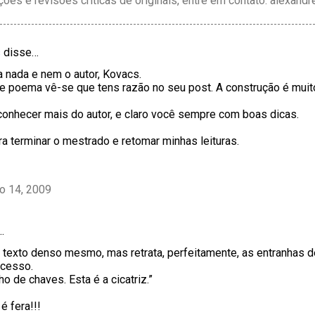
ções e revisões críticas de originais, entre em contato: alexan
s
disse…
 nada e nem o autor, Kovacs.
 poema vê-se que tens razão no seu post. A construção é muito 
conhecer mais do autor, e claro você sempre com boas dicas.
ara terminar o mestrado e retomar minhas leituras.
ho 14, 2009
…
texto denso mesmo, mas retrata, perfeitamente, as entranhas 
ocesso.
o de chaves. Esta é a cicatriz.”
 fera!!!