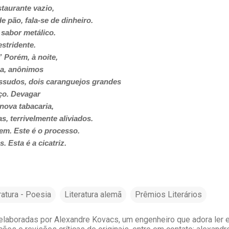
taurante vazio,
e pão, fala-se de dinheiro.
sabor metálico.
estridente.
 Porém, à noite,
osa, anônimos
sudos, dois caranguejos grandes
ço. Devagar
nova tabacaria,
, terrivelmente aliviados.
m. Este é o processo.
. Esta é a cicatriz.
ratura - Poesia
Literatura alemã
Prêmios Literários
laboradas por Alexandre Kovacs, um engenheiro que adora ler e 