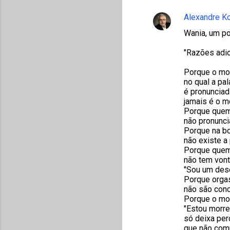
Alexandre K
Wania, um po
"Razões adic
Porque o m
no qual a pal
é pronunciad
jamais é o m
Porque quem
não pronunci
Porque na bo
não existe a 
Porque que
não tem vont
"Sou um des
Porque org
não são conci
Porque o mor
"Estou morre
só deixa per
que não co