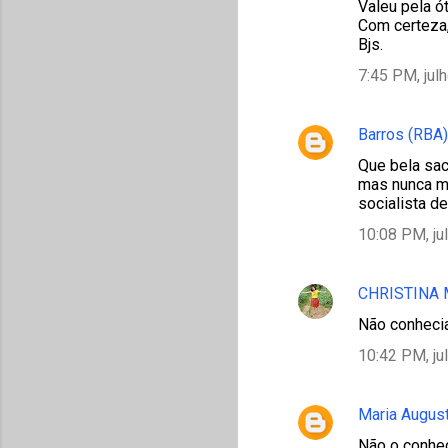
Valeu pela ó
Com certeza,
Bjs.
7:45 PM, jul
Barros (RBA)
Que bela sac
mas nunca me
socialista d
10:08 PM, ju
CHRISTINA
Não conhecia
10:42 PM, ju
Maria Augus
Não o conheç