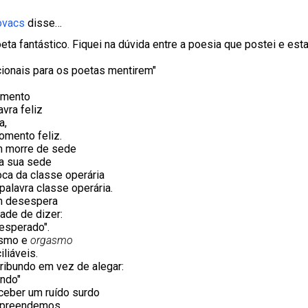
ovacs
disse…
eta fantástico. Fiquei na dúvida entre a poesia que postei e esta
ionais para os poetas mentirem"
omento
avra feliz
a,
omento feliz.
 morre de sede
a sua sede
ca da classe operária
palavra classe operária.
m desespera
ade de dizer:
esperado".
asmo e
orgasmo
liáveis.
ibundo em vez de alegar:
ndo"
ceber um ruído surdo
mpreendemos.