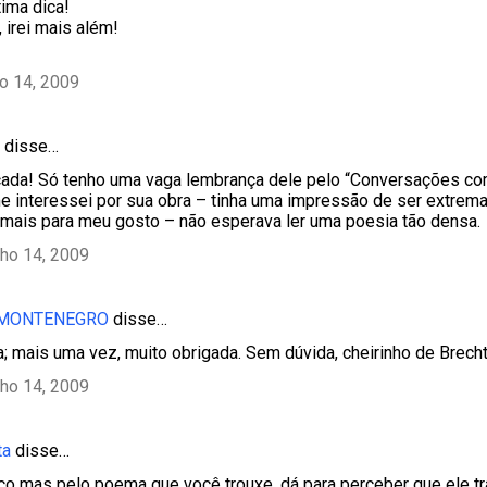
tima dica!
 irei mais além!
ho 14, 2009
disse…
ada! Só tenho uma vaga lembrança dele pelo “Conversações co
 interessei por sua obra – tinha uma impressão de ser extrema
emais para meu gosto – não esperava ler uma poesia tão densa.
lho 14, 2009
 MONTENEGRO
disse…
; mais uma vez, muito obrigada. Sem dúvida, cheirinho de Brecht n
lho 14, 2009
ta
disse…
o mas pelo poema que você trouxe, dá para perceber que ele tr