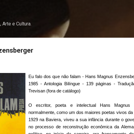
Pular para o conteúdo principal
, Arte e Cultura.
zensberger
Eu falo dos que não falam - Hans Magnus Enzensberg
1985 - Antologia Bilíngue - 139 páginas - Traduç
Trevisan (fora de catálogo)
O escritor, poeta e intelectual Hans Magnus 
normalmente, como um dos maiores poetas vivos da 
1929 na Baviera, viveu a sua infância durante o gov
no processo de reconstrução econômica da Alema
político, no início da carreira, era francamente d