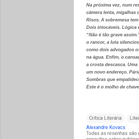
Na próxima vez, num res
câmera lenta, migalhas d
Risos. A sobremesa tem 
Dois intocáveis. Lógica 
“Não é tão grave assim.”
o rancor, a luta silenci
como dois advogados os
na água. Enfim, o cansa
a crosta descasca. Uma 
um novo endereço. Párias
Sombras que empalidece
Este é o molho de chaves
Crítica Literária
Lite
Alexandre Kovacs
Todas as resenhas são e