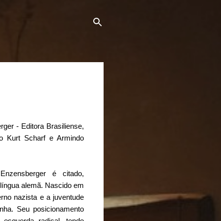
er - Editora Brasiliense,
ão Kurt Scharf e Armindo
Enzensberger é citado,
língua alemã. Nascido em
erno nazista e a juventude
nha. Seu posicionamento
e esquerda radical, tendo