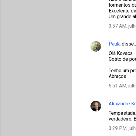
tormentos d
Excelente di
Um grande a
3:57 AM, jul
Paula
disse
Olá Kovacs.
Gosto de po
Tenho um pre
Abraços
5:51 AM, jul
Alexandre K
Tempestade,
verdadeiro. 
3:29 PM, jul