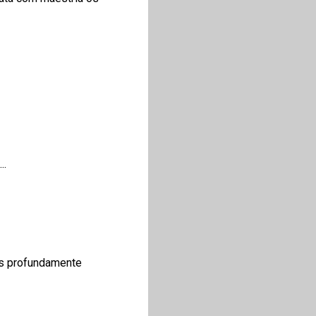
..
s profundamente