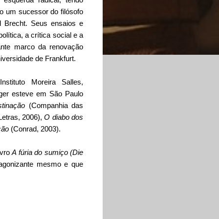
o um sucessor do filósofo
d Brecht. Seus ensaios e
lítica, a crítica social e a
tante marco da renovação
iversidade de Frankfurt.
tituto Moreira Salles,
rger esteve em São Paulo
tinação
(Companhia das
etras, 2006),
O diabo dos
ção
(Conrad, 2003).
ivro
A fúria do sumiço (Die
a agonizante mesmo e que