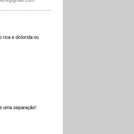
drekov@gmail.com.
rica e dolorida no
de uma separação!