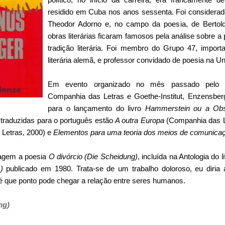
residido em Cuba nos anos sessenta. Foi considerad
Theodor Adorno e, no campo da poesia, de Bertol
obras literárias ficaram famosos pela análise sobre a po
tradição literária. Foi membro do Grupo 47, impor
literária alemã, e professor convidado de poesia na Un
Em evento organizado no mês passado pelo Ins
Companhia das Letras e Goethe-Institut, Enzensbe
para o lançamento do livro
Hammerstein ou a Obs
 traduzidas para o português estão
A outra Europa
(Companhia das L
Letras, 2000) e
Elementos para uma teoria dos meios de comunica
tagem a poesia
O divórcio (Die Scheidung)
, incluída na Antologia do l
)
publicado em 1980. Trata-se de um trabalho doloroso, eu diri
té que ponto pode chegar a relação entre seres humanos.
ng)