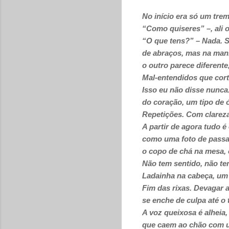
No início era só um trem
“Como quiseres” –, ali 
“O que tens?” – Nada. 
de abraços, mas na man
o outro parece diferent
Mal-entendidos que cor
Isso eu não disse nunca.
do coração, um tipo de ó
Repetições. Com clareza
A partir de agora tudo é 
como uma foto de passa
o copo de chá na mesa, 
Não tem sentido, não te
Ladainha na cabeça, um
Fim das rixas. Devagar a
se enche de culpa até o 
A voz queixosa é alheia
que caem ao chão com u