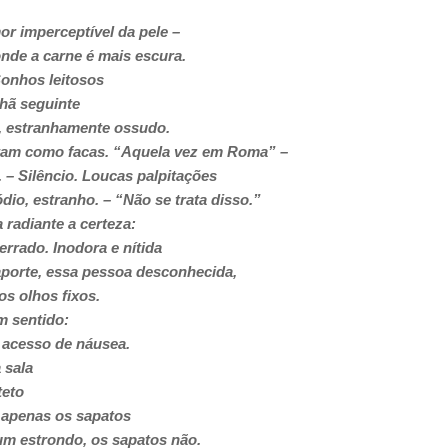
or imperceptível da pele –
onde a carne é mais escura.
Sonhos leitosos
hã seguinte
e, estranhamente ossudo.
tam como facas. “Aquela vez em Roma” –
 – Silêncio. Loucas palpitações
dio, estranho. – “Não se trata disso.”
 radiante a certeza:
errado. Inodora e nítida
porte, essa pessoa desconhecida,
os olhos fixos.
m sentido:
 acesso de náusea.
 sala
teto
, apenas os sapatos
m estrondo, os sapatos não.