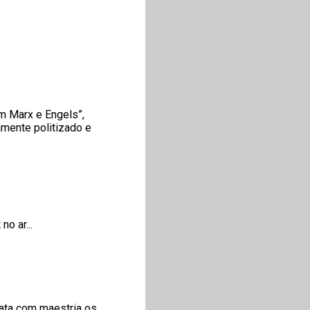
m Marx e Engels”,
mente politizado e
o ar...
ata com maestria os