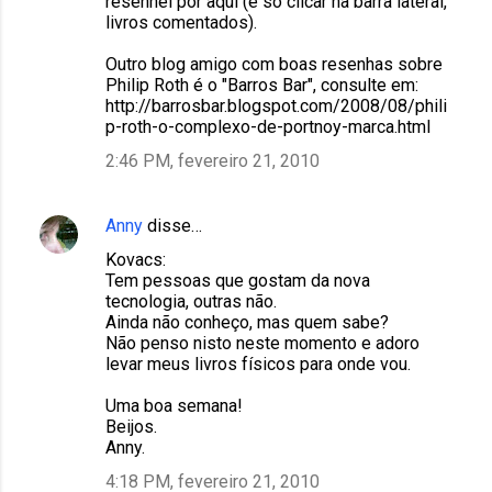
resenhei por aqui (é só clicar na barra lateral,
livros comentados).
Outro blog amigo com boas resenhas sobre
Philip Roth é o "Barros Bar", consulte em:
http://barrosbar.blogspot.com/2008/08/phili
p-roth-o-complexo-de-portnoy-marca.html
2:46 PM, fevereiro 21, 2010
Anny
disse…
Kovacs:
Tem pessoas que gostam da nova
tecnologia, outras não.
Ainda não conheço, mas quem sabe?
Não penso nisto neste momento e adoro
levar meus livros físicos para onde vou.
Uma boa semana!
Beijos.
Anny.
4:18 PM, fevereiro 21, 2010