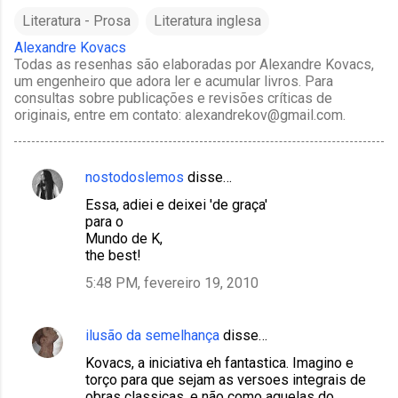
Literatura - Prosa
Literatura inglesa
Alexandre Kovacs
Todas as resenhas são elaboradas por Alexandre Kovacs,
um engenheiro que adora ler e acumular livros. Para
consultas sobre publicações e revisões críticas de
originais, entre em contato: alexandrekov@gmail.com.
nostodoslemos
disse…
C
Essa, adiei e deixei 'de graça'
o
para o
m
Mundo de K,
the best!
e
5:48 PM, fevereiro 19, 2010
n
t
á
ilusão da semelhança
disse…
r
Kovacs, a iniciativa eh fantastica. Imagino e
torço para que sejam as versoes integrais de
i
obras classicas, e não como aquelas do