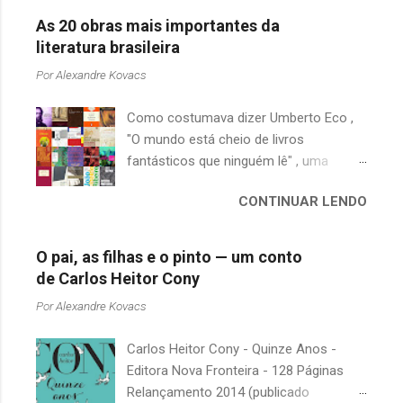
As 20 obras mais importantes da
literatura brasileira
Por
Alexandre Kovacs
Como costumava dizer Umberto Eco ,
"O mundo está cheio de livros
fantásticos que ninguém lê" , uma
afirmação adequada, principalmente
CONTINUAR LENDO
quando falamos de clássicos da
literatura. Geralmente, no caso de
escritores brasileiros, somos forçados
O pai, as filhas e o pinto — um conto
a uma avaliação burocrática na escola e
de Carlos Heitor Cony
acabamos adquirindo uma certa
Por
Alexandre Kovacs
antipatia a determinado livro ou autor
quando o objetivo deveria ser
Carlos Heitor Cony - Quinze Anos -
justamente o contrário. É surpreendente
Editora Nova Fronteira - 128 Páginas
como uma segunda visita a essas
Relançamento 2014 (publicado
obras, já em nossa maturidade, pode