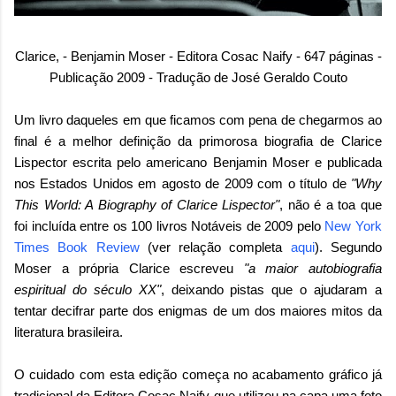
Clarice, - Benjamin Moser - Editora Cosac Naify - 647 páginas -
Publicação 2009 - Tradução de José Geraldo Couto
Um livro daqueles em que ficamos com pena de chegarmos ao
final é a melhor definição da primorosa biografia de Clarice
Lispector escrita pelo americano Benjamin Moser e publicada
nos Estados Unidos em agosto de 2009 com o título de
"Why
This World: A Biography of Clarice Lispector"
, não é a toa que
foi incluída entre os 100 livros Notáveis de 2009 pelo
New York
Times Book Review
(ver relação completa
aqui
). Segundo
Moser a própria Clarice escreveu
"a maior autobiografia
espiritual do século XX"
, deixando pistas que o ajudaram a
tentar decifrar parte dos enigmas de um dos maiores mitos da
literatura brasileira.
O cuidado com esta edição começa no acabamento gráfico já
tradicional da Editora Cosac Naify que utilizou na capa uma foto