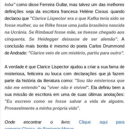
loba"
como disse Ferreira Gullar, mas talvez um das melhores
definições seja da escritora francesa Hélène Cixous quando
declarou que
"Clarice Lispector era o que Kafka teria sido se
fosse mulher, ou se Rilke fosse uma judia brasileira nascida
na Ucrânia. Se Rimbaud fosse mãe, se tivesse chegado aos
cinquenta. Se Heidegger deixasse de ser alemão"
. A
conclusão mais bonita é mesmo do poeta Carlos Drummond
de Andrade:
"Clarice veio de um mistério, partiu para outro".
A verdade é que Clarice Lispector ajudou a criar a sua fama de
misteriosa, feiticeira ou louca com declarações que já fazem
parte da história da literatura como:
"Sou tão misteriosa que
não me entendo"
ou
"viver não é vivível"
.
Ela definiu bem a
sua missão de escritora em uma de suas últimas anotações:
"Eu escrevo como se fosse salvar a vida de alguém.
Provavelmente a minha própria vida".
Onde encontrar o livro
:
Clique aqui para
comprar
Clarice,
de
Benjamin Moser