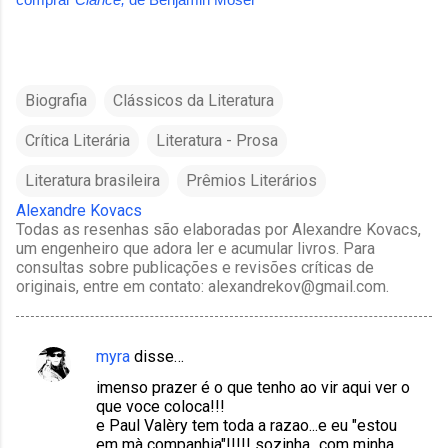
Biografia
Clássicos da Literatura
Crítica Literária
Literatura - Prosa
Literatura brasileira
Prêmios Literários
Alexandre Kovacs
Todas as resenhas são elaboradas por Alexandre Kovacs,
um engenheiro que adora ler e acumular livros. Para
consultas sobre publicações e revisões críticas de
originais, entre em contato: alexandrekov@gmail.com.
myra
disse…
C
imenso prazer é o que tenho ao vir aqui ver o
o
que voce coloca!!!
m
e Paul Valèry tem toda a razao...e eu "estou
em mà companhia"!!!!! sozinha...com minha