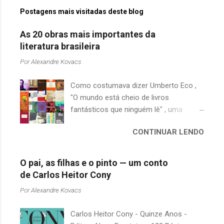
Postagens mais visitadas deste blog
As 20 obras mais importantes da
literatura brasileira
Por
Alexandre Kovacs
Como costumava dizer Umberto Eco ,
"O mundo está cheio de livros
fantásticos que ninguém lê" , uma
afirmação adequada, principalmente
CONTINUAR LENDO
quando falamos de clássicos da
literatura. Geralmente, no caso de
escritores brasileiros, somos forçados
O pai, as filhas e o pinto — um conto
a uma avaliação burocrática na escola e
de Carlos Heitor Cony
acabamos adquirindo uma certa
Por
Alexandre Kovacs
antipatia a determinado livro ou autor
quando o objetivo deveria ser
Carlos Heitor Cony - Quinze Anos -
justamente o contrário. É surpreendente