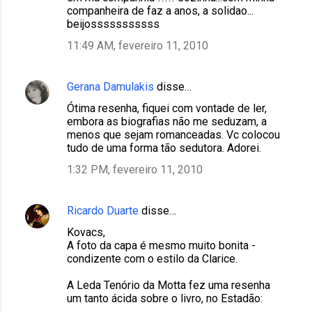
e
companheira de faz a anos, a solidao...
n
beijosssssssssss
t
11:49 AM, fevereiro 11, 2010
á
r
Gerana Damulakis
disse…
i
Ótima resenha, fiquei com vontade de ler,
o
embora as biografias não me seduzam, a
menos que sejam romanceadas. Vc colocou
s
tudo de uma forma tão sedutora. Adorei.
1:32 PM, fevereiro 11, 2010
Ricardo Duarte
disse…
Kovacs,
A foto da capa é mesmo muito bonita -
condizente com o estilo da Clarice.
A Leda Tenório da Motta fez uma resenha
um tanto ácida sobre o livro, no Estadão: