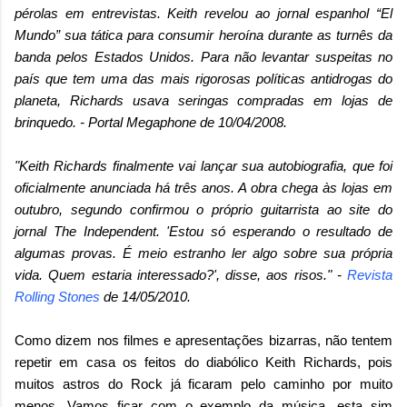
pérolas em entrevistas. Keith revelou ao jornal espanhol “El
Mundo” sua tática para consumir heroína durante as turnês da
banda pelos Estados Unidos. Para não levantar suspeitas no
país que tem uma das mais rigorosas políticas antidrogas do
planeta, Richards usava seringas compradas em lojas de
brinquedo. - Portal Megaphone de 10/04/2008.
"Keith Richards finalmente vai lançar sua autobiografia, que foi
oficialmente anunciada há três anos. A obra chega às lojas em
outubro, segundo confirmou o próprio guitarrista ao site do
jornal The Independent. 'Estou só esperando o resultado de
algumas provas. É meio estranho ler algo sobre sua própria
vida. Quem estaria interessado?', disse, aos risos." -
Revista
Rolling Stones
de 14/05/2010.
Como dizem nos filmes e apresentações bizarras, não tentem
repetir em casa os feitos do diabólico Keith Richards, pois
muitos astros do Rock já ficaram pelo caminho por muito
menos. Vamos ficar com o exemplo da música, esta sim