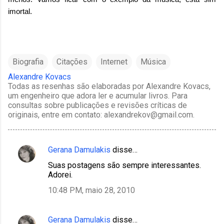
imortal.
Biografia
Citações
Internet
Música
Alexandre Kovacs
Todas as resenhas são elaboradas por Alexandre Kovacs,
um engenheiro que adora ler e acumular livros. Para
consultas sobre publicações e revisões críticas de
originais, entre em contato: alexandrekov@gmail.com.
Gerana Damulakis
disse…
C
Suas postagens são sempre interessantes.
o
Adorei.
m
10:48 PM, maio 28, 2010
e
n
Gerana Damulakis
disse…