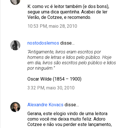
t
K: como vc é leitor também (e dos bons),
á
segue uma dica quentinha. Acabei de ler
r
Verão, de Cotzee, e recomendo.
i
10:53 PM, maio 28, 2010
o
s
nostodoslemos
disse…
"Antigamente, livros eram escritos por
homens de letras e lidos pelo público. Hoje
em dia, livros são escritos pelo público e lidos
por ninguém.”
Oscar Wilde (1854 – 1900)
3:32 PM, maio 30, 2010
Alexandre Kovacs
disse…
Gerana, este elogio vindo de uma leitora
como você me deixa muito feliz. Adoro
Cotzee e não vou perder este lançamento,