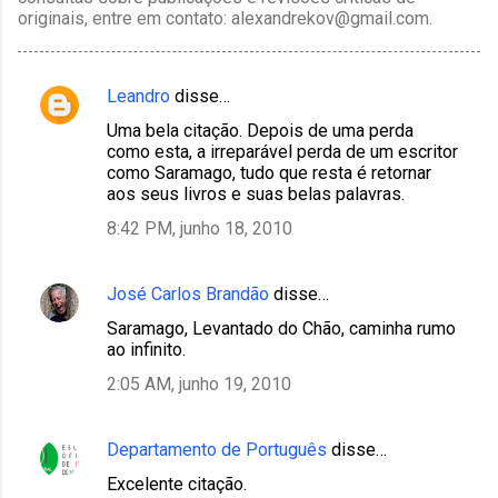
originais, entre em contato: alexandrekov@gmail.com.
Leandro
disse…
C
Uma bela citação. Depois de uma perda
o
como esta, a irreparável perda de um escritor
m
como Saramago, tudo que resta é retornar
aos seus livros e suas belas palavras.
e
8:42 PM, junho 18, 2010
n
t
á
José Carlos Brandão
disse…
r
Saramago, Levantado do Chão, caminha rumo
ao infinito.
i
2:05 AM, junho 19, 2010
o
s
Departamento de Português
disse…
Excelente citação.