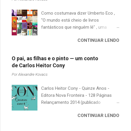
Como costumava dizer Umberto Eco ,
"O mundo está cheio de livros
fantásticos que ninguém lê" , uma
afirmação adequada, principalmente
CONTINUAR LENDO
quando falamos de clássicos da
literatura. Geralmente, no caso de
escritores brasileiros, somos forçados
O pai, as filhas e o pinto — um conto
a uma avaliação burocrática na escola e
de Carlos Heitor Cony
acabamos adquirindo uma certa
Por
Alexandre Kovacs
antipatia a determinado livro ou autor
quando o objetivo deveria ser
Carlos Heitor Cony - Quinze Anos -
justamente o contrário. É surpreendente
Editora Nova Fronteira - 128 Páginas
como uma segunda visita a essas
Relançamento 2014 (publicado
obras, já em nossa maturidade, pode
originalmente em 1965) Uma antologia
revelar um tesouro empoeirado e
CONTINUAR LENDO
com deliciosos contos sobre a infância
escondido, bem ali na nossa estante.
e a juventude. As narrativas, sempre
Afinal, mudaram os livros ou mudamos
bem-humoradas e sensíveis,