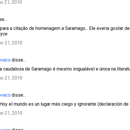
ho 21, 2010
sse…
para a citação de homenagem a Saramago... Ele everia gostar d
dyce
ho 21, 2010
ovacs
disse…
sa caudalosa de Saramago é mesmo inigualável e única na litera
ho 21, 2010
ovacs
disse…
 Hoy el mundo es un lugar más ciego y ignorante (declaración de
ho 21, 2010