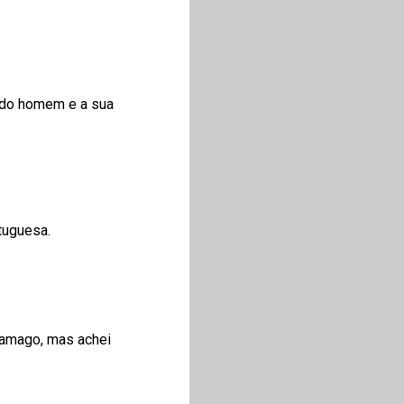
o do homem e a sua
rtuguesa.
aramago, mas achei