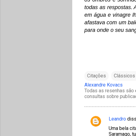
todas as respostas.
em água e vinagre l
afastava com um bald
para onde o seu sang
Citações
Clássicos 
Alexandre Kovacs
Todas as resenhas são e
consultas sobre publica
Leandro
dis
C
Uma bela cit
o
Saramago, tu