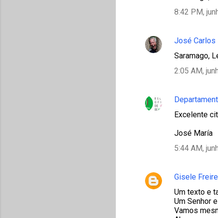
m
8:42 PM, jun
e
n
José Carlos
t
Saramago, Le
á
2:05 AM, jun
r
i
Departament
o
s
Excelente ci
José María
5:44 AM, jun
Gisele Freire
Um texto e t
Um Senhor e 
Vamos mesmo 