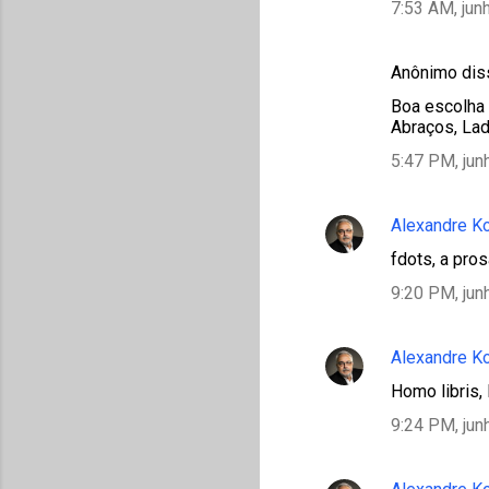
7:53 AM, jun
Anônimo di
Boa escolha 
Abraços, La
5:47 PM, jun
Alexandre K
fdots, a pro
9:20 PM, jun
Alexandre K
Homo libris,
9:24 PM, jun