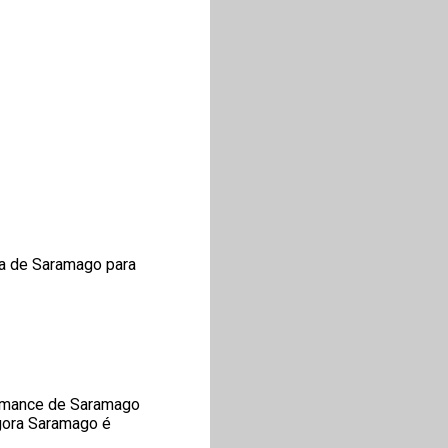
ra de Saramago para
romance de Saramago
Agora Saramago é