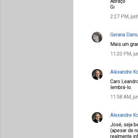
Abraço
Gi
2:27 PM, jun
Gerana Damu
Mais um grand
11:20 PM, ju
Alexandre K
Caro Leandro
lembrá-lo.
11:58 AM, ju
Alexandre K
José, seja 
(apesar de n
realmente inf