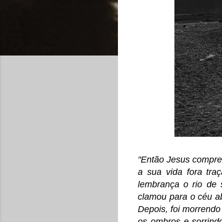
"Então Jesus compree
a sua vida fora tra
lembrança o rio de 
clamou para o céu ab
Depois, foi morrendo
os ombros e sorrind