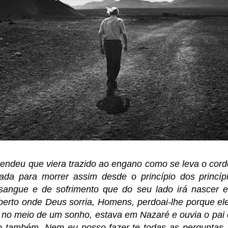
ndeu que viera trazido ao engano como se leva o cordei
çada para morrer assim desde o princípio dos princípi
sangue e de sofrimento que do seu lado irá nascer e 
erto onde Deus sorria, Homens, perdoai-lhe porque el
 no meio de um sonho, estava em Nazaré e ouvia o pai 
o também, Nem eu posso fazer-te todas as perguntas