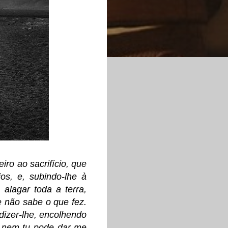
ro ao sacrifício, que
os, e, subindo-lhe à
alagar toda a terra,
e não sabe o que fez.
dizer-lhe, encolhendo
, nem tu pode dar-me