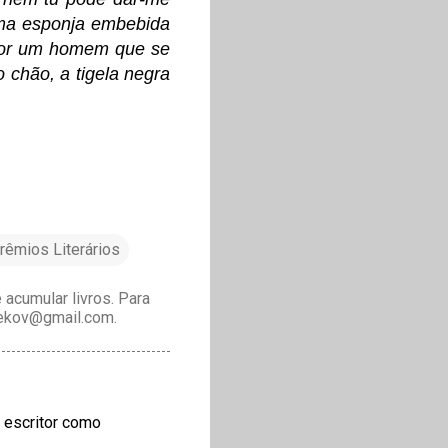
uma esponja embebida
 por um homem que se
 chão, a tigela negra
rêmios Literários
acumular livros. Para
drekov@gmail.com.
 escritor como