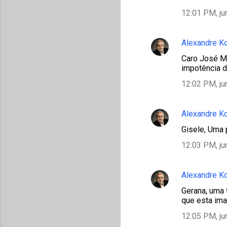
12:01 PM, ju
Alexandre K
Caro José Ma
impotência d
12:02 PM, ju
Alexandre K
Gisele, Uma p
12:03 PM, ju
Alexandre K
Gerana, uma 
que esta im
12:05 PM, ju