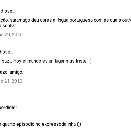
disse…
tação. saramago deu cores à língua portuguesa com as quais out
 sonhar.
ho 20, 2010
isse…
az... Hoy el mundo es un lugar más triste. :(
razo, amigo.
ho 21, 2010
erdida!!
o quarto episodio no expressodalinha:)))