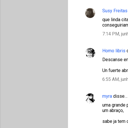
Susy Freitas
que linda ci
conseguiriam
7:14 PM, jun
Homo libris
d
Descanse en p
Un fuerte ab
6:55 AM, jun
myra
disse…
uma grande p
um abraço,
sabe ja tem 