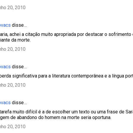
nho 20, 2010
ovacs
disse…
ria, achei a citação muito apropriada por destacar o sofriment
iante da morte.
nho 20, 2010
ovacs
disse…
erda significativa para a literatura contemporânea e a língua po
nho 20, 2010
ovacs
disse…
tarefa muito difícil é a de escolher um texto ou uma frase de S
agem de abandono do homem na morte seria oportuna.
nho 20, 2010