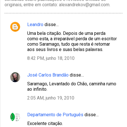
originais, entre em contato: alexandrekov@gmail.com.
Leandro
disse…
C
Uma bela citação. Depois de uma perda
o
como esta, a irreparável perda de um escritor
m
como Saramago, tudo que resta é retornar
aos seus livros e suas belas palavras.
e
8:42 PM, junho 18, 2010
n
t
á
José Carlos Brandão
disse…
r
Saramago, Levantado do Chão, caminha rumo
ao infinito.
i
2:05 AM, junho 19, 2010
o
s
Departamento de Português
disse…
Excelente citação.