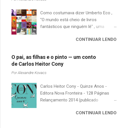
Como costumava dizer Umberto Eco ,
"O mundo está cheio de livros
fantásticos que ninguém lê" , uma
afirmação adequada, principalmente
CONTINUAR LENDO
quando falamos de clássicos da
literatura. Geralmente, no caso de
escritores brasileiros, somos forçados
O pai, as filhas e o pinto — um conto
a uma avaliação burocrática na escola e
de Carlos Heitor Cony
acabamos adquirindo uma certa
Por
Alexandre Kovacs
antipatia a determinado livro ou autor
quando o objetivo deveria ser
Carlos Heitor Cony - Quinze Anos -
justamente o contrário. É surpreendente
Editora Nova Fronteira - 128 Páginas
como uma segunda visita a essas
Relançamento 2014 (publicado
obras, já em nossa maturidade, pode
originalmente em 1965) Uma antologia
revelar um tesouro empoeirado e
CONTINUAR LENDO
com deliciosos contos sobre a infância
escondido, bem ali na nossa estante.
e a juventude. As narrativas, sempre
Afinal, mudaram os livros ou mudamos
bem-humoradas e sensíveis,