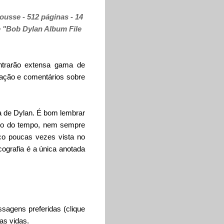
usse - 512 páginas - 14
de "Bob Dylan Album File
ontrarão extensa gama de
ração e comentários sobre
ta de Dylan. É bom lembrar
ngo do tempo, nem sempre
co poucas vezes vista no
cografia é a única anotada
sagens preferidas (clique
as vidas.