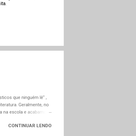
ta.
ticos que ninguém lê" ,
teratura. Geralmente, no
ica na escola e acabamos
ivo deveria ser justamente
CONTINUAR LENDO
em nossa maturidade, pode
al, mudaram os livros ou