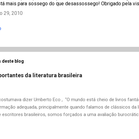
tá mais para sossego do que desassossego! Obrigado pela visi
ho 29, 2010
o
 deste blog
ortantes da literatura brasileira
stumava dizer Umberto Eco , "O mundo está cheio de livros fantás
rmação adequada, principalmente quando falamos de clássicos da li
 escritores brasileiros, somos forçados a uma avaliação burocrát
ndo uma certa antipatia a determinado livro ou autor quando o objet
ário. É surpreendente como uma segunda visita a essas obras, já 
 um tesouro empoeirado e escondido, bem ali na nossa estante. Afin