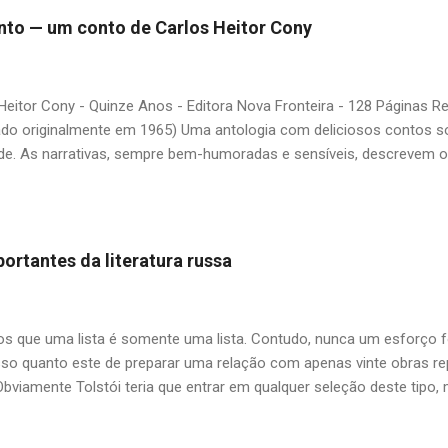
 nós? A limitação de apenas 20 indicações me forçou a deixar gra
 pinto — um conto de Carlos Heitor Cony
mo: Álvares de Azevedo, Antônio Calado, Augusto dos Anjos, Autra
d de Andrade, Castro Alves, Cecília Meireles, Dias Gomes, Dalton 
 Gonçalves Dias, José de Alencar, José Lins do Rego, Monteiro Loba
Heitor Cony - Quinze Anos - Editora Nova Fronteira - 128 Páginas 
guns (em o...
ado originalmente em 1965) Uma antologia com deliciosos contos so
de. As narrativas, sempre bem-humoradas e sensíveis, descrevem 
uas duas filhas, tendo como base fatos verídicos ocorridos com Regi
do primeiro dos seis casamentos do escritor. O livro deixa um sabo
ca na cidade do Rio de Janeiro, onde havia mais tempo e espaço pa
em sempre "politicamente corretas", como comprar pintos na feira 
ortantes da literatura russa
a mimada. O pai, as filhas e o pinto (Carlos Heitor Cony) — Papai, 
 dá? A primeira e mecânica vontade é dizer que dava. Mas resol
zer, depende... — Não é nada do que o...
 que uma lista é somente uma lista. Contudo, nunca um esforço f
so quanto este de preparar uma relação com apenas vinte obras repr
Obviamente Tolstói teria que entrar em qualquer seleção deste tipo
um entre tantos clássicos do autor, ficamos com uma antologia de 
rra e Paz"? O mesmo impasse para Dostoiévski e outros citados aqu