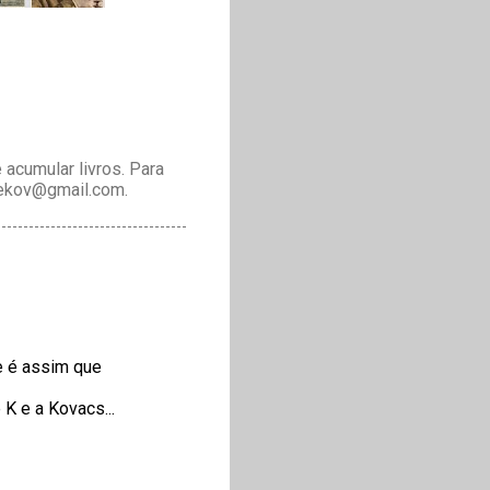
acumular livros. Para
drekov@gmail.com.
se é assim que
 e a Kovacs...