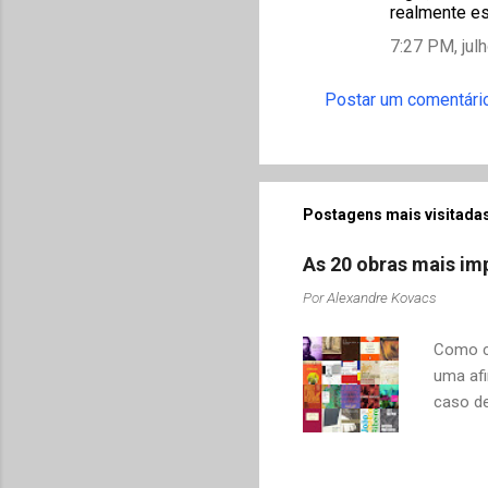
realmente es
7:27 PM, jul
Postar um comentári
Postagens mais visitadas
As 20 obras mais imp
Por
Alexandre Kovacs
Como co
uma afi
caso de
adquiri
o contr
revelar