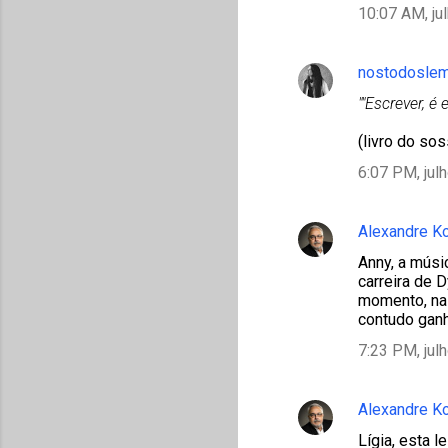
r
10:07 AM, ju
i
o
nostodosle
s
""Escrever, é
(livro do so
6:07 PM, jul
Alexandre K
Anny, a músi
carreira de D
momento, na 
contudo ganh
7:23 PM, jul
Alexandre K
Lígia, esta 