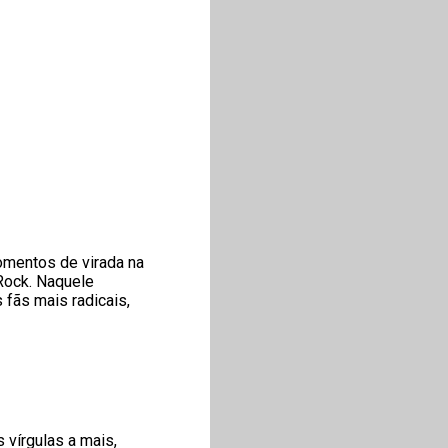
omentos de virada na
 Rock. Naquele
fãs mais radicais,
 vírgulas a mais,