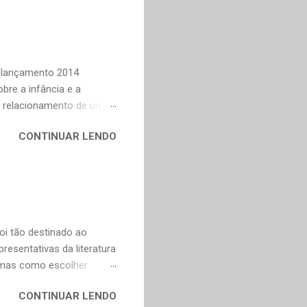
ndes autores de fora,
n Dourado, Carlos
Trevisan, Fernando
to e Murilo Mendes, para
Relançamento 2014
bre a infância e a
o relacionamento de um
na Celi e Maria Verônica,
CONTINUAR LENDO
r de saudade de uma época
ra as coisas simples da
e fazer todas as vontades
se eu pedir uma coisa o
ve valorizar. — Bom,
oi tão destinado ao
esentativas da literatura
, mas como escolher
contos, "Anna Kariênina"
CONTINUAR LENDO
i. De qualquer forma,