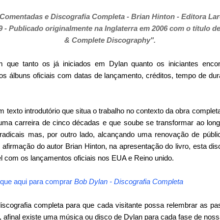
Comentadas e Discografia Completa - Brian Hinton - Editora Laro
9 - Publicado originalmente na Inglaterra em 2006 com o título 
& Complete Discography".
m que tanto os já iniciados em Dylan quanto os iniciantes enc
os álbuns oficiais com datas de lançamento, créditos, tempo de du
 texto introdutório que situa o trabalho no contexto da obra comple
uma carreira de cinco décadas e que soube se transformar ao lo
radicais mas, por outro lado, alcançando uma renovação de públi
afirmação do autor Brian Hinton, na apresentação do livro, esta dis
l com os lançamentos oficiais nos EUA e Reino unido.
ique aqui para comprar
Bob Dylan - Discografia Completa
cografia completa para que cada visitante possa relembrar as pas
,
afinal existe uma música ou disco de Dylan para cada fase de noss