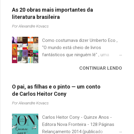
As 20 obras mais importantes da
literatura brasileira
Por
Alexandre Kovacs
Como costumava dizer Umberto Eco ,
"O mundo está cheio de livros
fantásticos que ninguém lê" , uma
afirmação adequada, principalmente
CONTINUAR LENDO
quando falamos de clássicos da
literatura. Geralmente, no caso de
escritores brasileiros, somos forçados
O pai, as filhas e o pinto — um conto
a uma avaliação burocrática na escola e
de Carlos Heitor Cony
acabamos adquirindo uma certa
Por
Alexandre Kovacs
antipatia a determinado livro ou autor
quando o objetivo deveria ser
Carlos Heitor Cony - Quinze Anos -
justamente o contrário. É surpreendente
Editora Nova Fronteira - 128 Páginas
como uma segunda visita a essas
Relançamento 2014 (publicado
obras, já em nossa maturidade, pode