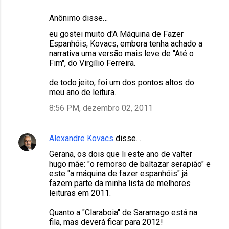
i
Anônimo disse…
o
eu gostei muito d'A Máquina de Fazer
s
Espanhóis, Kovacs, embora tenha achado a
narrativa uma versão mais leve de "Até o
Fim", do Virgílio Ferreira.
de todo jeito, foi um dos pontos altos do
meu ano de leitura.
8:56 PM, dezembro 02, 2011
Alexandre Kovacs
disse…
Gerana, os dois que li este ano de valter
hugo mãe: "o remorso de baltazar serapião" e
este "a máquina de fazer espanhóis" já
fazem parte da minha lista de melhores
leituras em 2011.
Quanto a "Claraboia" de Saramago está na
fila, mas deverá ficar para 2012!