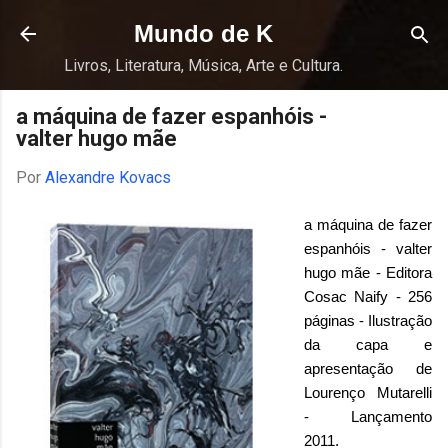
Pular para o conteúdo principal
Mundo de K
Livros, Literatura, Música, Arte e Cultura.
a máquina de fazer espanhóis -
valter hugo mãe
Por
Alexandre Kovacs
a máquina de fazer
espanhóis - valter
hugo mãe - Editora
Cosac Naify - 256
páginas - Ilustração
da capa e
apresentação de
Lourenço Mutarelli
- Lançamento
2011.