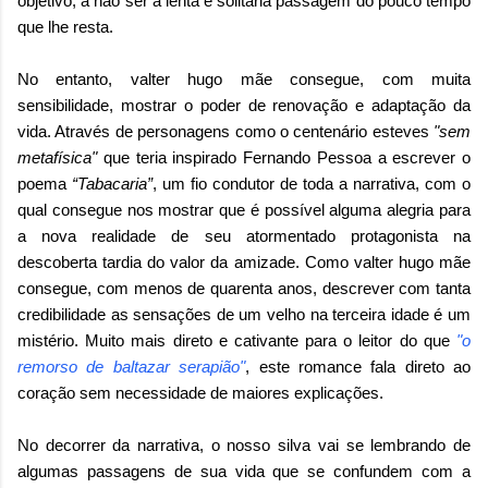
objetivo, a não ser a lenta e solitária passagem do pouco tempo
que lhe resta.
No entanto, valter hugo mãe consegue, com muita
sensibilidade, mostrar o poder de renovação e adaptação da
vida. Através de personagens como o centenário esteves
"sem
metafísica"
que teria inspirado Fernando Pessoa a escrever o
poema
“Tabacaria”
, um fio condutor de toda a narrativa, com o
qual consegue nos mostrar que é possível alguma alegria para
a nova realidade de seu atormentado protagonista na
descoberta tardia do valor da amizade. Como valter hugo mãe
consegue, com menos de quarenta anos, descrever com tanta
credibilidade as sensações de um velho na terceira idade é um
mistério. Muito mais direto e cativante para o leitor do que
"o
remorso de baltazar serapião"
, este romance fala direto ao
coração sem necessidade de maiores explicações.
No decorrer da narrativa, o nosso silva vai se lembrando de
algumas passagens de sua vida que se confundem com a