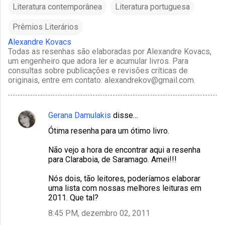
Literatura contemporânea
Literatura portuguesa
Prêmios Literários
Alexandre Kovacs
Todas as resenhas são elaboradas por Alexandre Kovacs,
um engenheiro que adora ler e acumular livros. Para
consultas sobre publicações e revisões críticas de
originais, entre em contato: alexandrekov@gmail.com.
Gerana Damulakis
disse…
C
Ótima resenha para um ótimo livro.
o
m
Não vejo a hora de encontrar aqui a resenha
para Claraboia, de Saramago. Amei!!!
e
n
Nós dois, tão leitores, poderíamos elaborar
uma lista com nossas melhores leituras em
t
2011. Que tal?
á
8:45 PM, dezembro 02, 2011
r