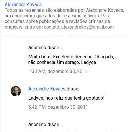
Alexandre Kovacs
Todas as resenhas são elaboradas por Alexandre Kovacs,
um engenheiro que adora ler e acumular livros. Para
consultas sobre publicações e revisões críticas de
originais, entre em contato: alexandrekov@gmail.com.
Anônimo disse…
C
Muito bom! Excelente desenho. Obrigada,
o
não conhecia. Um abraço, Ladyce
m
1:30 AM, dezembro 30, 2011
e
n
Alexandre Kovacs
disse…
t
Ladyce, fico feliz que tenha gostado!
á
5:42 PM, dezembro 30, 2011
r
i
Anônimo disse…
o