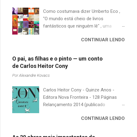
Como costumava dizer Umberto Eco ,
"O mundo está cheio de livros
fantásticos que ninguém lê" , uma
afirmação adequada, principalmente
CONTINUAR LENDO
quando falamos de clássicos da
literatura. Geralmente, no caso de
escritores brasileiros, somos forçados
O pai, as filhas e o pinto — um conto
a uma avaliação burocrática na escola e
de Carlos Heitor Cony
acabamos adquirindo uma certa
Por
Alexandre Kovacs
antipatia a determinado livro ou autor
quando o objetivo deveria ser
Carlos Heitor Cony - Quinze Anos -
justamente o contrário. É surpreendente
Editora Nova Fronteira - 128 Páginas
como uma segunda visita a essas
Relançamento 2014 (publicado
obras, já em nossa maturidade, pode
originalmente em 1965) Uma antologia
revelar um tesouro empoeirado e
CONTINUAR LENDO
com deliciosos contos sobre a infância
escondido, bem ali na nossa estante.
e a juventude. As narrativas, sempre
Afinal, mudaram os livros ou mudamos
bem-humoradas e sensíveis,
nós? A limitação de apenas 20