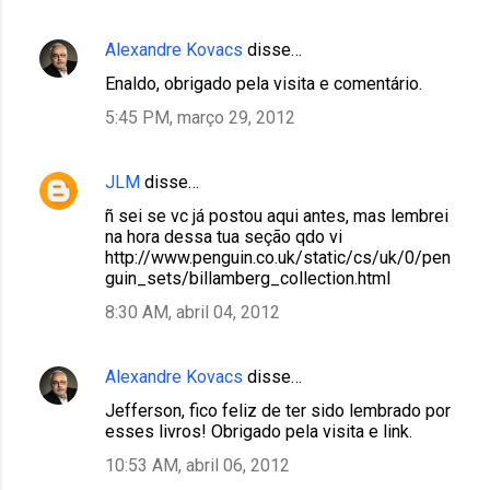
r
i
Alexandre Kovacs
disse…
o
Enaldo, obrigado pela visita e comentário.
s
5:45 PM, março 29, 2012
JLM
disse…
ñ sei se vc já postou aqui antes, mas lembrei
na hora dessa tua seção qdo vi
http://www.penguin.co.uk/static/cs/uk/0/pen
guin_sets/billamberg_collection.html
8:30 AM, abril 04, 2012
Alexandre Kovacs
disse…
Jefferson, fico feliz de ter sido lembrado por
esses livros! Obrigado pela visita e link.
10:53 AM, abril 06, 2012