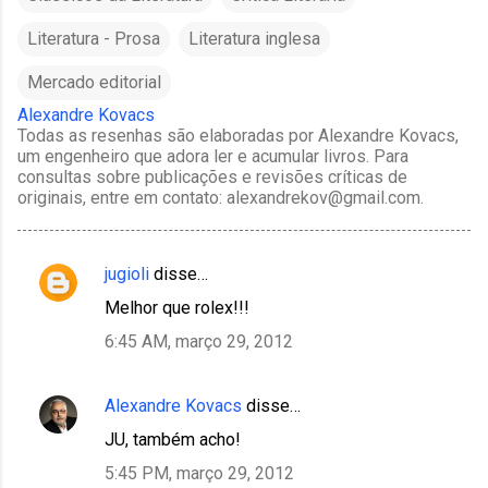
Literatura - Prosa
Literatura inglesa
Mercado editorial
Alexandre Kovacs
Todas as resenhas são elaboradas por Alexandre Kovacs,
um engenheiro que adora ler e acumular livros. Para
consultas sobre publicações e revisões críticas de
originais, entre em contato: alexandrekov@gmail.com.
jugioli
disse…
C
Melhor que rolex!!!
o
6:45 AM, março 29, 2012
m
e
Alexandre Kovacs
disse…
n
t
JU, também acho!
á
5:45 PM, março 29, 2012