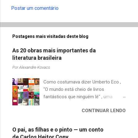
Postar um comentário
Postagens mais visitadas deste blog
As 20 obras mais importantes da
literatura brasileira
Por
Alexandre Kovacs
Como costumava dizer Umberto Eco ,
"O mundo está cheio de livros
fantásticos que ninguém lê" , uma
afirmação adequada, principalmente
CONTINUAR LENDO
quando falamos de clássicos da
literatura. Geralmente, no caso de
escritores brasileiros, somos forçados
O pai, as filhas e o pinto — um conto
a uma avaliação burocrática na escola e
de Carlos Heitor Cony