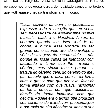
científico ou religioso. Nesta sombria passagem do romance
percebemos a dolorosa carga de realidade contida no texto e
que Roth quase chega a transformar em ficção:
"Estar sozinho também me possibilitava
expressar toda a emoção que eu sentia
sem necessidade de assumir uma postura
máscula, madura e filosófica. A sós, eu
chorava quando me dava vontade de
chorar, e nunca essa vontade foi tão
grande como quando tirei do envelope a
série de imagens do cérebro dele
—
não
porque eu fosse capaz de identificar com
facilidade o tumor que lhe invadia o
cérebro, mas simplesmente porque se
tratava do cérebro dele, do cérebro do meu
pai, daquilo que o fazia pensar da forma
curta e grossa com que pensava, falar da
forma enfática com que falava, raciocinar
da forma emotiva com que raciocinava,
decidir da forma impulsiva com que
decidia. Aquele era o tecido que produzira
seu conjunto de infindáveis preocupações
e por mais de oito décadas sustentara sua