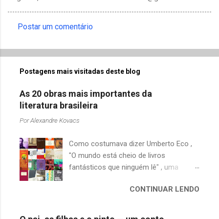
Postar um comentário
C
o
m
Postagens mais visitadas deste blog
e
n
As 20 obras mais importantes da
t
literatura brasileira
á
Por
Alexandre Kovacs
r
Como costumava dizer Umberto Eco ,
i
"O mundo está cheio de livros
o
fantásticos que ninguém lê" , uma
s
afirmação adequada, principalmente
CONTINUAR LENDO
quando falamos de clássicos da
literatura. Geralmente, no caso de
escritores brasileiros, somos forçados