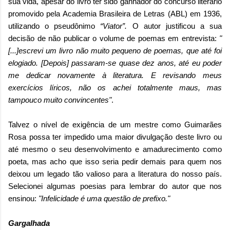
sua vida, apesar do livro ter sido ganhador do concurso literário
promovido pela Academia Brasileira de Letras (ABL) em 1936,
utilizando o pseudônimo
“Viator”.
O autor justificou a sua
decisão de não publicar o volume de poemas em entrevista:
"
[...]escrevi um livro não muito pequeno de poemas, que até foi
elogiado. [Depois] passaram-se quase dez anos, até eu poder
me dedicar novamente à literatura. E revisando meus
exercícios líricos, não os achei totalmente maus, mas
tampouco muito convincentes"
.
Talvez o nível de exigência de um mestre como Guimarães
Rosa possa ter impedido uma maior divulgação deste livro ou
até mesmo o seu desenvolvimento e amadurecimento como
poeta, mas acho que isso seria pedir demais para quem nos
deixou um legado tão valioso para a literatura do nosso país.
Selecionei algumas poesias para lembrar do autor que nos
ensinou:
"Infelicidade é uma questão de prefixo."
Gargalhada