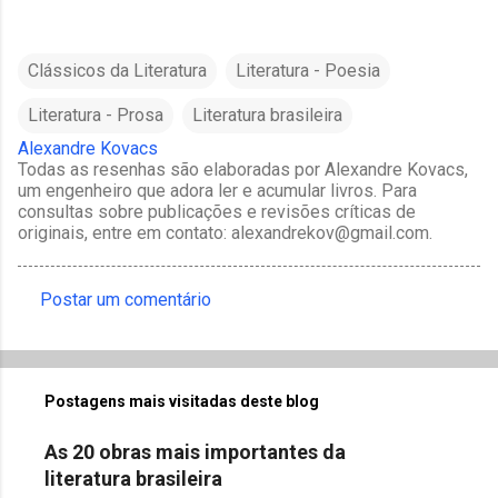
Clássicos da Literatura
Literatura - Poesia
Literatura - Prosa
Literatura brasileira
Alexandre Kovacs
Todas as resenhas são elaboradas por Alexandre Kovacs,
um engenheiro que adora ler e acumular livros. Para
consultas sobre publicações e revisões críticas de
originais, entre em contato: alexandrekov@gmail.com.
Postar um comentário
C
o
m
Postagens mais visitadas deste blog
e
n
As 20 obras mais importantes da
t
literatura brasileira