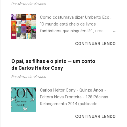
á
Por
Alexandre Kovacs
r
Como costumava dizer Umberto Eco ,
i
"O mundo está cheio de livros
o
fantásticos que ninguém lê" , uma
s
afirmação adequada, principalmente
CONTINUAR LENDO
quando falamos de clássicos da
literatura. Geralmente, no caso de
escritores brasileiros, somos forçados
O pai, as filhas e o pinto — um conto
a uma avaliação burocrática na escola e
de Carlos Heitor Cony
acabamos adquirindo uma certa
Por
Alexandre Kovacs
antipatia a determinado livro ou autor
quando o objetivo deveria ser
Carlos Heitor Cony - Quinze Anos -
justamente o contrário. É surpreendente
Editora Nova Fronteira - 128 Páginas
como uma segunda visita a essas
Relançamento 2014 (publicado
obras, já em nossa maturidade, pode
originalmente em 1965) Uma antologia
revelar um tesouro empoeirado e
CONTINUAR LENDO
com deliciosos contos sobre a infância
escondido, bem ali na nossa estante.
e a juventude. As narrativas, sempre
Afinal, mudaram os livros ou mudamos