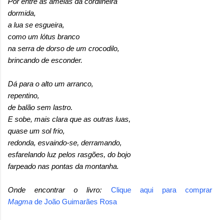
Por entre as ameias da cordilheira
dormida,
a lua se esgueira,
como um lótus branco
na serra de dorso de um crocodilo,
brincando de esconder.
Dá para o alto um arranco,
repentino,
de balão sem lastro.
E sobe, mais clara que as outras luas,
quase um sol frio,
redonda, esvaindo-se, derramando,
esfarelando luz pelos rasgões, do bojo
farpeado nas pontas da montanha.
Onde encontrar o livro:
Clique aqui para comprar
Magma
de
João Guimarães Rosa