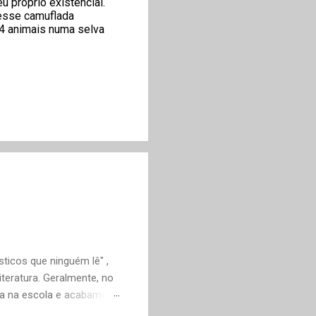
 próprio existencial.
esse camuflada
 4 animais numa selva
ticos que ninguém lê" ,
teratura. Geralmente, no
ica na escola e acabamos
ivo deveria ser justamente