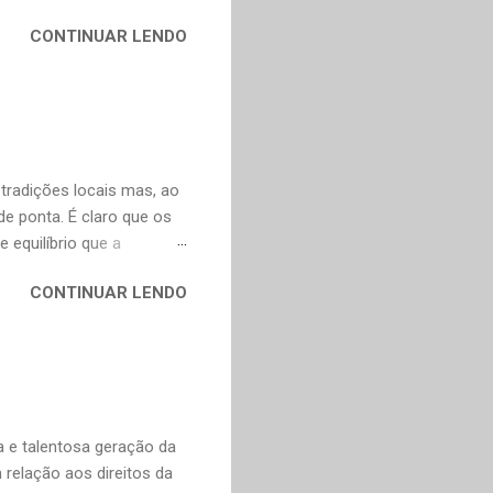
contos, "Anna Kariênina"
CONTINUAR LENDO
i. De qualquer forma,
ns, infelizmente, já não se
y. Não poderia faltar um
ura russa e também para o
ço de tradução direta do
artir do francês e...
 tradições locais mas, ao
 ponta. É claro que os
 equilíbrio que a
, incorporam elementos
CONTINUAR LENDO
adas, o que explica o
o o mundo. A boa notícia
nte a Murakami. Alguns
escentei os links para as
as obras fascinantes em
ei Shônagan (966-1025)
 e talentosa geração da
relação aos direitos da