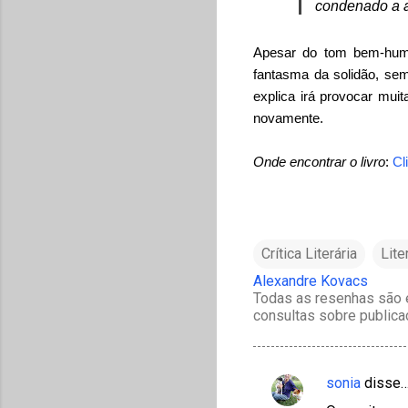
condenado a am
Apesar do tom bem-humo
fantasma da solidão, sem
explica irá provocar mui
novamente.
Onde encontrar o livro
:
Cl
Crítica Literária
Lite
Alexandre Kovacs
Todas as resenhas são e
consultas sobre publica
sonia
disse
C