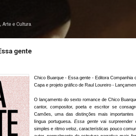
Pular para o conteúdo principal
, Arte e Cultura.
Essa gente
Chico Buarque - Essa gente - Editora Companhia d
Capa e projeto gráfico de Raul Loureiro - Lançamen
O lançamento do sexto romance de Chico Buarqu
cantor, compositor, poeta e escritor se consa
Camões, uma das distinções mais importantes d
língua portuguesa.
Essa gente
vai surpreender 
simples e ritmo veloz, características pouco comu
autor, normalmente de estrutura narrativa mais for