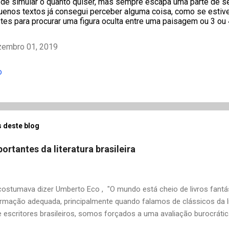
ode simular o quanto quiser, mas sempre escapa uma parte de seu
enos textos já consegui perceber alguma coisa, como se estiv
tes para procurar uma figura oculta entre uma paisagem ou 3 ou
zembro 01, 2019
o
 deste blog
ortantes da literatura brasileira
stumava dizer Umberto Eco , "O mundo está cheio de livros fantás
rmação adequada, principalmente quando falamos de clássicos da li
 escritores brasileiros, somos forçados a uma avaliação burocrát
ndo uma certa antipatia a determinado livro ou autor quando o objet