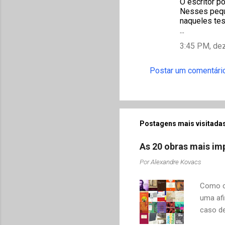
O escritor p
o
Nesses pequ
m
naqueles tes
...
e
3:45 PM, de
n
t
Postar um comentári
á
r
i
o
Postagens mais visitadas
s
As 20 obras mais imp
Por
Alexandre Kovacs
Como co
uma afi
caso de
adquiri