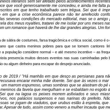
neios literários sem ser afetado pelos acontecimentos recentes
nce que você generosamente me concedeu, e ainda me falta pa
escritos em que tenho trabalhado sem trégua. Sei que é imp
em que a crise econômica parece não ter arrefecido conf
das severas condições do mercado editorial, mas se o amigo
ela dos meus royalties, tratarei de me isolar por uns meses na
com um romance que haverá de lhe dar grandes alegrias. Um for
e sátira de costumes, farsa tragicômica e crítica social, como é o
liano que castra meninos pobres para que se tornem cantores lir
e a população considere normal – e até mesmo incentive – as frequ
ista presencia muitos desses eventos nas suas caminhadas pelo b
ção ou algum dinheiro para escapar do despejo anunciado.
ro de 2019 / "Há manhãs em que desço as persianas para não
 recusava encarar minha mãe doente. Sei que às vezes o ma
e um marrom espumoso, umas sombras que se alastram do pé 
s meninos da favela que mergulham e se esbaldam no esgoto d
 Sei que na lagoa os peixes morrem asfixiados e seus mia
ivos, nos palácios suspensos e nas narinas do prefeito. Nã
soas se jogam de viadutos, que urubus estão à espreita, que 
ar. Apesar de tudo, assim como venero a mulher incauta que me 