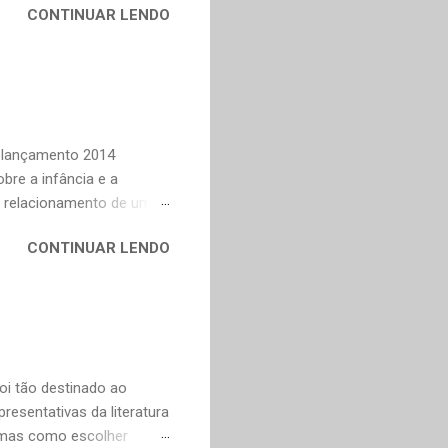
CONTINUAR LENDO
em nossa maturidade, pode
al, mudaram os livros ou
ndes autores de fora,
n Dourado, Carlos
Trevisan, Fernando
to e Murilo Mendes, para
Relançamento 2014
bre a infância e a
o relacionamento de um
na Celi e Maria Verônica,
CONTINUAR LENDO
r de saudade de uma época
ra as coisas simples da
e fazer todas as vontades
se eu pedir uma coisa o
ve valorizar. — Bom,
oi tão destinado ao
esentativas da literatura
, mas como escolher