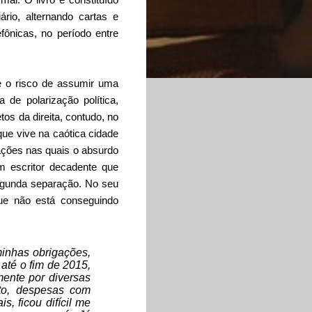
rio, alternando cartas e
fônicas, no período entre
e o risco de assumir uma
a de polarização política,
os da direita, contudo, no
que vive na caótica cidade
uações nas quais o absurdo
um escritor decadente que
segunda separação. No seu
 que não está conseguindo
inhas obrigações,
 até o fim de 2015,
mente por diversas
nto, despesas com
, ficou difícil me