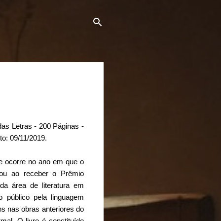
as Letras - 200 Páginas -
to: 09/11/2019.
e ocorre no ano em que o
grou ao receber o Prêmio
a área de literatura em
o público pela linguagem
ns nas obras anteriores do
mal. O livro é constituído