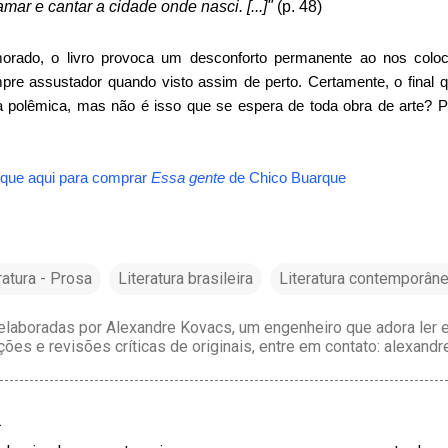
ar e cantar a cidade onde nasci. [...]"
(p. 48)
rado, o livro provoca um desconforto permanente ao nos coloca
pre assustador quando visto assim de perto. Certamente, o final
ta polêmica, mas não é isso que se espera de toda obra de arte? 
ique aqui para comprar
Essa gente
de
Chico Buarque
ratura - Prosa
Literatura brasileira
Literatura contemporân
laboradas por Alexandre Kovacs, um engenheiro que adora ler e 
ções e revisões críticas de originais, entre em contato: alexan
…