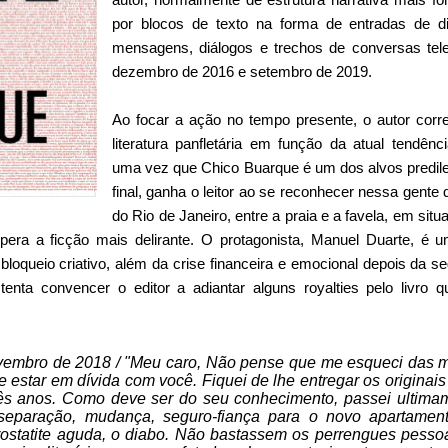
por blocos de texto na forma de entradas de diá
mensagens, diálogos e trechos de conversas tele
dezembro de 2016 e setembro de 2019.
Ao focar a ação no tempo presente, o autor corr
literatura panfletária em função da atual tendênci
uma vez que Chico Buarque é um dos alvos predilet
final, ganha o leitor ao se reconhecer nessa gente 
do Rio de Janeiro, entre a praia e a favela, em sit
upera a ficção mais delirante. O protagonista, Manuel Duarte, é 
bloqueio criativo, além da crise financeira e emocional depois da 
 tenta convencer o editor a adiantar alguns royalties pelo livro
vembro de 2018 / "Meu caro, Não pense que me esqueci das m
e estar em dívida com você. Fiquei de lhe entregar os originais
rês anos. Como deve ser do seu conhecimento, passei ultima
: separação, mudança, seguro-fiança para o novo apartame
ostatite aguda, o diabo. Não bastassem os perrengues pessoais