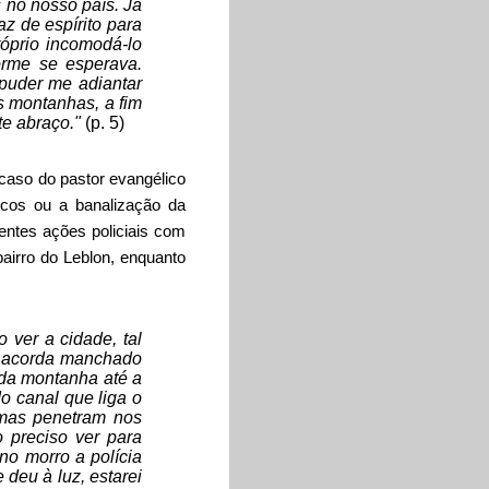
 no nosso país. Já
z de espírito para
róprio incomodá-lo
orme se esperava.
 puder me adiantar
s montanhas, a fim
te abraço."
(p. 5)
 caso do pastor evangélico
icos ou a banalização da
entes ações policiais com
airro do Leblon, enquanto
 ver a cidade, tal
r acorda manchado
da montanha até a
o canal que liga o
smas penetram nos
o preciso ver para
no morro a polícia
deu à luz, estarei