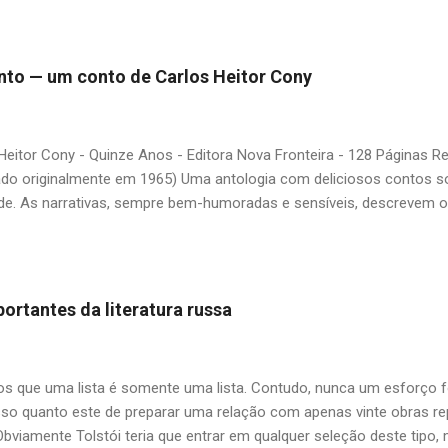
ário. É surpreendente como uma segunda visita a essas obras, já 
 um tesouro empoeirado e escondido, bem ali na nossa estante. Afin
 nós? A limitação de apenas 20 indicações me forçou a deixar gra
 pinto — um conto de Carlos Heitor Cony
mo: Álvares de Azevedo, Antônio Calado, Augusto dos Anjos, Autra
d de Andrade, Castro Alves, Cecília Meireles, Dias Gomes, Dalton 
 Gonçalves Dias, José de Alencar, José Lins do Rego, Monteiro Loba
Heitor Cony - Quinze Anos - Editora Nova Fronteira - 128 Páginas 
guns (em o...
ado originalmente em 1965) Uma antologia com deliciosos contos so
de. As narrativas, sempre bem-humoradas e sensíveis, descrevem 
uas duas filhas, tendo como base fatos verídicos ocorridos com Regi
do primeiro dos seis casamentos do escritor. O livro deixa um sabo
ca na cidade do Rio de Janeiro, onde havia mais tempo e espaço pa
em sempre "politicamente corretas", como comprar pintos na feira 
ortantes da literatura russa
a mimada. O pai, as filhas e o pinto (Carlos Heitor Cony) — Papai, 
 dá? A primeira e mecânica vontade é dizer que dava. Mas resol
zer, depende... — Não é nada do que o...
 que uma lista é somente uma lista. Contudo, nunca um esforço f
so quanto este de preparar uma relação com apenas vinte obras repr
Obviamente Tolstói teria que entrar em qualquer seleção deste tipo