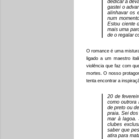
dedicar a deva
gastei o adva
alinhavar os 
num momento 
Estou ciente 
mais uma parc
de o regalar 
O romance é uma mistura d
ligado a um maestro ita
violência que faz com qu
mortes. O nosso protagon
tenta encontrar a inspira
20 de feverei
como outrora
de preto ou d
praia. Sei do
mar à lagoa.
clubes exclus
saber que pes
atira para mat