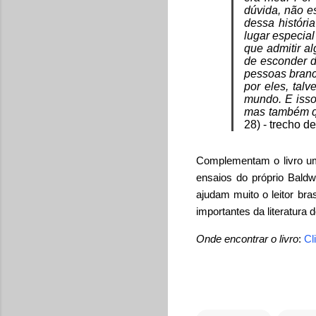
dúvida, não e
dessa históri
lugar especial
que admitir a
de esconder d
pessoas branc
por eles, tal
mundo. E isso
mas também que
28) - trecho d
Complementam o livro um
ensaios do próprio Bald
ajudam muito o leitor bra
importantes da literatura 
Onde encontrar o livro
:
Cl