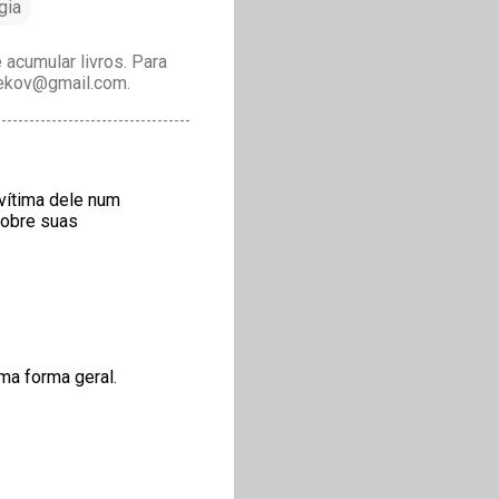
gia
acumular livros. Para
drekov@gmail.com.
vítima dele num
sobre suas
ma forma geral.