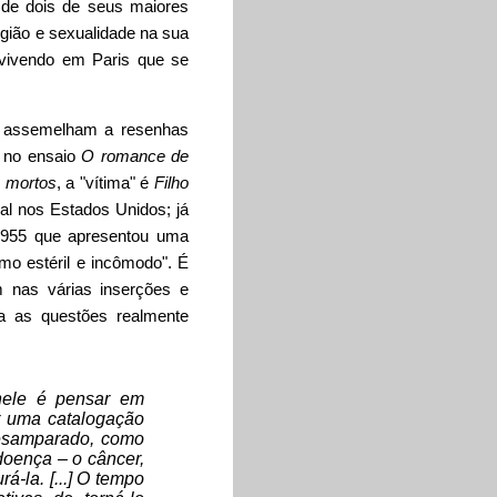
 de dois de seus maiores
igião e sexualidade na sua
 vivendo em Paris que se
se assemelham a resenhas
, no ensaio
O romance de
e mortos
, a "vítima" é
Filho
al nos Estados Unidos; já
1955 que apresentou uma
smo estéril e incômodo". É
m nas várias inserções e
ra as questões realmente
nele é pensar em
tar uma catalogação
 desamparado, como
doença – o câncer,
á-la. [...] O tempo