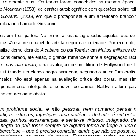
a tristemente atual. Os textos foram concebidos na mesma época
the Mountain
(1953), de caráter autobiográfico com questões sobre rel
 Giovanni
(1956), em que o protagonista é um americano branco
r italiano chamado Giovanni.
dos em três partes. Na primeira, estão agrupados aqueles que 
discussão sobre o papel do artista negro na sociedade. Por exemplo
nálise demolidora de
A cabana do pai Tomás;
em
Muitos milhares d
 considerado, até então, o grande romance sobre a segregação raci
o, mas não muito
, uma avaliação de um filme de Hollywood de 
n
utilizando um elenco negro para criar, segundo o autor, "um eroti
nsaios não está apenas na avaliação crítica das obras, mas si
pensamento inteligente e sensível de James Baldwin aflora pa
cho em destaque abaixo.
m problema social, e não pessoal, nem humano; pensar 
cortiços estupros, injustiças, uma violência distante; é enfren
erdas, ganhos, escaramuças; é sentir-se virtuoso, indignado,
o negro no país fosse sempre de alguma forma análogo a uma 
uberculose – que é preciso controlar, ainda que não se possa cur