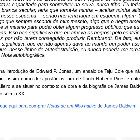
stava capacitado para sobreviver na selva, numa tribo. Eu teri
a branca secular, teria que torná-la minha – aceitar minha ati
 nesse esquema –, senão não teria lugar em esquema algum. O ma
lgo que sempre escondi de mim mesmo, algo que o negro ame
e si mesmo para poder obter algum progresso público: que eu
as. Isso não significava que eu amava os negros; pelo contrári
vez por não terem conseguido produzir Rembrandt. De fato, e
 significava que eu não apenas dava ao mundo um poder ass
, nesse limbo de autodestruição, eu nunca poderia me tornar es
e
Nota autobiográfica
a introdução de Edward P. Jones, um ensaio de Teju Cole que nã
win, assim como dois posfácios, um de Paulo Roberto Pires e out
sileiro a se situar no contexto da obra e da biografia de James Ba
do século XX.
ique aqui para comprar
Notas de um filho nativo
de James Baldwin