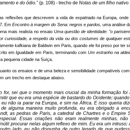
amento e do ódio."
(p. 108) - trecho de
Notas de um filho nativo
 as reflexões que descrevem a vida de expatriado na Europa, onde 
57. Em
Encontro à margem do Sena: negros e pardos,
uma análise d
orna mais realista no ensaio
Uma questão de identidade
:
"o parisie
or curiosidade, a respeito da vida ou dos costumes de qualquer est
ente kafkiana de Baldwin em Paris, quando ele foi preso por ter s
crito em
Igualdade em Paris,
terminando com
Um estranho na aldei
 pequena cidade na Suíça.
uanto os ensaios e de uma beleza e sensibilidade compatíveis com q
m um trecho em destaque abaixo.
omo for, sei que o momento mais crucial da minha formação foi
mitir que eu era uma espécie de bastardo do Ocidente; quando 
eu não ia parar na Europa, e sim na África. E isso queria di
, de alguma maneira muito profunda, eu era obrigado a enc
dt, as pedras de Paris, a catedral de Chartres e o Empire 
especial. Essas criações não eram realmente minhas, não
a inútil procurar nelas algum reflexo de mim. Eu era um intruso
 outro lado, eu não dispunha de outro legado de que pudes