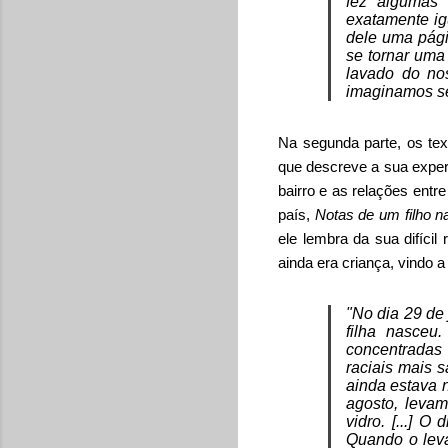
fez algumas 
exatamente ig
dele uma pági
se tornar uma
lavado do nos
imaginamos se
Na segunda parte, os te
que descreve a sua exper
bairro e as relações ent
país,
Notas de um filho na
ele lembra da sua difíci
ainda era criança, vindo a
"No dia 29 de
filha nasceu
concentradas 
raciais mais 
ainda estava 
agosto, levam
vidro. [...] 
Quando o leva