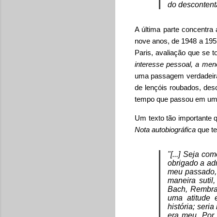
do descontent
A última parte concentra
nove anos, de 1948 a 19
Paris, avaliação que se t
interesse pessoal, a men
uma passagem verdadeiram
de lençóis roubados, des
tempo que passou em uma
Um texto tão importante q
Nota autobiográfica
que te
"[...] Seja c
obrigado a ad
meu passado, 
maneira sutil
Bach, Rembran
uma atitude 
história; seri
era meu. Por