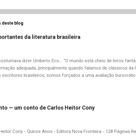
 deste blog
ortantes da literatura brasileira
stumava dizer Umberto Eco , "O mundo está cheio de livros fantás
rmação adequada, principalmente quando falamos de clássicos da li
 escritores brasileiros, somos forçados a uma avaliação burocrát
ndo uma certa antipatia a determinado livro ou autor quando o objet
ário. É surpreendente como uma segunda visita a essas obras, já 
 um tesouro empoeirado e escondido, bem ali na nossa estante. Afin
 nós? A limitação de apenas 20 indicações me forçou a deixar gra
 pinto — um conto de Carlos Heitor Cony
mo: Álvares de Azevedo, Antônio Calado, Augusto dos Anjos, Autra
d de Andrade, Castro Alves, Cecília Meireles, Dias Gomes, Dalton 
 Gonçalves Dias, José de Alencar, José Lins do Rego, Monteiro Loba
Heitor Cony - Quinze Anos - Editora Nova Fronteira - 128 Páginas 
guns (em o...