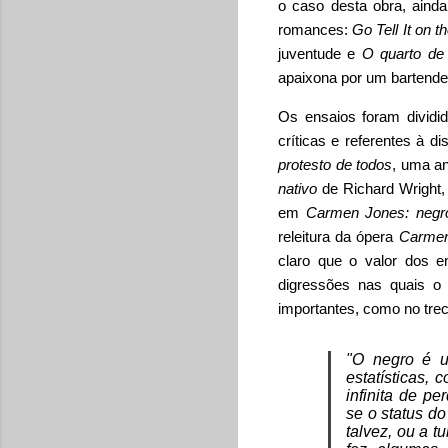
o caso desta obra, aind
romances:
Go Tell It on 
juventude e
O quarto de
apaixona por um bartende
Os ensaios foram dividi
críticas e referentes à 
protesto de todos
, uma a
nativo
de Richard Wright,
em
Carmen Jones: negr
releitura da ópera
Carme
claro que o valor dos e
digressões nas quais o 
importantes, como no tre
"O negro é u
estatísticas, 
infinita de p
se o status d
talvez, ou a t