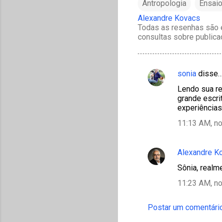
Antropologia
Ensai
Alexandre Kovacs
Todas as resenhas são e
consultas sobre publica
sonia
disse
C
Lendo sua re
o
grande escri
m
experiências
e
11:13 AM, n
n
t
Alexandre K
á
Sônia, realm
r
11:23 AM, n
i
o
Postar um comentári
s