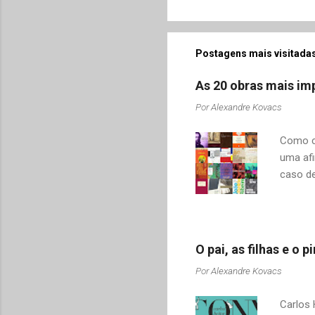
Postagens mais visitadas
As 20 obras mais imp
Por
Alexandre Kovacs
Como co
uma afi
caso de
adquiri
o contr
revelar
mudamos
O pai, as filhas e o
tais co
Por
Alexandre Kovacs
Drummon
Sabino,
Carlos 
citar al