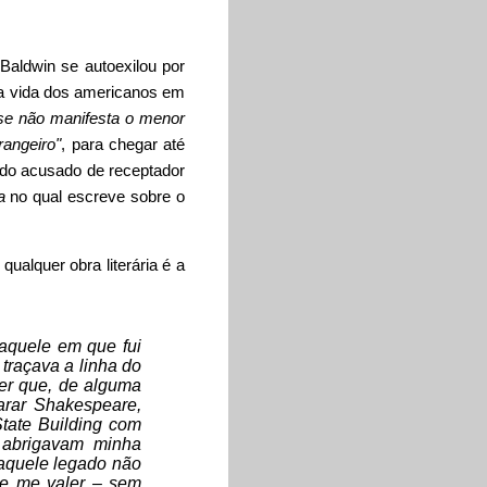
Baldwin se autoexilou por
a vida dos americanos em
nse não manifesta o menor
rangeiro"
, para chegar até
ido acusado de receptador
a
no qual escreve sobre o
ualquer obra literária é a
 aquele em que fui
traçava a linha do
zer que, de alguma
arar Shakespeare,
State Building com
 abrigavam minha
; aquele legado não
se me valer – sem