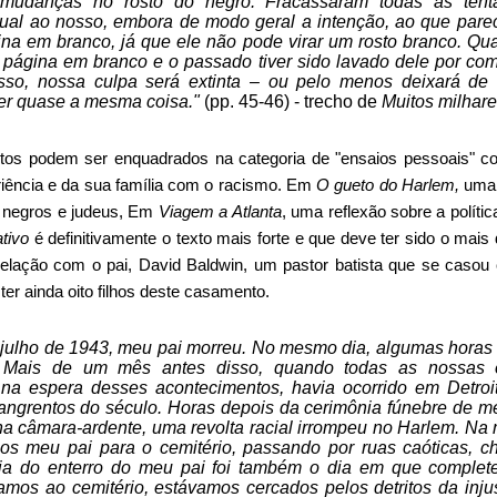
mudanças no rosto do negro. Fracassaram todas as tentat
ual ao nosso, embora de modo geral a intenção, ao que parec
na em branco, já que ele não pode virar um rosto branco. Qu
 página em branco e o passado tiver sido lavado dele por comp
so, nossa culpa será extinta – ou pelo menos deixará de s
r quase a mesma coisa."
(pp. 45-46) - trecho de
Muitos milhar
xtos podem ser enquadrados na categoria de "ensaios pessoais" co
iência e da sua família com o racismo. Em
O gueto do Harlem,
uma 
re negros e judeus, Em
Viagem a Atlanta
, uma reflexão sobre a políti
tivo
é definitivamente o texto mais forte e que deve ter sido o mais di
l relação com o pai, David Baldwin, um pastor batista que se cas
 ter ainda oito filhos deste casamento.
 julho de 1943, meu pai morreu. No mesmo dia, algumas horas 
. Mais de um mês antes disso, quando todas as nossas 
na espera desses acontecimentos, havia ocorrido em Detroit
sangrentos do século. Horas depois da cerimônia fúnebre de m
na câmara-ardente, uma revolta racial irrompeu no Harlem. Na
os meu pai para o cemitério, passando por ruas caóticas, c
O dia do enterro do meu pai foi também o dia em que comple
mos ao cemitério, estávamos cercados pelos detritos da injus