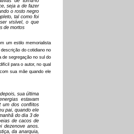
ivas de torná-lo
e, seja a de fazer
ando o rosto negro
leto, tal como foi
er visível, o que
es de mortos
m um estilo memorialista
descrição do cotidiano no
ca de segregação no sul do
fícil para o autor, no qual
ou com sua mãe quando ele
depois, sua última
energias estavam
 um dos conflitos
eu pai, quando ele
 manhã do dia 3 de
heias de cacos de
tei dezenove anos.
tiça, da anarquia,