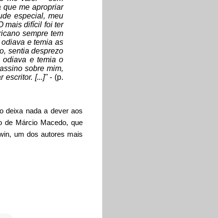
a que me apropriar
tude especial, meu
is difícil foi ter
ricano sempre tem
 odiava e temia as
o, sentia desprezo
u odiava e temia o
assino sobre mim,
critor. [...]"
- (p.
o deixa nada a dever aos
ro de Márcio Macedo, que
ldwin, um dos autores mais