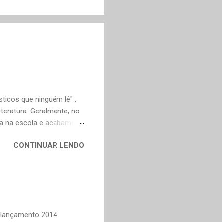
ticos que ninguém lê" ,
teratura. Geralmente, no
ica na escola e acabamos
ivo deveria ser justamente
CONTINUAR LENDO
em nossa maturidade, pode
al, mudaram os livros ou
ndes autores de fora,
n Dourado, Carlos
Trevisan, Fernando
to e Murilo Mendes, para
Relançamento 2014