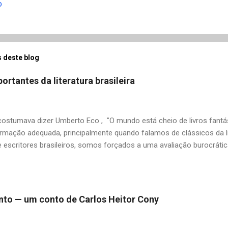
o
 deste blog
ortantes da literatura brasileira
stumava dizer Umberto Eco , "O mundo está cheio de livros fantás
rmação adequada, principalmente quando falamos de clássicos da li
 escritores brasileiros, somos forçados a uma avaliação burocrát
ndo uma certa antipatia a determinado livro ou autor quando o objet
ário. É surpreendente como uma segunda visita a essas obras, já 
 um tesouro empoeirado e escondido, bem ali na nossa estante. Afin
 nós? A limitação de apenas 20 indicações me forçou a deixar gra
 pinto — um conto de Carlos Heitor Cony
mo: Álvares de Azevedo, Antônio Calado, Augusto dos Anjos, Autra
d de Andrade, Castro Alves, Cecília Meireles, Dias Gomes, Dalton 