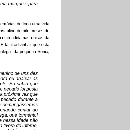
guma marquise para
emórias de toda uma vida
asculino de oito meses de
a escondida nas coisas da
 É fácil adivinhar que esta
rílega" da pequena Sonia,
 menino de uns dez
ara eu abaixar as
ele. Eu sabia que
e pecado foi posta
da próxima vez que
 pecado durante a
e se comungássemos
ionando contar ao
ega, que tormento!
 e nessa idade não
 tivera do inferno,