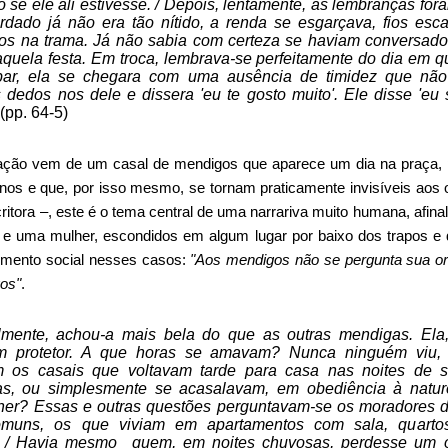
 se ele ali estivesse. / Depois, lentamente, as lembranças for
rdado já não era tão nítido, a renda se esgarçava, fios esc
os na trama. Já não sabia com certeza se haviam conversado
aquela festa. Em troca, lembrava-se perfeitamente do dia em q
bar, ela se chegara com uma ausência de timidez que não 
 dedos nos dele e dissera 'eu te gosto muito'. Ele disse 'eu s
(pp. 64-5)
iração vem de um casal de mendigos que aparece um dia na praça, 
nos e que, por isso mesmo, se tornam praticamente invisíveis aos
ritora –, este é o tema central de uma narrariva muito humana, afina
e uma mulher, escondidos em algum lugar por baixo dos trapos e
imento social nesses casos:
"Aos mendigos não se pergunta sua o
os"
.
lmente, achou-a mais bela do que as outras mendigas. Ela,
m protetor. A que horas se amavam? Nunca ninguém viu, 
m os casais que voltavam tarde para casa nas noites de 
nas, ou simplesmente se acasalavam, em obediência à natur
r? Essas e outras questões perguntavam-se os moradores da 
muns, os que viviam em apartamentos com sala, quartos,
. / Havia mesmo quem, em noites chuvosas, perdesse um o