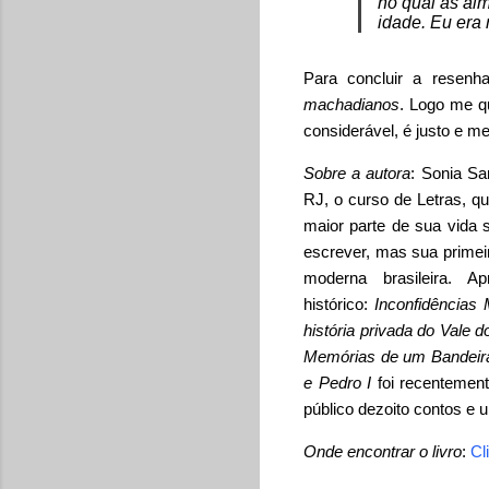
no qual as al
idade. Eu era
Para concluir a resenh
machadianos
. Logo me q
considerável, é justo e m
Sobre a autora
: Sonia Sa
RJ, o curso de Letras, q
maior parte de sua vida 
escrever, mas sua primeira
moderna brasileira. A
histórico:
Inconfidências 
história privada do Vale 
Memórias de um Bandeir
e Pedro I
foi recentement
público dezoito contos e 
Onde encontrar o livro
:
Cl