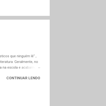
ticos que ninguém lê" ,
teratura. Geralmente, no
ica na escola e acabamos
ivo deveria ser justamente
CONTINUAR LENDO
em nossa maturidade, pode
al, mudaram os livros ou
ndes autores de fora,
n Dourado, Carlos
Trevisan, Fernando