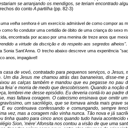
stariam se arranjando os mendigos, se teriam encontrado al
Trechos do conto
A partilha
(pp. 82-3)
 uma velha senhora
é um exercício admirável de como compor as m
 como fio condutor uma certidão de óbito de uma criança do sexo m
ecida, encontrada por acaso por uma menina de treze anos que mexi
rendido a virtude da discrição e do respeito aos segredos alheios"
.
ia Sonia Sant'Anna. O trecho abaixo descreve uma experiência "sac
nco anos, impagável!
a casa de vovó, contratado para pequenos serviços, o Jesus,
. Um dia Jesus me chamou atrás das bananeiras, disse-me p
baixou as calças também e mandou que eu pegasse no pau d
oisa feia' e morria de medo que descobrissem. Quando a noção d
ça, lembrei-me desse episódio. Eu deveria contá-lo ao padre 
e, mas faltava coragem. O catecismo ensinava que omitir um
 gravíssimo, um sacrilégio, que se tornava ainda mais grav
. E eu continuava confessando e comungando, sempre tenc
ima vez, mas a coragem não vinha nunca. Tão nova e já sacríl
eu tinha quatro para cinco anos quando tudo havia acontecido
légio Sion, 'mère' Afonsita nos contou a visão de que uma santa