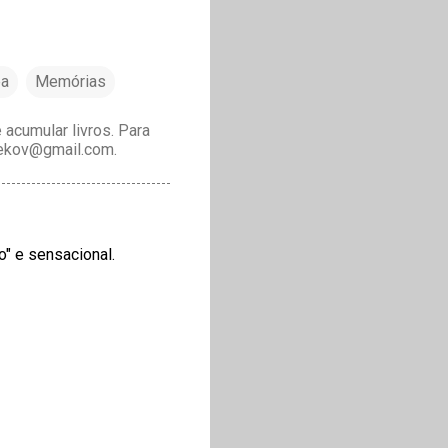
ea
Memórias
acumular livros. Para
drekov@gmail.com.
o" e sensacional.