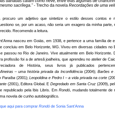
mas danadas caíam como neve, entre elas algumas de criancinh
 mesmo sacrílega."
- Trecho da novela
Recordações de uma vel
a procuro um adjetivo que sintetize o estilo desses contos e
uestiono se, por um acaso, não seria um exagero da minha parte,
erecido. Recomendo a leitura.
nt'Anna nasceu em Goiás, em 1938, e pertence a uma família de es
ue concluiu em Belo Horizonte, MG. Viveu em diversas cidades no Br
se passou no Rio de Janeiro. Vive atualmente em Belo Horizonte. 
 profissão foi a de artesã joalheira, que aprendeu no atelier de Cai
preciadora de História, seus livros já publicados perte
Mineiras – uma história privada da Inconfidência
(2004);
Barões e
do Paraíba
(2001);
Leopoldina e Pedro I – a vida privada na corte
(200
ante
(2001), Editora Global. E
Degredado em Santa Cruz
(2009), pe
e republicado pela Ibis Libris. Em
Rondó
, mudando totalmente de 
uma novela de cunho autobiográfico.
ique aqui para comprar
Rondó
de
Sonia Sant'Anna