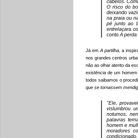
cabelos. Como
O risco do bo
deixando vazi
na praia ou n
pé junto ao 
entrelaçara os
conto
A perda
Já em
A partilha
, a insp
nos grandes centros urba
não ao olhar atento da esc
existência de um homem 
todos saibamos o proced
que se tornassem mendig
"Ele, provave
vislumbrou u
noturnos, ne
palavras ter
homem e mulhe
moradores co
condicionado