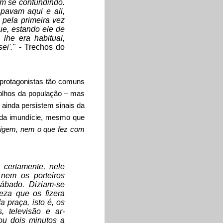
am se confundindo.
apavam aqui e ali,
 pela primeira vez
ue, estando ele de
lhe era habitual,
ei'."
- Trechos do
protagonistas tão comuns
 olhos da população – mas
l ainda persistem sinais da
 da imundície, mesmo que
rigem, nem o que fez com
 certamente, nele
nem os porteiros
sábado. Diziam-se
eza que os fizera
praça, isto é, os
 televisão e ar-
u dois minutos a