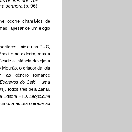
as de três anos de
ha senhora
(p. 96)
 me ocorre chamá-los de
 mas, apesar de um elogio
critores. Iniciou na PUC,
asil e no exterior, mas a
Desde a infância desejava
o Mourão, o criador da joia
ncem ao gênero romance
 Escravos do Café – uma
4). Todos três pela Zahar.
la Editora FTD.
Leopoldina
rumo, a autora oferece ao