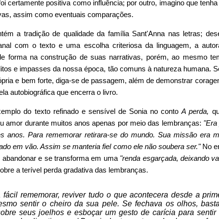
a foi certamente positiva como influência; por outro, imagino que te
ivas, assim como eventuais comparações.
ém a tradição de qualidade da família Sant'Anna nas letras; des
sanal com o texto e uma escolha criteriosa da linguagem, a autor
e forma na construção de suas narrativas, porém, ao mesmo te
litos e impasses da nossa época, tão comuns à natureza humana. S
ópria e bem forte, diga-se de passagem, além de demonstrar corag
la autobiográfica que encerra o livro.
mplo do texto refinado e sensível de Sonia no conto
A perda,
qu
eu amor durante muitos anos apenas por meio das lembranças:
"Era
ses anos. Para rememorar retirara-se do mundo. Sua missão era m
ado em vão. Assim se manteria fiel como ele não soubera ser."
No en
s abandonar e se transforma em uma
"renda esgarçada, deixando va
sobre a terível perda gradativa das lembranças.
ra fácil rememorar, reviver tudo o que acontecera desde a pri
esmo sentir o cheiro da sua pele. Se fechava os olhos, bast
obre seus joelhos e esboçar um gesto de carícia para senti