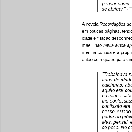
pensar como e
se abrigar."
- 
A novela
Recordações de
em poucas páginas, tendo
idade e filiação desconh
mãe,
"não havia ainda ap
menina curiosa é a própr
então com quatro para ci
"Trabalhava n
anos de idade
calcinhas, a
aquilo era 'c
na minha cabe
me confessass
confissão era
nesse estado
padre da próx
Mas, pensei, 
se peca. No co