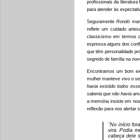
profissionais da literatur
para atender às expectat
Seguramente
Rondó
mant
reflete um cuidado arte
classicismo em termos d
expressa alguns dos conf
que têm personalidade pr
segredo de família na nove
Encontramos um bom exe
mulher manteve vivo o s
havia existido todos es
saberia que não havia am
a memória insiste em no
reflexão para nos alertar 
"No início fo
vira. Podia m
cabeça dele s