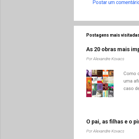
Postar um comentári
i
o
s
Postagens mais visitadas
As 20 obras mais imp
Por
Alexandre Kovacs
Como co
uma afi
caso de
adquiri
o contr
revelar
mudamos
O pai, as filhas e o
tais co
Por
Alexandre Kovacs
Drummon