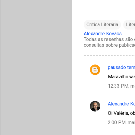
Crítica Literária
Lite
Alexandre Kovacs
Todas as resenhas são e
consultas sobre publica
pausado te
C
Maravilhosas
o
12:33 PM, m
m
e
Alexandre K
n
t
Oi Valéria, 
á
2:00 PM, mai
r