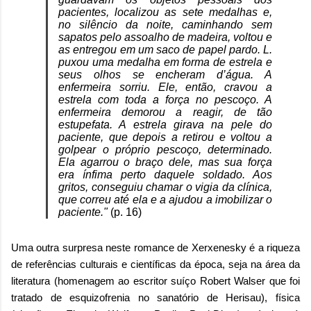
pacientes, localizou as sete medalhas e,
no silêncio da noite, caminhando sem
sapatos pelo assoalho de madeira, voltou e
as entregou em um saco de papel pardo. L.
puxou uma medalha em forma de estrela e
seus olhos se encheram d’água. A
enfermeira sorriu. Ele, então, cravou a
estrela com toda a força no pescoço. A
enfermeira demorou a reagir, de tão
estupefata. A estrela girava na pele do
paciente, que depois a retirou e voltou a
golpear o próprio pescoço, determinado.
Ela agarrou o braço dele, mas sua força
era ínfima perto daquele soldado. Aos
gritos, conseguiu chamar o vigia da clínica,
que correu até ela e a ajudou a imobilizar o
paciente."
(p. 16)
Uma outra surpresa neste romance de Xerxenesky é a riqueza
de referências culturais e científicas da época, seja na área da
literatura (homenagem ao escritor suíço Robert Walser que foi
tratado de esquizofrenia no sanatório de Herisau), física