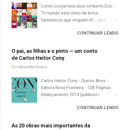
Como costumava dizer Umberto Eco ,
i
"O mundo está cheio de livros
o
fantásticos que ninguém lê" , uma
s
afirmação adequada, principalmente
CONTINUAR LENDO
quando falamos de clássicos da
literatura. Geralmente, no caso de
escritores brasileiros, somos forçados
O pai, as filhas e o pinto — um conto
a uma avaliação burocrática na escola e
de Carlos Heitor Cony
acabamos adquirindo uma certa
Por
Alexandre Kovacs
antipatia a determinado livro ou autor
quando o objetivo deveria ser
Carlos Heitor Cony - Quinze Anos -
justamente o contrário. É surpreendente
Editora Nova Fronteira - 128 Páginas
como uma segunda visita a essas
Relançamento 2014 (publicado
obras, já em nossa maturidade, pode
originalmente em 1965) Uma antologia
revelar um tesouro empoeirado e
CONTINUAR LENDO
com deliciosos contos sobre a infância
escondido, bem ali na nossa estante.
e a juventude. As narrativas, sempre
Afinal, mudaram os livros ou mudamos
bem-humoradas e sensíveis,
nós? A limitação de apenas 20
As 20 obras mais importantes da
descrevem o relacionamento de um pai