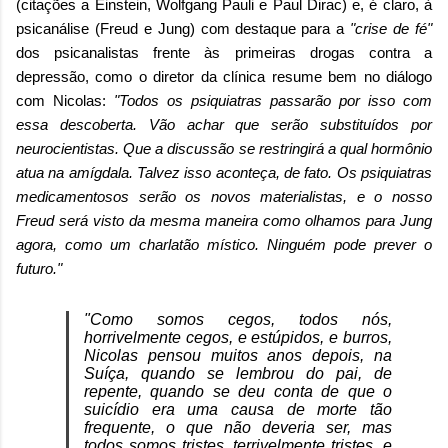
(citações a Einstein, Wolfgang Pauli e Paul Dirac) e, é claro, à
psicanálise (Freud e Jung) com destaque para a
"crise de fé"
dos psicanalistas frente às primeiras drogas contra a
depressão, como o diretor da clínica resume bem no diálogo
com Nicolas:
"Todos os psiquiatras passarão por isso com
essa descoberta. Vão achar que serão substituídos por
neurocientistas. Que a discussão se restringirá a qual hormônio
atua na amígdala. Talvez isso aconteça, de fato. Os psiquiatras
medicamentosos serão os novos materialistas, e o nosso
Freud será visto da mesma maneira como olhamos para Jung
agora, como um charlatão místico. Ninguém pode prever o
futuro."
"Como somos cegos, todos nós,
horrivelmente cegos, e estúpidos, e burros,
Nicolas pensou muitos anos depois, na
Suíça, quando se lembrou do pai, de
repente, quando se deu conta de que o
suicídio era uma causa de morte tão
frequente, o que não deveria ser, mas
todos somos tristes, terrivelmente tristes, e