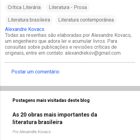
Crítica Literária
Literatura - Prosa
Literatura brasileira
Literatura contemporânea
Alexandre Kovacs
Todas as resenhas são elaboradas por Alexandre Kovacs,
um engenheiro que adora ler e acumular livros. Para
consultas sobre publicações e revisões críticas de
originais, entre em contato: alexandrekov@gmail.com.
Postar um comentário
C
o
m
Postagens mais visitadas deste blog
e
n
As 20 obras mais importantes da
t
literatura brasileira
á
Por
Alexandre Kovacs
r