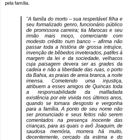
pela família.
"A famíla do morto – sua respeitável filha e
seu formalizado genro, funcionário público
de promissora carreira; tia Marocas e seu
irmão mais moço, comerciante com
modesto crédito num banco – afirma não
passar toda a história de grossa intrujice,
invenção de bêbedos inveterados, patifes à
margem da lei e da sociedade, velhacos
cuja paisagem devera ser as grades da
cadeia e não a liberdade das ruas, o porto
da Bahia, as praias de areia branca, a noite
imensa. Cometendo uma injustiça,
atribuem a esses amigos de Quincas toda
a responsabilidade da malfadada
existência por ele vivida nos últimos anos,
quando se tornara desgosto e vergonha
para a família. A ponto de seu nome não
ser pronunciado e seus feitos não serem
comentados na presença inocente das
crianças, para as quais o avô Joaquim, de
saudosa memória, morrera há muito,
decentemente, cercado da estima e do