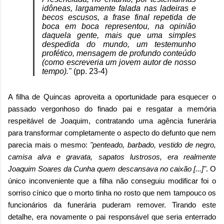
idôneas, largamente falada nas ladeiras e
becos escusos, a frase final repetida de
boca em boca representou, na opinião
daquela gente, mais que uma simples
despedida do mundo, um testemunho
profético, mensagem de profundo conteúdo
(como escreveria um jovem autor de nosso
tempo)."
(pp. 23-4)
A filha de Quincas aproveita a oportunidade para esquecer o
passado vergonhoso do finado pai e resgatar a memória
respeitável de Joaquim, contratando uma agência funerária
para transformar completamente o aspecto do defunto que nem
parecia mais o mesmo:
"penteado, barbado, vestido de negro,
camisa alva e gravata, sapatos lustrosos, era realmente
Joaquim Soares da Cunha quem descansava no caixão [...]"
. O
único inconveniente que a filha não conseguiu modificar foi o
sorriso cínico que o morto tinha no rosto que nem tampouco os
funcionários da funerária puderam remover. Tirando este
detalhe, era novamente o pai responsável que seria enterrado