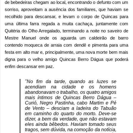
de bebedeiras chegam ao local, encontrando o defunto com um
sorriso, aproveitam a ausência dos familiares, que haviam se
recolhido para descansar, e levam o corpo de Quincas para
uma última farra regada a muita cachaça, juntamente com
Quitéria do Olho Arregalado, terminando a noite no saveiro de
Mestre Manuel onde os aguarda
um caldeirão de barro
contendo moqueca de arraia com dendê e pimenta para
uma
festa em alto mar e, principalmente, uma nova morte bem mais
digna para o velho amigo Quincas Berro Dágua que poderá
enfim descansar em paz.
"No fim da tarde, quando as luzes se
acendiam na cidade e os homens
abandonavam o trabalho, os quatro amigos
mais íntimos de Quincas Berro Dágua –
Curió, Negro Pastinha, cabo Martim e Pé
de Vento – desciam a ladeira do Tabuão
em caminho do quarto do morto. Deve-se
dizer, a bem da verdade, que não estavam
eles ainda bêbedos. Haviam tomado seus
tragos, sem dúvida, na comoção da notícia,