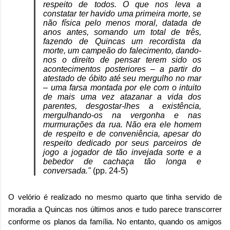
respeito de todos. O que nos leva a
constatar ter havido uma primeira morte, se
não física pelo menos moral, datada de
anos antes, somando um total de três,
fazendo de Quincas um recordista da
morte, um campeão do falecimento, dando-
nos o direito de pensar terem sido os
acontecimentos posteriores – a partir do
atestado de óbito até seu mergulho no mar
– uma farsa montada por ele com o intuito
de mais uma vez atazanar a vida dos
parentes, desgostar-lhes a existência,
mergulhando-os na vergonha e nas
murmurações da rua. Não era ele homem
de respeito e de conveniência, apesar do
respeito dedicado por seus parceiros de
jogo a jogador de tão invejada sorte e a
bebedor de cachaça tão longa e
conversada."
(pp. 24-5)
O velório é realizado no mesmo quarto que tinha servido de
moradia a Quincas nos últimos anos e tudo parece transcorrer
conforme os planos da família. No entanto, quando os amigos