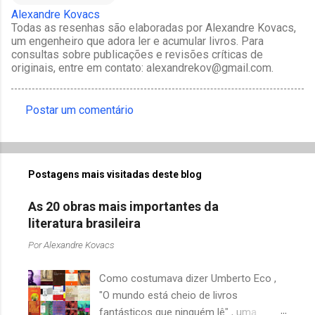
Alexandre Kovacs
Todas as resenhas são elaboradas por Alexandre Kovacs,
um engenheiro que adora ler e acumular livros. Para
consultas sobre publicações e revisões críticas de
originais, entre em contato: alexandrekov@gmail.com.
Postar um comentário
C
o
m
Postagens mais visitadas deste blog
e
n
As 20 obras mais importantes da
t
literatura brasileira
á
Por
Alexandre Kovacs
r
Como costumava dizer Umberto Eco ,
i
"O mundo está cheio de livros
o
fantásticos que ninguém lê" , uma