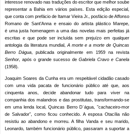
interesse renovado nas traduções do escritor que melhor soube
representar a Bahia em vários países. Esta
edição especial,
que conta com
prefácio de Itamar Vieira Jr., posfácio de Affonso
Romano de Sant’Anna e ensaio do artista plástico Marepe,
é
uma justa homenagem a uma das novelas mais perfeitas já
escritas e que pode ser incluída sem prejuízo em qualquer
antologia da literatura mundial,
A morte e a morte de Quincas
Berro Dágua
, publicada originalmente em 1959 na revista
Senhor
, após o grande sucesso de
Gabriela Cravo e Canela
(1958).
Joaquim Soares da Cunha era um respeitável cidadão casado
com uma vida pacata de funcionário público até que, aos
cinquenta anos, decide abandonar tudo para viver na
companhia dos malandros e das prostitutas, transformando-se
em uma lenda local, Quincas Berro D´água, "cachaceiro-mor
de Salvador", como ficou conhecido. A esposa Otacília não
resistiu ao abandono e morreu. A filha Vanda e seu marido,
Leonardo, também funcionário público, passaram a suportar a