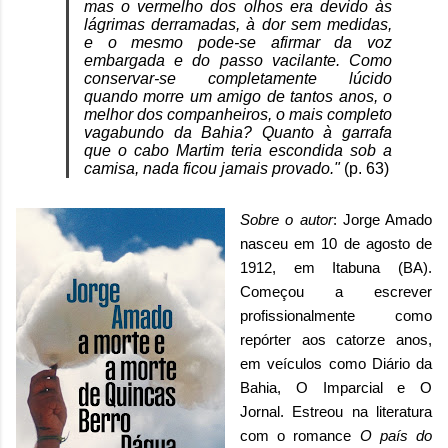
mas o vermelho dos olhos era devido às
lágrimas derramadas, à dor sem medidas,
e o mesmo pode-se afirmar da voz
embargada e do passo vacilante. Como
conservar-se completamente lúcido
quando morre um amigo de tantos anos, o
melhor dos companheiros, o mais completo
vagabundo da Bahia? Quanto à garrafa
que o cabo Martim teria escondida sob a
camisa, nada ficou jamais provado."
(p. 63)
Sobre o autor
: Jorge Amado
nasceu em 10 de agosto de
1912, em Itabuna (BA).
Começou a escrever
profissionalmente como
repórter aos catorze anos,
em veículos como Diário da
Bahia, O Imparcial e O
Jornal. Estreou na literatura
com o romance
O país do