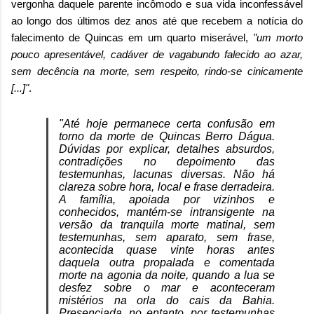
vergonha daquele parente incômodo e sua vida inconfessável
ao longo dos últimos dez anos até que recebem a notícia do
falecimento de Quincas em um quarto miserável,
"um morto
pouco apresentável, cadáver de vagabundo falecido ao azar,
sem decência na morte, sem respeito, rindo-se cinicamente
[...]"
.
"Até hoje permanece certa confusão em
torno da morte de Quincas Berro Dágua.
Dúvidas por explicar, detalhes absurdos,
contradições no depoimento das
testemunhas, lacunas diversas. Não há
clareza sobre hora, local e frase derradeira.
A família, apoiada por vizinhos e
conhecidos, mantém-se intransigente na
versão da tranquila morte matinal, sem
testemunhas, sem aparato, sem frase,
acontecida quase vinte horas antes
daquela outra propalada e comentada
morte na agonia da noite, quando a lua se
desfez sobre o mar e aconteceram
mistérios na orla do cais da Bahia.
Presenciada, no entanto, por testemunhas