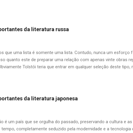
uas duas filhas, tendo como base fatos verídicos ocorridos com Regi
do primeiro dos seis casamentos do escritor. O livro deixa um sabo
ca na cidade do Rio de Janeiro, onde havia mais tempo e espaço pa
em sempre "politicamente corretas", como comprar pintos na feira 
ortantes da literatura russa
a mimada. O pai, as filhas e o pinto (Carlos Heitor Cony) — Papai, 
 dá? A primeira e mecânica vontade é dizer que dava. Mas resol
zer, depende... — Não é nada do que o...
 que uma lista é somente uma lista. Contudo, nunca um esforço f
so quanto este de preparar uma relação com apenas vinte obras repr
Obviamente Tolstói teria que entrar em qualquer seleção deste tipo
um entre tantos clássicos do autor, ficamos com uma antologia de 
rra e Paz"? O mesmo impasse para Dostoiévski e outros citados aqu
tilizar o critério de me limitar aos livros já publicados no Brasil, algu
am disponíveis no mercado, como as edições da extinta Cosac Naif
ortantes da literatura japonesa
e para o incansável trabalho da Editora 34 na divulgação da literat
 mestre Boris Schnaiderman (1917-2016) que foi pioneiro no esfor
russo no Brasil, nos salvando das famigeradas traduções indiretas a p
ão é um país que se orgulha do passado, preservando a cultura e as
empo, completamente seduzido pela modernidade e a tecnologia de