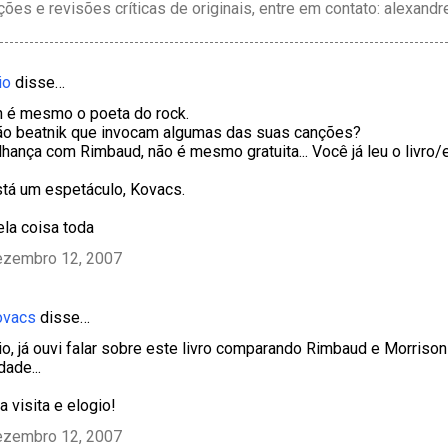
ções e revisões críticas de originais, entre em contato: alexan
io
disse…
n é mesmo o poeta do rock.
tão beatnik que invocam algumas das suas canções?
hança com Rimbaud, não é mesmo gratuita... Você já leu o livro
stá um espetáculo, Kovacs.
ela coisa toda
ezembro 12, 2007
ovacs
disse…
o, já ouvi falar sobre este livro comparando Rimbaud e Morrison
dade...
 visita e elogio!
ezembro 12, 2007