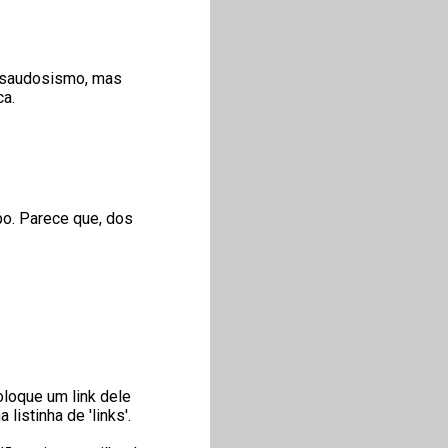
 saudosismo, mas
ca.
po. Parece que, dos
oloque um link dele
istinha de 'links'.