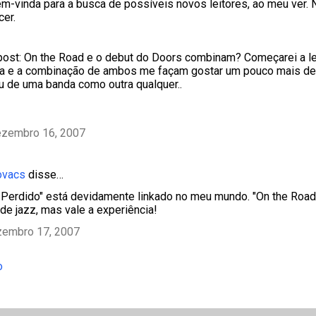
m-vinda para a busca de possíveis novos leitores, ao meu ver. N
er.
post: On the Road e o debut do Doors combinam? Começarei a le
ma e a combinação de ambos me façam gostar um pouco mais de
 de uma banda como outra qualquer..
ezembro 16, 2007
ovacs
disse…
o Perdido" está devidamente linkado no meu mundo. "On the Road
 de jazz, mas vale a experiência!
zembro 17, 2007
o