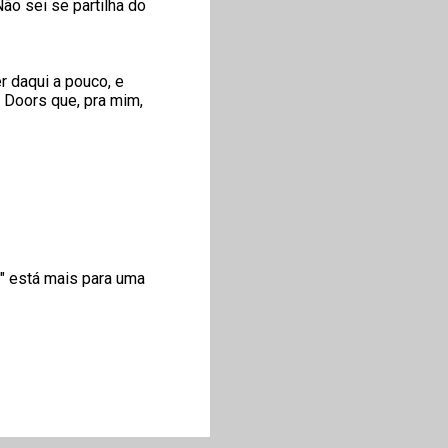
ão sei se partilha do
r daqui a pouco, e
 Doors que, pra mim,
" está mais para uma