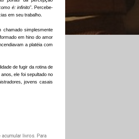
omo é: infinito
". Percebe-
cias em seu trabalho.
bum chamado simplesmente
sformado em hino do amor
incendiavam a platéia com
ade de fugir da rotina de
nos, ele foi sepultado no
stradores, jovens casais
acumular livros. Para