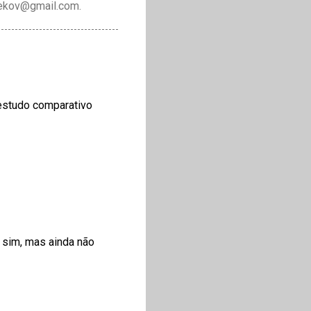
drekov@gmail.com.
/estudo comparativo
 sim, mas ainda não