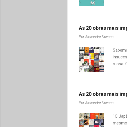
pai e s
filhas 
românti
vida, n
As 20 obras mais imp
da filh
Por
Alexandre Kovacs
senhor
quer di
Sabemos
insuces
russa. 
apenas 
ou "Gue
tentei u
encontr
As 20 obras mais imp
destaqu
Por
Alexandre Kovacs
saudoso
idioma 
' O Jap
mesmo t