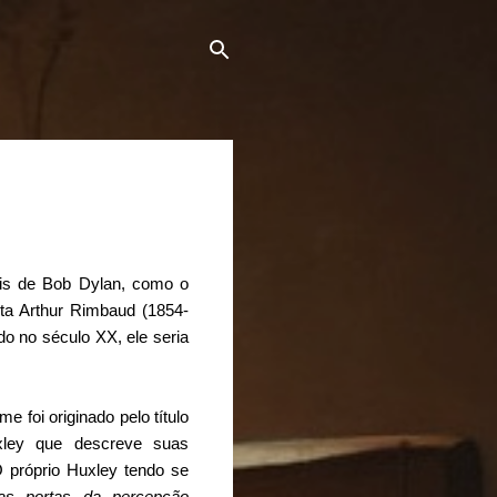
ois de Bob Dylan, como o
sta
Arthur Rimbaud
(1854-
do no século XX, ele seria
me foi originado pelo título
xley que descreve suas
 próprio Huxley tendo se
as portas da percepção