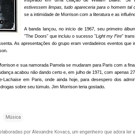
estivessem limpas, tudo apareceria para o homem tal c
se a intimidade de Morrison com a literatura e as influên
A banda lançou, no início de 1967, seu primeiro ál
"The Doors" que incluiu o sucesso "
Light my Fire
" tran
sessenta. As apresentações do grupo eram verdadeiros eventos que 
son.
rrison e sua namorada Pamela se mudaram para Paris com a finalid
udança acabou não dando certo e, em julho de 1971, com apenas 27 a
e-Lachaise em Paris, onde ainda hoje, para desespero dos admini
ogas sobre seu túmulo. Jim Morrison teria gostado.
Música
laboradas por Alexandre Kovacs, um engenheiro que adora ler e 