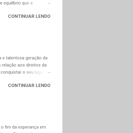
 equilíbrio que a
, incorporam elementos
CONTINUAR LENDO
adas, o que explica o
o o mundo. A boa notícia
nte a Murakami. Alguns
escentei os links para as
as obras fascinantes em
ei Shônagan (966-1025)
 e talentosa geração da
relação aos direitos da
conquistar o seu lugar e
ncompleta, é apenas uma
CONTINUAR LENDO
undo em um lugar melhor
marães Peixoto Bretas,
e Goiás, Estado de Goiás,
 Ana, devido à repressão
 soma de sonoridade e
 1965 (Poemas dos Becos de
u o fim da esperança em