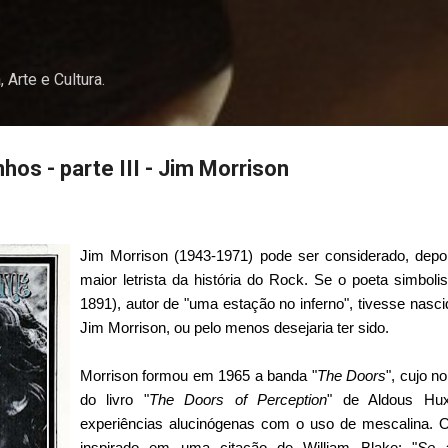
Pular para o conteúdo principal
, Arte e Cultura.
hos - parte III - Jim Morrison
Jim Morrison
(1943-1971) pode ser considerado, dep
maior letrista da história do Rock. Se o poeta simboli
1891), autor de "uma estação no inferno", tivesse nasci
Jim Morrison, ou pelo menos desejaria ter sido.
Morrison formou em 1965 a banda "
The Doors
", cujo no
do livro "
The Doors of Perception
" de Aldous Hu
experiências alucinógenas com o uso de mescalina. O
inspirado em uma citação de William Blake: "
Se 