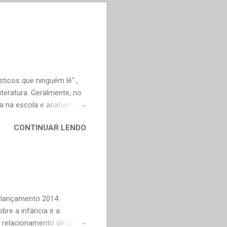
ticos que ninguém lê" ,
teratura. Geralmente, no
ica na escola e acabamos
ivo deveria ser justamente
CONTINUAR LENDO
em nossa maturidade, pode
al, mudaram os livros ou
ndes autores de fora,
n Dourado, Carlos
Trevisan, Fernando
to e Murilo Mendes, para
Relançamento 2014
bre a infância e a
o relacionamento de um