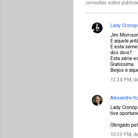
consultas sobre publica
Lady Cronop
C
Jim Morriso
o
E aquele jei
m
E esta semel
dos dois?
e
Esta série e
n
Gratíssima.
Beijos e aqu
t
12:24 PM, d
á
r
i
Alexandre K
o
Lady Cronópi
tive oportuni
s
Obrigado pela
10:35 PM, d