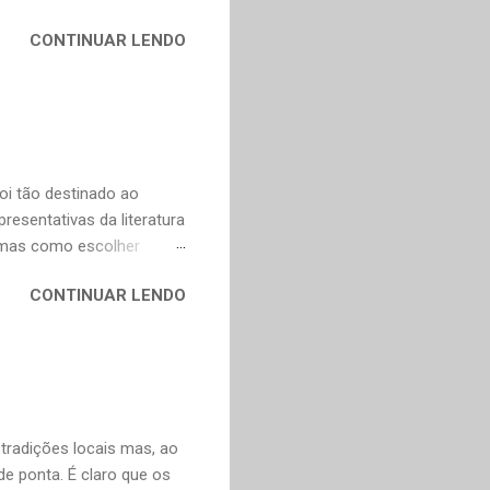
na Celi e Maria Verônica,
CONTINUAR LENDO
r de saudade de uma época
ra as coisas simples da
e fazer todas as vontades
se eu pedir uma coisa o
ve valorizar. — Bom,
oi tão destinado ao
esentativas da literatura
, mas como escolher
contos, "Anna Kariênina"
CONTINUAR LENDO
i. De qualquer forma,
ns, infelizmente, já não se
y. Não poderia faltar um
ura russa e também para o
ço de tradução direta do
artir do francês e...
 tradições locais mas, ao
 ponta. É claro que os