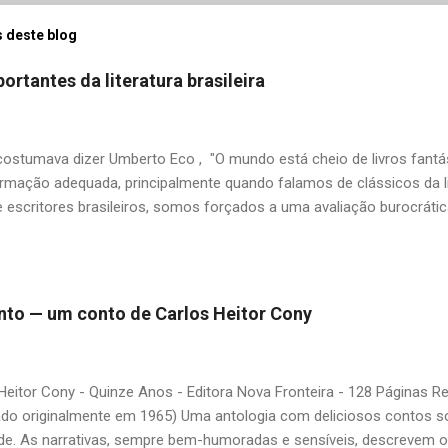
 deste blog
ortantes da literatura brasileira
stumava dizer Umberto Eco , "O mundo está cheio de livros fantás
rmação adequada, principalmente quando falamos de clássicos da li
 escritores brasileiros, somos forçados a uma avaliação burocrát
ndo uma certa antipatia a determinado livro ou autor quando o objet
ário. É surpreendente como uma segunda visita a essas obras, já 
 um tesouro empoeirado e escondido, bem ali na nossa estante. Afin
 nós? A limitação de apenas 20 indicações me forçou a deixar gra
 pinto — um conto de Carlos Heitor Cony
mo: Álvares de Azevedo, Antônio Calado, Augusto dos Anjos, Autra
d de Andrade, Castro Alves, Cecília Meireles, Dias Gomes, Dalton 
 Gonçalves Dias, José de Alencar, José Lins do Rego, Monteiro Loba
Heitor Cony - Quinze Anos - Editora Nova Fronteira - 128 Páginas 
guns (em o...
ado originalmente em 1965) Uma antologia com deliciosos contos so
de. As narrativas, sempre bem-humoradas e sensíveis, descrevem 