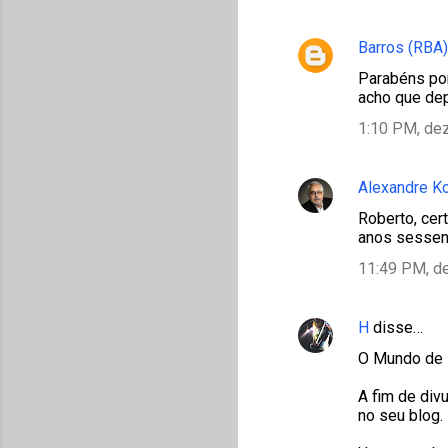
Barros (RBA)
Parabéns po
acho que dep
1:10 PM, de
Alexandre K
Roberto, cer
anos sessen
11:49 PM, d
H
disse…
O Mundo de K
A fim de div
no seu blog. 