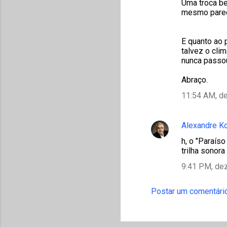
Uma troca be
mesmo parec
E quanto ao 
talvez o cli
nunca passou
Abraço.
11:54 AM, d
Alexandre K
h, o "Paraís
trilha sonora
9:41 PM, de
Postar um comentári